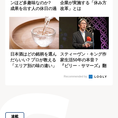
ンほど多趣味なのか?
企業が実施する「休み方
成果を出す人の休日の過
改革」とは
ごし方
日本酒はどの銘柄を選ん
スティーヴン・キング作
だらいい? プロが教える
家生活50年の本音？
「エリア別の味の違い」
『ビリー・サマーズ』翻
訳者・白石朗さ...
Recommended by
連載