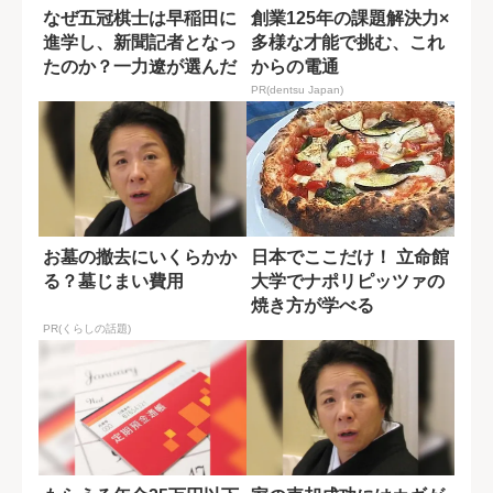
なぜ五冠棋士は早稲田に
創業125年の課題解決力×
進学し、新聞記者となっ
多様な才能で挑む、これ
たのか？一力遼が選んだ
からの電通
二刀流という生...
PR(dentsu Japan)
お墓の撤去にいくらかか
日本でここだけ！ 立命館
る？墓じまい費用
大学でナポリピッツァの
焼き方が学べる
PR(くらしの話題)