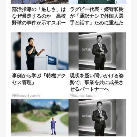
部活指導の「厳しさ」は
ラグビー代表・姫野和樹
なぜ暴走するのか 高校
が「通訳ナシで外国人選
野球の事件が示すスポー
手と話す」ために重ねた
ツ現場の実態
努力
事例から学ぶ『特権アク
現状を疑い問いかける姿
セス管理』
勢で、事業を共に成長さ
せるパートナーへ
PR(KeeperSecurity)
PR(dentsu Japan)