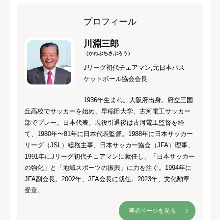
プロフィール
川淵三郎
（かわぶちさぶろう）
Jリーグ初代チェアマン,元日本バス
ケットボール協会会長
1936年生まれ。大阪府出身。府立三国
丘高校でサッカーを始め、早稲田大学、古河電工サッカー
部でプレー。日本代表。現役引退後は古河電工監督を経
て、1980年〜81年に日本代表監督。1988年に日本サッカー
リーグ（JSL）総務主事、日本サッカー協会（JFA）理事、
1991年にJリーグ初代チェアマンに就任し、「日本サッカー
の強化」と「地域スポーツの振興」に力を注ぐ。1994年に
JFA副会長。2002年、JFA会長に就任。2023年、文化勲章
受章。
著者ページを見る