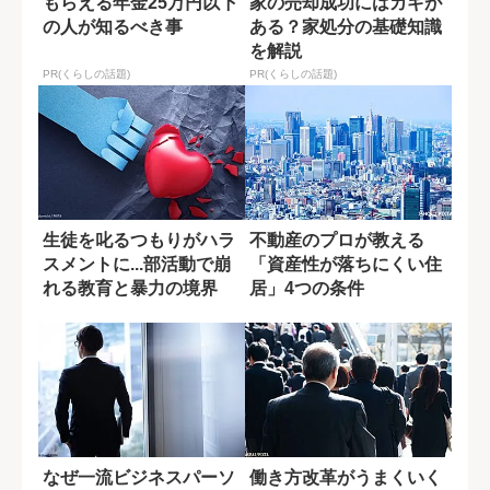
もらえる年金25万円以下
家の売却成功にはカギが
の人が知るべき事
ある？家処分の基礎知識
を解説
PR(くらしの話題)
PR(くらしの話題)
生徒を叱るつもりがハラ
不動産のプロが教える
スメントに...部活動で崩
「資産性が落ちにくい住
れる教育と暴力の境界
居」4つの条件
なぜ一流ビジネスパーソ
働き方改革がうまくいく