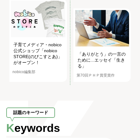
子育てメディア・nobico
公式ショップ「nobico
「ありがとう」の一言の
STORE(のびこすとあ)」
ために...エッセイ「生き
がオープン！
る」
nobico編集部
第70回ＰＨＰ賞受賞作
話題のキーワード
Keywords