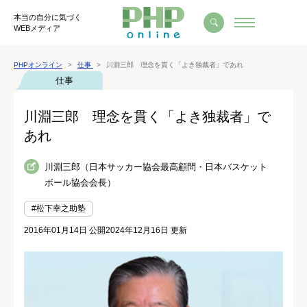
本当の自分に気づく
WEBメディア
PHPオンライン
仕事
川淵三郎 理念を貫く「よき独裁者」であれ
仕事
川淵三郎 理念を貫く「よき独裁者」で
あれ
川淵三郎（日本サッカー協会最高顧問・日本バスケット
ボール協会会長）
#松下幸之助塾
2016年01月14日 公開
2024年12月16日 更新