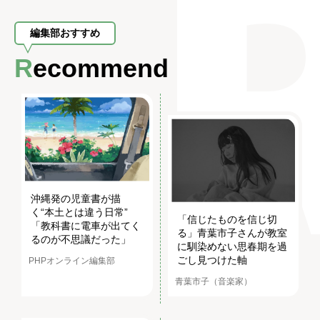
編集部おすすめ
Recommend
沖縄発の児童書が描
く“本土とは違う日常”
「信じたものを信じ切
「教科書に電車が出てく
る」青葉市子さんが教室
るのが不思議だった」
に馴染めない思春期を過
ごし見つけた軸
PHPオンライン編集部
青葉市子（音楽家）