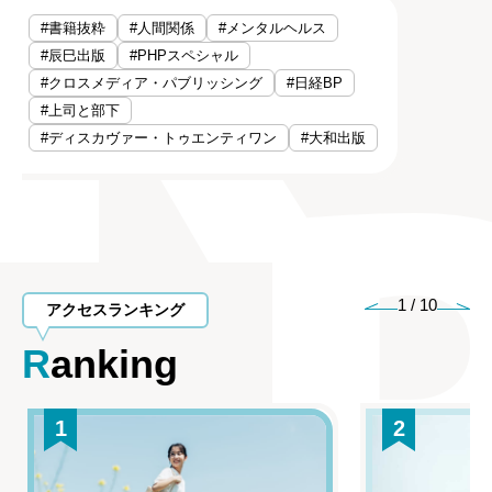
#書籍抜粋
#人間関係
#メンタルヘルス
#辰巳出版
#PHPスペシャル
#クロスメディア・パブリッシング
#日経BP
#上司と部下
#ディスカヴァー・トゥエンティワン
#大和出版
1
/
10
アクセスランキング
Ranking
1
2