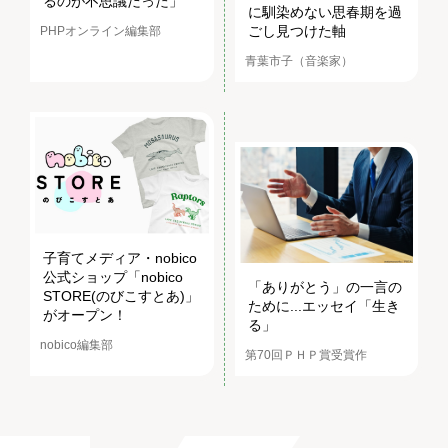
るのが不思議だった」
に馴染めない思春期を過
ごし見つけた軸
PHPオンライン編集部
青葉市子（音楽家）
子育てメディア・nobico
公式ショップ「nobico
「ありがとう」の一言の
STORE(のびこすとあ)」
ために...エッセイ「生き
がオープン！
る」
nobico編集部
第70回ＰＨＰ賞受賞作