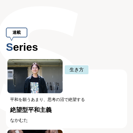
連載
Series
生き方
平和を願うあまり、思考の沼で絶望する
絶望型平和主義
なかむた