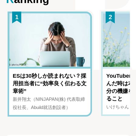
1
2
ESは30秒しか読まれない？採
YouTub
用担当者に“効率良く伝わる文
んだ時は本
章術”
分の機嫌を
ること
新井翔太（NINJAPAN(株) 代表取締
いけちゃん（Yo
役社長、Abuild就活創設者）