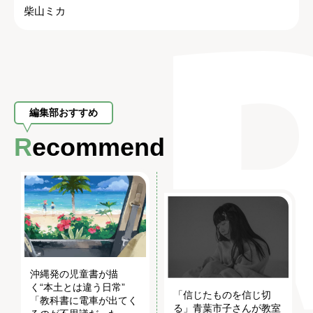
柴山ミカ
編集部おすすめ
Recommend
沖縄発の児童書が描
く“本土とは違う日常”
「信じたものを信じ切
「教科書に電車が出てく
る」青葉市子さんが教室