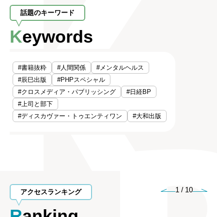
話題のキーワード
Keywords
#書籍抜粋
#人間関係
#メンタルヘルス
#辰巳出版
#PHPスペシャル
#クロスメディア・パブリッシング
#日経BP
#上司と部下
#ディスカヴァー・トゥエンティワン
#大和出版
1
/
10
アクセスランキング
Ranking