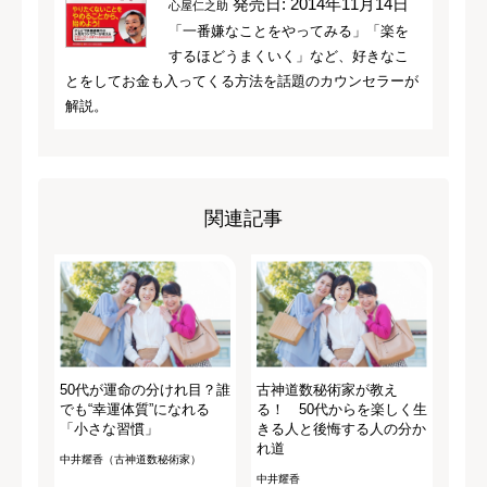
発売日: 2014年11月14日
心屋仁之助
「一番嫌なことをやってみる」「楽を
するほどうまくいく」など、好きなこ
とをしてお金も入ってくる方法を話題のカウンセラーが
解説。
関連記事
50代が運命の分けれ目？誰
古神道数秘術家が教え
でも“幸運体質”になれる
る！ 50代からを楽しく生
「小さな習慣」
きる人と後悔する人の分か
れ道
中井耀香（古神道数秘術家）
中井耀香