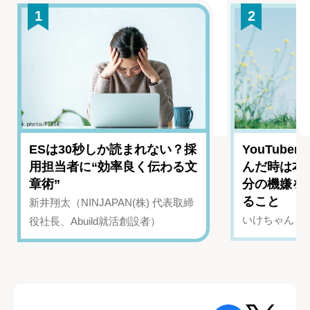
1
2
ESは30秒しか読まれない？採
YouTub
用担当者に“効率良く伝わる文
んだ時は本
章術”
分の機嫌を
ること
新井翔太（NINJAPAN(株) 代表取締
いけちゃん（Yo
役社長、Abuild就活創設者）