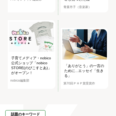
青葉市子（音楽家）
子育てメディア・nobico
公式ショップ「nobico
「ありがとう」の一言の
STORE(のびこすとあ)」
ために...エッセイ「生き
がオープン！
る」
nobico編集部
第70回ＰＨＰ賞受賞作
話題のキーワード