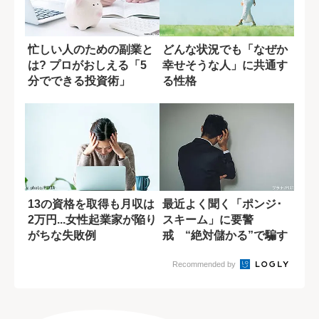
忙しい人のための副業と
どんな状況でも「なぜか
は? プロがおしえる「5
幸せそうな人」に共通す
分でできる投資術」
る性格
13の資格を取得も月収は
最近よく聞く「ポンジ･
2万円...女性起業家が陥り
スキーム」に要警
がちな失敗例
戒 “絶対儲かる”で騙す
巧妙な手口
Recommended by