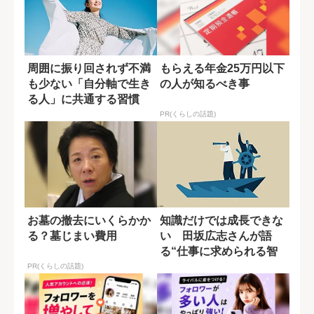
周囲に振り回されず不満
もらえる年金25万円以下
も少ない「自分軸で生き
の人が知るべき事
る人」に共通する習慣
PR(くらしの話題)
お墓の撤去にいくらかか
知識だけでは成長できな
る？墓じまい費用
い 田坂広志さんが語
る“仕事に求められる智
恵”
PR(くらしの話題)