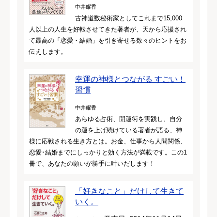
中井耀香
古神道数秘術家としてこれまで15,000
人以上の人生を好転させてきた著者が、天から応援され
て最高の「恋愛・結婚」を引き寄せる数々のヒントをお
伝えします。
幸運の神様とつながる すごい！
習慣
中井耀香
あらゆる占術、開運術を実践し、自分
の運を上げ続けている著者が語る、神
様に応戦される生き方とは。お金、仕事から人間関係、
恋愛･結婚までにしっかりと効く方法が満載です。この1
冊で、あなたの願いが勝手に叶いだします！
「好きなこと」だけして生きて
いく。