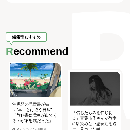
編集部おすすめ
Recommend
沖縄発の児童書が描
く“本土とは違う日常”
「信じたものを信じ切
「教科書に電車が出てく
る」青葉市子さんが教室
るのが不思議だった」
に馴染めない思春期を過
ごし見つけた軸
PHPオンライン編集部