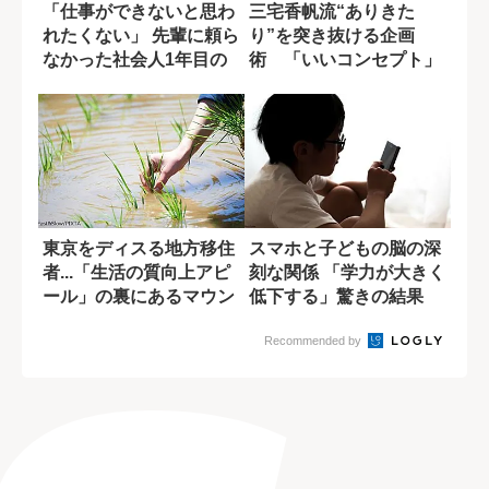
「仕事ができないと思わ
三宅香帆流“ありきた
れたくない」 先輩に頼ら
り”を突き抜ける企画
なかった社会人1年目の
術 「いいコンセプト」
苦い経験
をつくる３つの方法
東京をディスる地方移住
スマホと子どもの脳の深
者...「生活の質向上アピ
刻な関係 「学力が大きく
ール」の裏にあるマウン
低下する」驚きの結果
ト思考
Recommended by