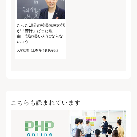
たった10分の校長先生の話
が「苦行」だった理
由 “話の長い人“にならな
いコツ
犬塚壮志（士教育代表取締役）
こちらも読まれています