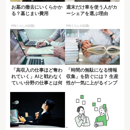
お墓の撤去にいくらかか
週末だけ車を使う人がカ
る？墓じまい費用
ーシェアを選ぶ理由
PR(くらしの話題)
PR(くらしの話題)
「高収入の仕事ほど奪わ
「時間の無駄になる情報
れていく」AIと戦わなく
収集」を防ぐには？ 生産
ていい分野の仕事とは何
性が一気に上がるインプ
か?
ットの方法