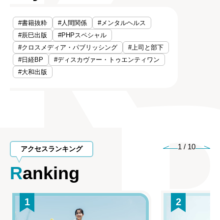
#書籍抜粋
#人間関係
#メンタルヘルス
#辰巳出版
#PHPスペシャル
#クロスメディア・パブリッシング
#上司と部下
#日経BP
#ディスカヴァー・トゥエンティワン
#大和出版
1
/
10
アクセスランキング
Ranking
1
2