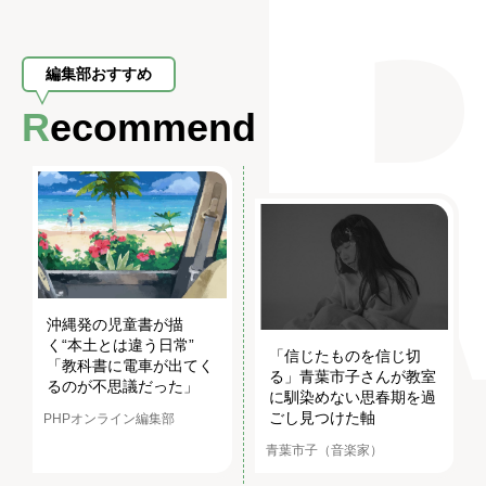
編集部おすすめ
Recommend
沖縄発の児童書が描
く“本土とは違う日常”
「信じたものを信じ切
「教科書に電車が出てく
る」青葉市子さんが教室
るのが不思議だった」
に馴染めない思春期を過
ごし見つけた軸
PHPオンライン編集部
青葉市子（音楽家）