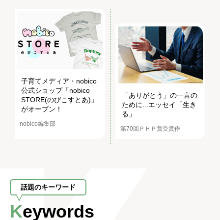
子育てメディア・nobico
公式ショップ「nobico
「ありがとう」の一言の
STORE(のびこすとあ)」
ために...エッセイ「生き
がオープン！
る」
nobico編集部
第70回ＰＨＰ賞受賞作
話題のキーワード
Keywords