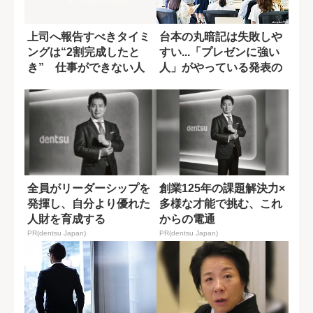
上司へ報告すべきタイミ
台本の丸暗記は失敗しや
ングは“2割完成したと
すい...「プレゼンに強い
き” 仕事ができない人
人」がやっている発表の
に多い完璧主義
下準備
全員がリーダーシップを
創業125年の課題解決力×
発揮し、自分より優れた
多様な才能で挑む、これ
人財を育成する
からの電通
PR(dentsu Japan)
PR(dentsu Japan)