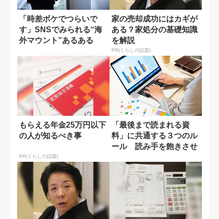
「時差ボケでつらいで
家の売却成功にはカギが
す」SNSでみられる“海
ある？家処分の基礎知識
外マウント”あるある
を解説
PR(くらしの話題)
もらえる年金25万円以下
「最後まで読まれる資
の人が知るべき事
料」に共通する３つのル
ール 読み手を飽きさせ
ない極意
PR(くらしの話題)