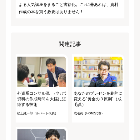
よる人気講座をまるごと書籍化。これ1冊あれば、資料
作成の本を買う必要はありません !
関連記事
外資系コンサル流 パワポ
あなたのプレゼンを劇的に
資料の作成時間を大幅に短
変える"黄金の３原則"（成
縮する技術
毛眞）
松上純一郎（ルバート代表）
成毛眞（HONZ代表）