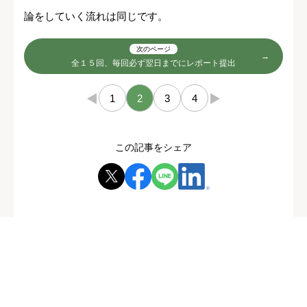
論をしていく流れは同じです。
次のページ
全１５回、毎回必ず翌日までにレポート提出
←
1
2
3
4
→
この記事をシェア