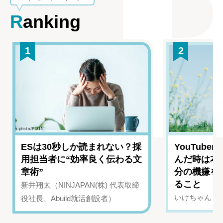
Ranking
1
2
ESは30秒しか読まれない？採
YouTub
用担当者に“効率良く伝わる文
んだ時は本
章術”
分の機嫌を
ること
新井翔太（NINJAPAN(株) 代表取締
いけちゃん（Yo
役社長、Abuild就活創設者）