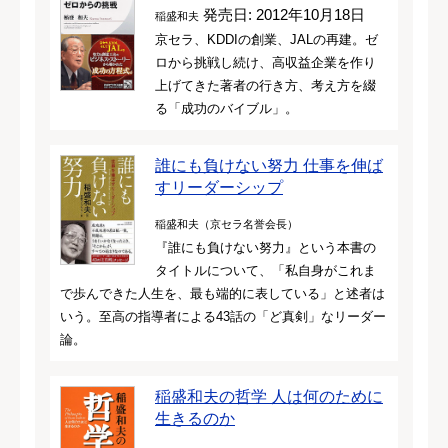
発売日: 2012年10月18日
稲盛和夫
京セラ、KDDIの創業、JALの再建。ゼ
ロから挑戦し続け、高収益企業を作り
上げてきた著者の行き方、考え方を綴
る「成功のバイブル」。
誰にも負けない努力 仕事を伸ば
すリーダーシップ
稲盛和夫（京セラ名誉会長）
『誰にも負けない努力』という本書の
タイトルについて、「私自身がこれま
で歩んできた人生を、最も端的に表している」と述者は
いう。至高の指導者による43話の「ど真剣」なリーダー
論。
稲盛和夫の哲学 人は何のために
生きるのか