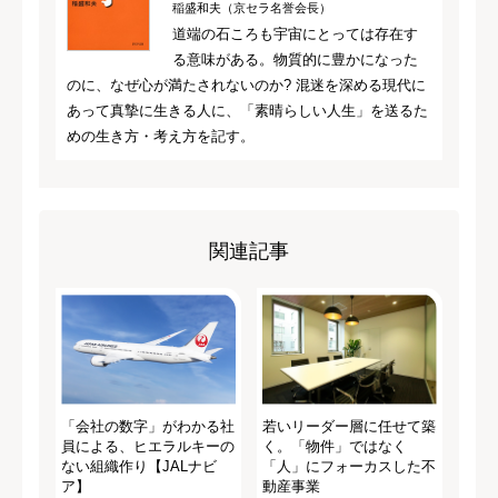
稲盛和夫（京セラ名誉会長）
道端の石ころも宇宙にとっては存在す
る意味がある。物質的に豊かになった
のに、なぜ心が満たされないのか? 混迷を深める現代に
あって真摯に生きる人に、「素晴らしい人生」を送るた
めの生き方・考え方を記す。
関連記事
「会社の数字」がわかる社
若いリーダー層に任せて築
員による、ヒエラルキーの
く。「物件」ではなく
ない組織作り【JALナビ
「人」にフォーカスした不
ア】
動産事業