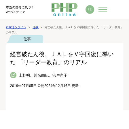
本当の自分に気づく
WEBメディア
PHPオンライン
仕事
経営破たん後、ＪＡＬをＶ字回復に導いた 「リーダー教育」
のリアル
仕事
経営破たん後、ＪＡＬをＶ字回復に導い
た 「リーダー教育」のリアル
上野明、川名由紀、宍戸尚子
2019年07月05日 公開
2024年12月16日 更新