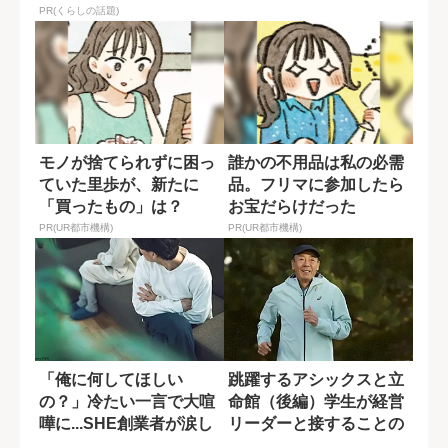
PR(くらしの話題)
モノが捨てられずに困っ
誰かの不用品は私の必需
ていた里歩が、新たに
品。フリマに参加したら
「買ったもの」は？
お宝だらけだった
PR(UR都市機構)
PR(UR都市機構)
「俺に何してほしい
跳躍するアシックスと立
の？」冷たい一言で大喧
命館（後編）学生が経営
嘩に...SHE創業者が涙し
リーダーと接することの
た“夫の本音...
意義