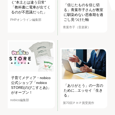
く“本土とは違う日常”
「信じたものを信じ切
「教科書に電車が出てく
る」青葉市子さんが教室
るのが不思議だった」
に馴染めない思春期を過
ごし見つけた軸
PHPオンライン編集部
青葉市子（音楽家）
子育てメディア・nobico
公式ショップ「nobico
「ありがとう」の一言の
STORE(のびこすとあ)」
ために...エッセイ「生き
がオープン！
る」
nobico編集部
第70回ＰＨＰ賞受賞作