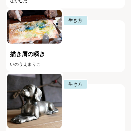
なかむた
生き方
描き屑の瞬き
いのうえまりこ
生き方