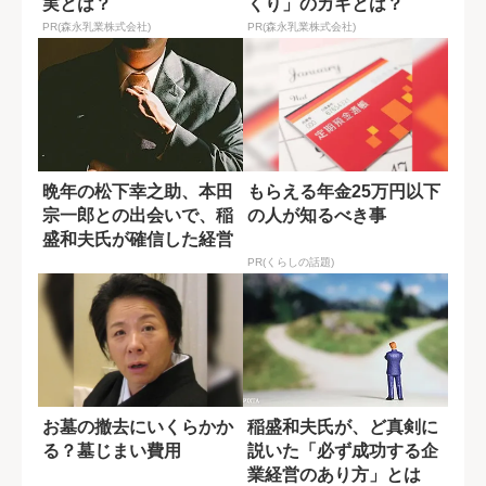
実とは？
くり」のカギとは？
PR(森永乳業株式会社)
PR(森永乳業株式会社)
晩年の松下幸之助、本田
もらえる年金25万円以下
宗一郎との出会いで、稲
の人が知るべき事
盛和夫氏が確信した経営
者のあるべき姿
PR(くらしの話題)
お墓の撤去にいくらかか
稲盛和夫氏が、ど真剣に
る？墓じまい費用
説いた「必ず成功する企
業経営のあり方」とは