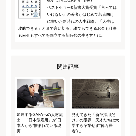
橘玲（たちばなあきら：作家）
ベストセラー&新書大賞受賞『言っては
いけない』の著者がはじめて若者向け
に書いた新時代の人生戦略。「人生は
攻略できる」とまで言い切る、誰でもできるお金も仕事
も幸せもすべてを両立する新時代の生き方とは。
関連記事
加速するGAFAへの人材流
見えてきた「新卒採用だ
出 「日本型雇用」が“日
け」の限界 天才たちは大
本人から”憎まれている現
学すら卒業せず"億万長
実
者"に