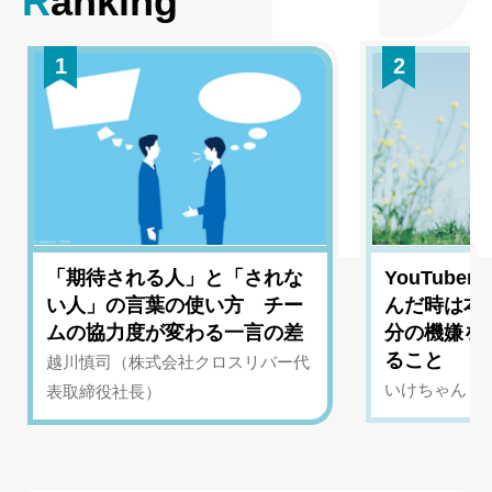
Ranking
1
2
「期待される人」と「されな
YouTub
い人」の言葉の使い方 チー
んだ時は本
ムの協力度が変わる一言の差
分の機嫌を
ること
越川慎司（株式会社クロスリバー代
いけちゃん（Yo
表取締役社長）