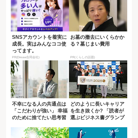
SNSアカウントを着実に
お墓の撤去にいくらかか
成長。実はみんなココ使
る？墓じまい費用
ってます。
PR(Dreaw合同会社)
PR(くらしの話題)
不幸になる人の共通点は
どのように長いキャリア
「こだわりが強い」 幸福
を生き抜くか? 「読者が
のために捨てたい思考習
選ぶビジネス書グランプ
慣
リ2025」...