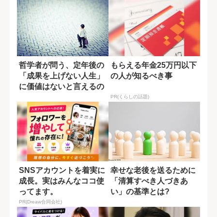
哲学者が問う、定年後の
もらえる年金25万円以下
「成果を上げない人生」
の人が知るべき事
に価値はないと言えるの
か?
PR(くらしの話題)
SNSアカウントを着実に
幸せな老後を送るために
成長。実はみんなココ使
「清算すべき人づきあ
ってます。
い」の基準とは?
PR(Dreaw合同会社)