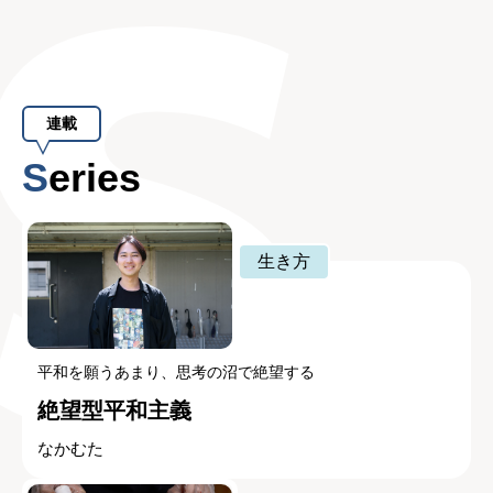
連載
Series
生き方
平和を願うあまり、思考の沼で絶望する
絶望型平和主義
なかむた