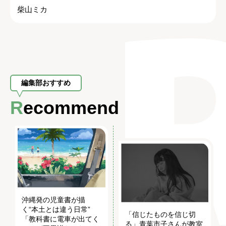
柴山ミカ
編集部おすすめ
Recommend
沖縄発の児童書が描
く“本土とは違う日常”
「信じたものを信じ切
「教科書に電車が出てく
る」青葉市子さんが教室