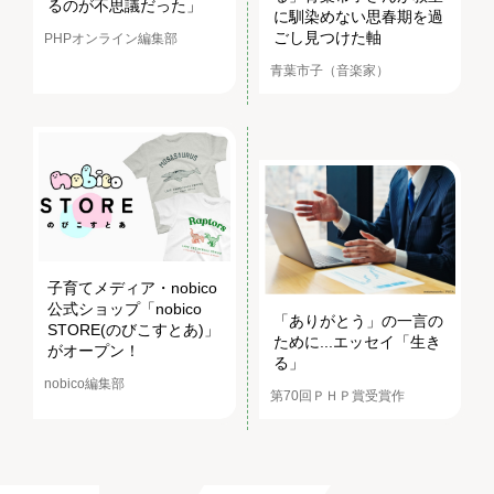
るのが不思議だった」
に馴染めない思春期を過
ごし見つけた軸
PHPオンライン編集部
青葉市子（音楽家）
子育てメディア・nobico
公式ショップ「nobico
「ありがとう」の一言の
STORE(のびこすとあ)」
ために...エッセイ「生き
がオープン！
る」
nobico編集部
第70回ＰＨＰ賞受賞作