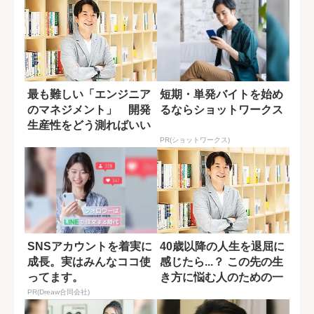
最も難しい「エンジニア
短期・単発バイトを始め
のマネジメント」 開発
るならショットワークス
生産性をどう測ればいい
のか?
PR(ショットワークス)
SNSアカウントを着実に
40歳以降の人生を退屈に
成長。実はみんなココ使
感じたら...？ この先の生
ってます。
き方に悩む人のための一
冊
PR(Dreaw合同会社)