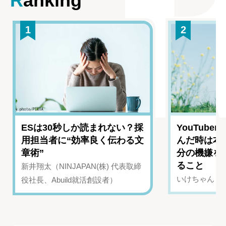
Ranking
1
2
ESは30秒しか読まれない？採
YouTub
用担当者に“効率良く伝わる文
んだ時は本
章術”
分の機嫌を
ること
新井翔太（NINJAPAN(株) 代表取締
いけちゃん（Yo
役社長、Abuild就活創設者）