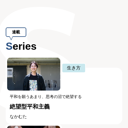
連載
Series
生き方
平和を願うあまり、思考の沼で絶望する
絶望型平和主義
なかむた