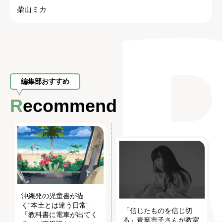
柴山ミカ
編集部おすすめ
Recommend
沖縄発の児童書が描
く“本土とは違う日常”
「信じたものを信じ切
「教科書に電車が出てく
る」青葉市子さんが教室