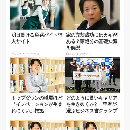
明日働ける単発バイト求
家の売却成功にはカギが
人サイト
ある？家処分の基礎知識
を解説
PR(ショットワークス)
PR(くらしの話題)
トップダウンの職場ほど
どのように長いキャリア
「イノベーションが生ま
を生き抜くか? 「読者が
れにくい」根拠
選ぶビジネス書グランプ
リ2025」...