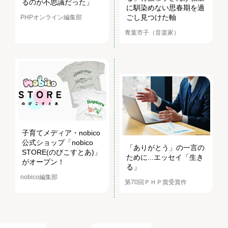
るのが不思議だった」
に馴染めない思春期を過
ごし見つけた軸
PHPオンライン編集部
青葉市子（音楽家）
子育てメディア・nobico
公式ショップ「nobico
「ありがとう」の一言の
STORE(のびこすとあ)」
ために...エッセイ「生き
がオープン！
る」
nobico編集部
第70回ＰＨＰ賞受賞作