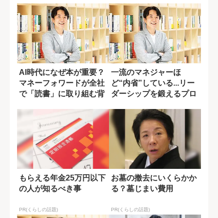
AI時代になぜ本が重要？
一流のマネジャーほ
マネーフォワードが全社
ど“内省”している...リー
で「読書」に取り組む背
ダーシップを鍛えるプロ
景
セス
もらえる年金25万円以下
お墓の撤去にいくらかか
の人が知るべき事
る？墓じまい費用
PR(くらしの話題)
PR(くらしの話題)