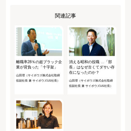
関連記事
離職率28％の超ブラック企
消える昭和の役職 …「部
業が背負った「十字架」
長」はなぜ古くてダサい存
在になったのか？
山田理（サイボウズ株式会社取締
役副社長 兼 サイボウズUS社長）
山田理（サイボウズ株式会社取締
役副社長 兼 サイボウズUS社長）