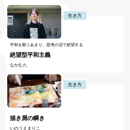
生き方
平和を願うあまり、思考の沼で絶望する
絶望型平和主義
なかむた
生き方
描き屑の瞬き
いのうえまりこ