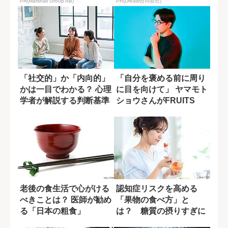
PR(Marshall Group AB)
PR(Dreaw合同会社)
「社交的」か「内向的」
「自分を褒める前に周り
かは一目でわかる？ 心理
に目を向けて」 ヤマモト
学者が解説する判断基準
ショウさんがFRUITS
ZIPP...
老後の食生活で心がける
認知症リスクを高める
べきことは？ 医師が勧め
「果物の食べ方」と
る「日本の粗食」
は？ 糖質の摂りすぎに
潜む盲点