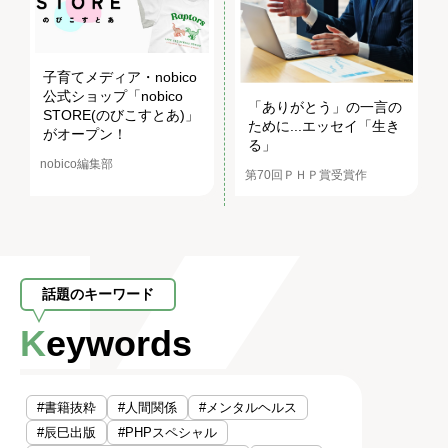
子育てメディア・nobico
公式ショップ「nobico
「ありがとう」の一言の
STORE(のびこすとあ)」
ために...エッセイ「生き
がオープン！
る」
nobico編集部
第70回ＰＨＰ賞受賞作
話題のキーワード
Keywords
#書籍抜粋
#人間関係
#メンタルヘルス
#辰巳出版
#PHPスペシャル