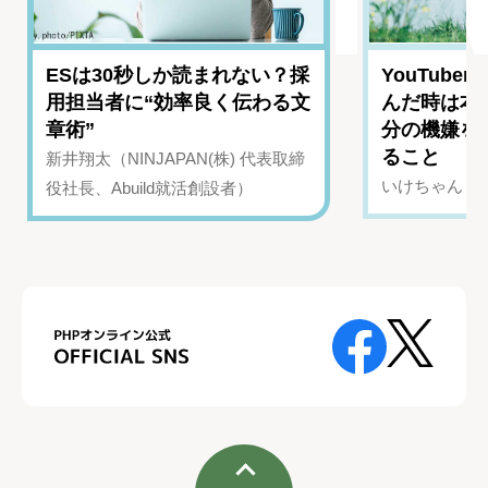
ESは30秒しか読まれない？採
YouTub
用担当者に“効率良く伝わる文
んだ時は本
章術”
分の機嫌を
ること
新井翔太（NINJAPAN(株) 代表取締
いけちゃん（Yo
役社長、Abuild就活創設者）