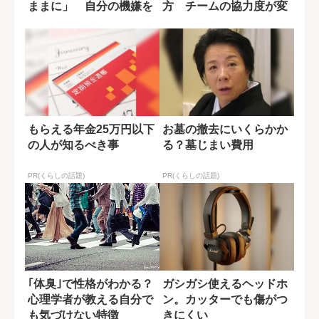
ままに」 自分の機嫌を
方 チームの協力度が変
取るために...
わる一言の差
もらえる年金25万円以下
お墓の撤去にいくらかか
の人が知るべき事
る？墓じまい費用
PR(くらしの話題)
PR(くらしの話題)
｢体臭｣で性格がわかる？
ガシガシ使えるヘッドホ
心理学者が教える自分で
ン。カッターでも傷がつ
も気づけない特徴
きにくい