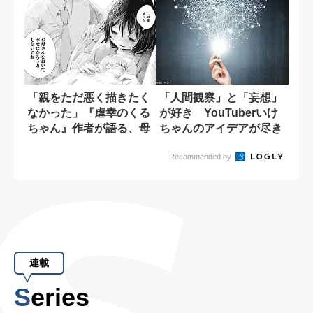
「親をただ悪く描きたく
「人間観察」と「妄想」
なかった」『虐幸のくる
が好き YouTuberいけ
ちゃん』作者が語る、母
ちゃんのアイデアが尽き
親を悪人にしな...
ない理由
Recommended by
連載
Series