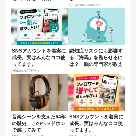
PR(Marshall Group AB)
SNSアカウントを着実に
認知症リスクにも影響す
成長。実はみんなココ使
る「海馬」を甦らせるに
ってます。
は？ 脳の専門家が教え
る運動習慣
PR(Dreaw合同会社)
音楽シーンを支えた64年
SNSアカウントを着実に
の歴史、このヘッドホン
成長。実はみんなココ使
で感じてみて
ってます。