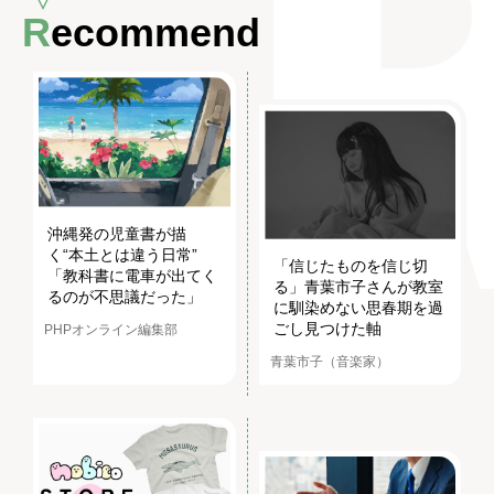
Recommend
沖縄発の児童書が描
く“本土とは違う日常”
「信じたものを信じ切
「教科書に電車が出てく
る」青葉市子さんが教室
るのが不思議だった」
に馴染めない思春期を過
ごし見つけた軸
PHPオンライン編集部
青葉市子（音楽家）