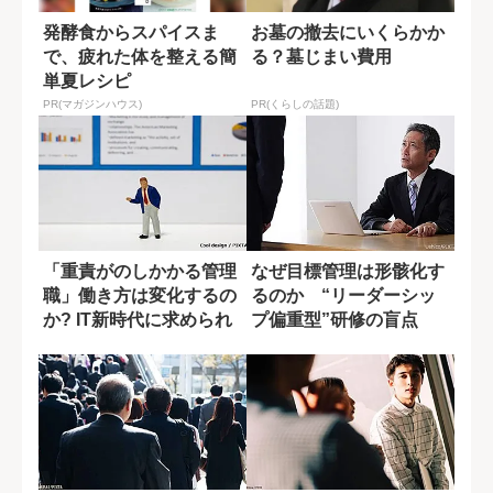
発酵食からスパイスま
お墓の撤去にいくらかか
で、疲れた体を整える簡
る？墓じまい費用
単夏レシピ
PR(マガジンハウス)
PR(くらしの話題)
「重責がのしかかる管理
なぜ目標管理は形骸化す
職」働き方は変化するの
るのか “リーダーシッ
か? IT新時代に求められ
プ偏重型”研修の盲点
るスキル