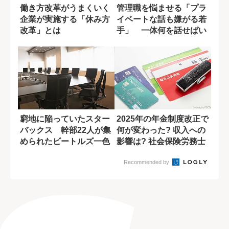
働き方改革がうまくいく
管理職を悩ませる「プラ
企業が実施する「休み方
イベートな話も嫌がる若
改革」とは
手」 一体何を話せばい
いのか?
窮地に陥っていたスター
2025年の年金制度改正で
バックス 幹部22人が集
何が変わった? 収入への
められたビートルズ一色
影響は? 社会保険労務士
の部屋の意味
が解説
Recommended by