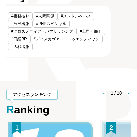
#書籍抜粋
#人間関係
#メンタルヘルス
#辰巳出版
#PHPスペシャル
#クロスメディア・パブリッシング
#上司と部下
#日経BP
#ディスカヴァー・トゥエンティワン
#大和出版
1
/
10
アクセスランキング
Ranking
1
2