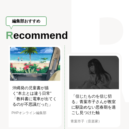
編集部おすすめ
Recommend
沖縄発の児童書が描
く“本土とは違う日常”
「信じたものを信じ切
「教科書に電車が出てく
る」青葉市子さんが教室
るのが不思議だった」
に馴染めない思春期を過
ごし見つけた軸
PHPオンライン編集部
青葉市子（音楽家）