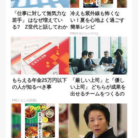
「仕事に対して無気力な
冷えも紫外線も怖くな
若手」 はなぜ増えてい
い！夏を心地よく過ごす
る? Z世代と話してわか
簡単レシピ
ったこと
PR(マガジンハウス)
もらえる年金25万円以下
「厳しい上司」と「優し
の人が知るべき事
い上司」 どちらが成果を
出せるチームをつくるの
か
PR(くらしの話題)