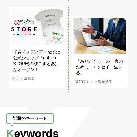
子育てメディア・nobico
公式ショップ「nobico
「ありがとう」の一言の
STORE(のびこすとあ)」
ために...エッセイ「生き
がオープン！
る」
nobico編集部
第70回ＰＨＰ賞受賞作
話題のキーワード
Keywords