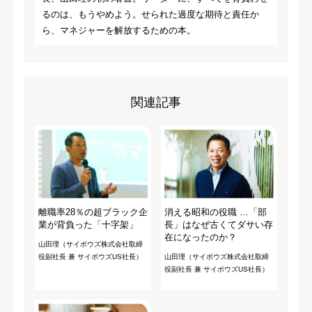
るのは、もうやめよう。せられた過度な期待と責任か
ら、マネジャーを解放するための本。
関連記事
離職率28％の超ブラック企
消える昭和の役職 …「部
業が背負った「十字架」
長」はなぜ古くてダサい存
在になったのか？
山田理（サイボウズ株式会社取締
役副社長 兼 サイボウズUS社長）
山田理（サイボウズ株式会社取締
役副社長 兼 サイボウズUS社長）