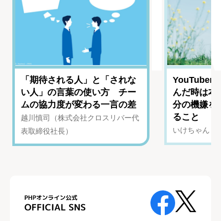
「期待される人」と「されな
YouTub
い人」の言葉の使い方 チー
んだ時は本
ムの協力度が変わる一言の差
分の機嫌を
ること
越川慎司（株式会社クロスリバー代
いけちゃん（Yo
表取締役社長）