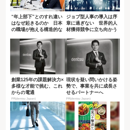
“年上部下”とのすれ違い
ジョブ型人事の導入は序
はなぜ起きるのか 日本
章に過ぎない 世界的人
の職場が抱える構造的な
材獲得競争に立ち向かう
壁
日本企業の今
創業125年の課題解決力×
現状を疑い問いかける姿
多様な才能で挑む、これ
勢で、事業を共に成長さ
からの電通
せるパートナーへ
PR(dentsu Japan)
PR(dentsu Japan)