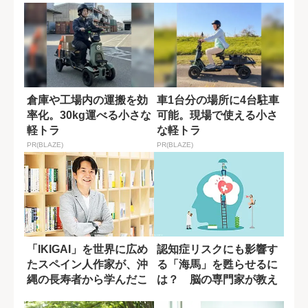
倉庫や工場内の運搬を効
車1台分の場所に4台駐車
率化。30kg運べる小さな
可能。現場で使える小さ
軽トラ
な軽トラ
PR(BLAZE)
PR(BLAZE)
「IKIGAI」を世界に広め
認知症リスクにも影響す
たスペイン人作家が、沖
る「海馬」を甦らせるに
縄の長寿者から学んだこ
は？ 脳の専門家が教え
と
る運動習慣