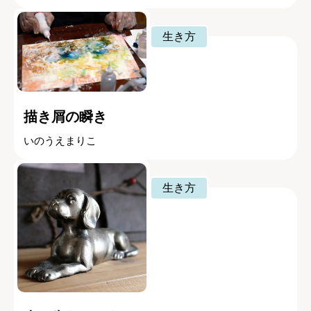
生き方
描き屑の瞬き
いのうえまりこ
生き方