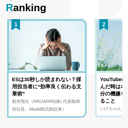
Ranking
1
2
ESは30秒しか読まれない？採
YouTub
用担当者に“効率良く伝わる文
んだ時は本
章術”
分の機嫌を
ること
新井翔太（NINJAPAN(株) 代表取締
いけちゃん（Yo
役社長、Abuild就活創設者）