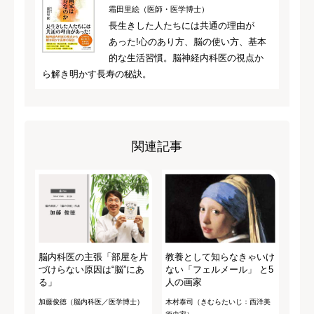
霜田里絵（医師・医学博士）
長生きした人たちには共通の理由が
あった!心のあり方、脳の使い方、基本
的な生活習慣。脳神経内科医の視点か
ら解き明かす長寿の秘訣。
関連記事
脳内科医の主張「部屋を片
教養として知らなきゃいけ
づけらない原因は“脳”にあ
ない「フェルメール」 と5
る」
人の画家
加藤俊徳（脳内科医／医学博士）
木村泰司（きむらたいじ：西洋美