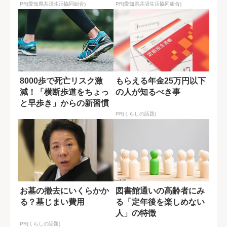
PR(愛知県共済生活協同組合)
PR(愛知県共済生活協同組合)
8000歩で死亡リスク激
もらえる年金25万円以下
減！「横断歩道をちょっ
の人が知るべき事
と早歩き」からの新習慣
PR(くらしの話題)
お墓の撤去にいくらかか
図書館通いの高齢者にみ
る？墓じまい費用
る「定年後を楽しめない
人」の特徴
PR(くらしの話題)