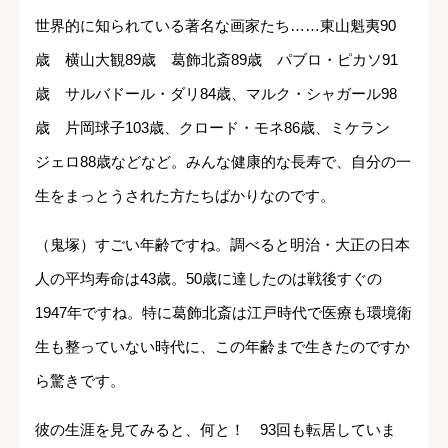
世界的に知られている著名な画家たち……東山魁夷90
歳 横山大観89歳 葛飾北斎89歳 パブロ・ピカソ91
歳 サルバドール・ダリ84歳、マルク・シャガール98
歳 片岡球子103歳、クロード・モネ86歳、ミケラン
ジェロ88歳などなど。みんな健康的な長寿で、自分の一
生をまっとうされた方たちばかりなのです。
（鬼塚）すごい年齢ですね。調べると明治・大正の日本
人の平均寿命は43歳。50歳に達したのは戦後すぐの
1947年ですね。特に葛飾北斎は江戸時代で医療も環境衛
生も整っていない時代に、この年齢まで生きたのですか
ら驚きです。
彼の生涯を見てみると、何と！ 93回も転居していま