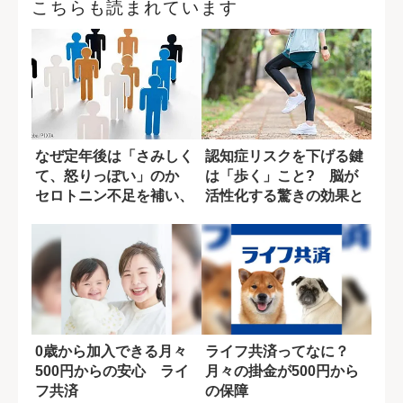
こちらも読まれています
なぜ定年後は「さみしく
認知症リスクを下げる鍵
て、怒りっぽい」のか
は「歩く」こと? 脳が
セロトニン不足を補い、
活性化する驚きの効果と
人生を豊かにす...
は
0歳から加入できる月々
ライフ共済ってなに？
500円からの安心 ライ
月々の掛金が500円から
フ共済
の保障