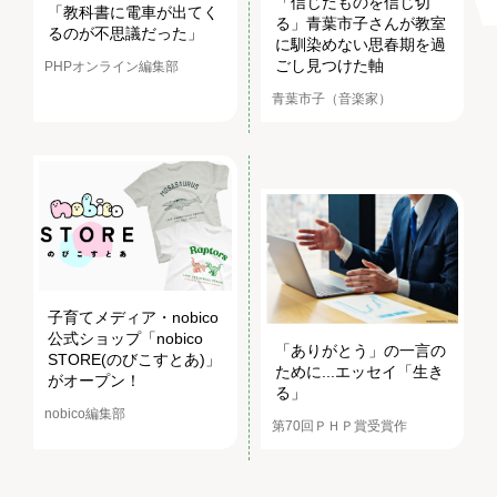
「信じたものを信じ切
「教科書に電車が出てく
る」青葉市子さんが教室
るのが不思議だった」
に馴染めない思春期を過
ごし見つけた軸
PHPオンライン編集部
青葉市子（音楽家）
子育てメディア・nobico
公式ショップ「nobico
「ありがとう」の一言の
STORE(のびこすとあ)」
ために...エッセイ「生き
がオープン！
る」
nobico編集部
第70回ＰＨＰ賞受賞作