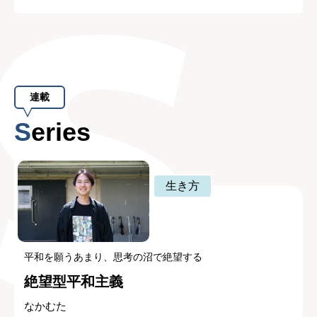
連載
Series
生き方
平和を願うあまり、思考の沼で絶望する
絶望型平和主義
なかむた