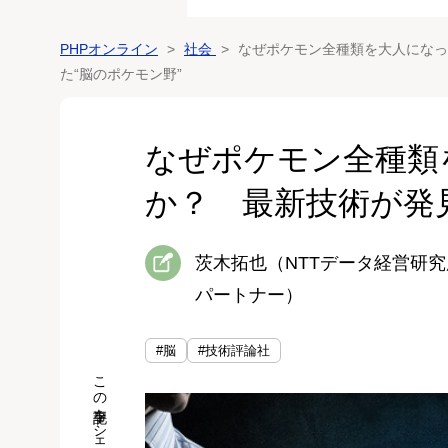
PHPオンライン
社会
なぜポケモン全種類を大人になっ
た“脳のポケモン野”
なぜポケモン全種類
か？ 最新技術が発
茨木拓也（NTTデータ経営研
パートナー）
#脳
#技術評論社
この記事をシェア