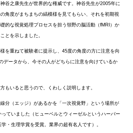
神谷之康先生が世界的な権威です。神谷先生が2005年に
分の角度がまちまちの縞模様を見てもらい、それを初期視
礎的な視覚処理プロセスを担う領野の脳活動（fMRI）か
ることを示しました。
様を重ねて被験者に提示し、45度の角度の方に注意を向
時のデータから、今その人がどちらに注意を向けているか
い方もいると思うので、くわしく説明します。
の線分（エッジ）があるかを「一次視覚野」という場所が
わかっていました（ヒューベルとウィーゼルというハーバー
ル医学・生理学賞を受賞。業界の超有名人です）。