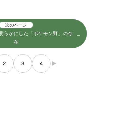
次のページ
明らかにした「ポケモン野」の存
在
2
3
4
→