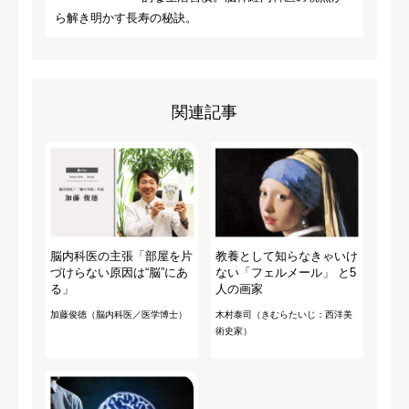
ら解き明かす長寿の秘訣。
関連記事
脳内科医の主張「部屋を片
教養として知らなきゃいけ
づけらない原因は“脳”にあ
ない「フェルメール」 と5
る」
人の画家
加藤俊徳（脳内科医／医学博士）
木村泰司（きむらたいじ：西洋美
術史家）