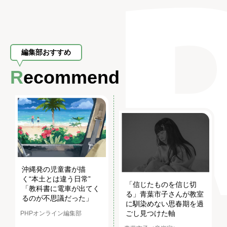
編集部おすすめ
Recommend
沖縄発の児童書が描
く“本土とは違う日常”
「信じたものを信じ切
「教科書に電車が出てく
る」青葉市子さんが教室
るのが不思議だった」
に馴染めない思春期を過
ごし見つけた軸
PHPオンライン編集部