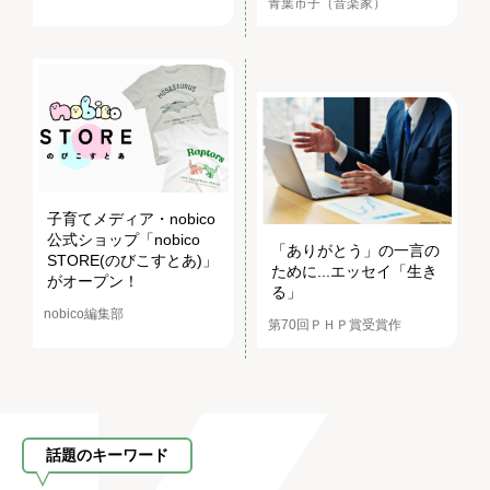
青葉市子（音楽家）
子育てメディア・nobico
公式ショップ「nobico
「ありがとう」の一言の
STORE(のびこすとあ)」
ために...エッセイ「生き
がオープン！
る」
nobico編集部
第70回ＰＨＰ賞受賞作
話題のキーワード