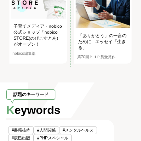
子育てメディア・nobico
公式ショップ「nobico
「ありがとう」の一言の
STORE(のびこすとあ)」
ために...エッセイ「生き
がオープン！
る」
nobico編集部
第70回ＰＨＰ賞受賞作
話題のキーワード
Keywords
#書籍抜粋
#人間関係
#メンタルヘルス
#辰巳出版
#PHPスペシャル