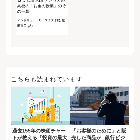
る…"投資大国"アメリカの
高校の「お金の授業」のそ
の一幕
アンドリュー・O・スミス (著), 桜
田直美 (訳)
こちらも読まれています
過去155年の株価チャー
「お客様のために」と販
トが教える「投資の最大
売した商品が...銀行ビジ