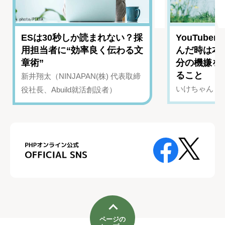
ESは30秒しか読まれない？採
YouTub
用担当者に“効率良く伝わる文
んだ時は本
章術”
分の機嫌を
ること
新井翔太（NINJAPAN(株) 代表取締
いけちゃん（Yo
役社長、Abuild就活創設者）
ページの