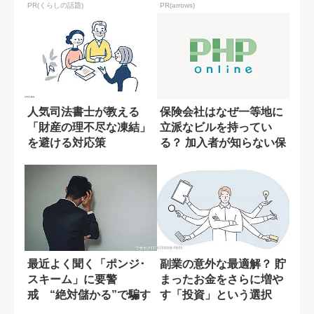
PR(くらしの話題)
PR(arrows)
人気司法書士が教える
保険会社はなぜ一等地に
「財産の理不尽な凍結」
立派なビルを持ってい
を避ける対応策
る？ 加入者が知らない保
険料の使い道
最近よく聞く「ポンジ･
副業の意外な最適解？ 貯
スキーム」に要警
まったお金をさらに増や
戒 “絶対儲かる”で騙す
す「投資」という選択
巧妙な手口