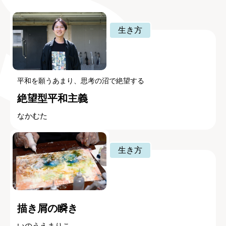
生き方
平和を願うあまり、思考の沼で絶望する
絶望型平和主義
なかむた
生き方
描き屑の瞬き
いのうえまりこ