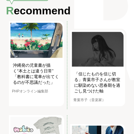
Recommend
沖縄発の児童書が描
く“本土とは違う日常”
「信じたものを信じ切
「教科書に電車が出てく
る」青葉市子さんが教室
るのが不思議だった」
に馴染めない思春期を過
ごし見つけた軸
PHPオンライン編集部
青葉市子（音楽家）