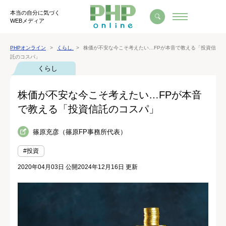
本当の自分に気づく
WEBメディア
PHPオンライン
くらし
株価が不安な今こそ考えたい…FPが本音で教える「投資信
託のコスパ」
くらし
株価が不安な今こそ考えたい…FPが本音
で教える「投資信託のコスパ」
篠原充彦（篠原FP事務所代表）
#投資
2020年04月03日 公開
2024年12月16日 更新