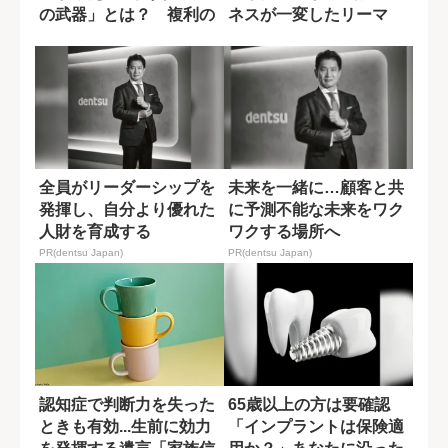
の武器」とは？ 複利の
ネスが一変したリーマ
力を活かすた...
ン・ショック...
全員がリーダーシップを
未来を一緒に…顧客と共
発揮し、自分より優れた
に予測不能な未来をワク
人財を育成する
ワクする場所へ
PR(dentsu Japan)
PR(dentsu Japan)
認知症で判断力を失った
65歳以上の方は要確認
ときも有効...生前に効力
「インプラントは保険適