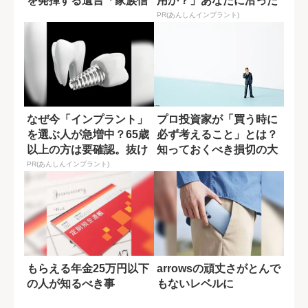
を発揮する遺言「家族信
用か？」あなたに沿った
託」とは
治療法や費用を...
PR(あんしんインプラント)
なぜ今「インプラント」
プロ投資家が「買う時に
を選ぶ人が急増中？65歳
必ず考えること」とは？
以上の方は要確認。抜け
知っておくべき損切の大
た歯の放置は...
切さ
PR(あんしんインプラント)
もらえる年金25万円以下
arrowsの頑丈さがとんで
の人が知るべき事
もないレベルに