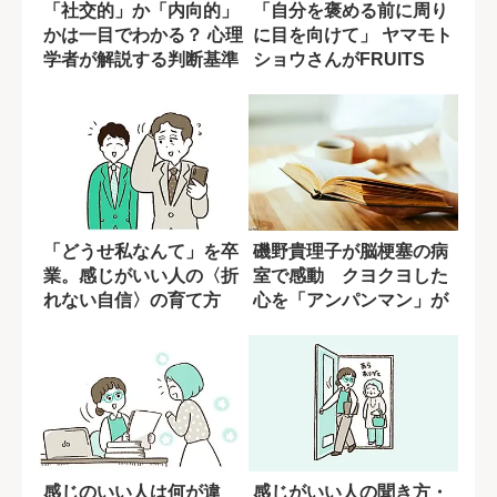
「社交的」か「内向的」
「自分を褒める前に周り
かは一目でわかる？ 心理
に目を向けて」 ヤマモト
学者が解説する判断基準
ショウさんがFRUITS
ZIPP...
「どうせ私なんて」を卒
磯野貴理子が脳梗塞の病
業。感じがいい人の〈折
室で感動 クヨクヨした
れない自信〉の育て方
心を「アンパンマン」が
変えてくれた
感じのいい人は何が違
感じがいい人の聞き方・