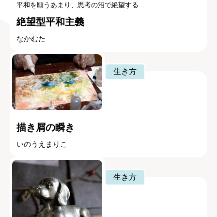
平和を願うあまり、思考の沼で絶望する
絶望型平和主義
なかむた
生き方
描き屑の瞬き
いのうえまりこ
生き方