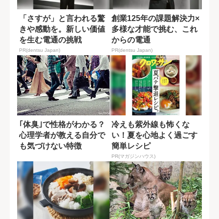
「さすが」と言われる驚
創業125年の課題解決力×
きや感動を。新しい価値
多様な才能で挑む、これ
を生む電通の挑戦
からの電通
PR(dentsu Japan)
PR(dentsu Japan)
｢体臭｣で性格がわかる？
冷えも紫外線も怖くな
心理学者が教える自分で
い！夏を心地よく過ごす
も気づけない特徴
簡単レシピ
PR(マガジンハウス)