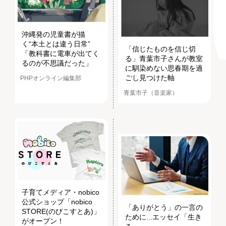
沖縄発の児童書が描
く“本土とは違う日常”
「信じたものを信じ切
「教科書に電車が出てく
る」青葉市子さんが教室
るのが不思議だった」
に馴染めない思春期を過
ごし見つけた軸
PHPオンライン編集部
青葉市子（音楽家）
子育てメディア・nobico
公式ショップ「nobico
「ありがとう」の一言の
STORE(のびこすとあ)」
ために...エッセイ「生き
がオープン！