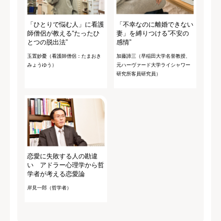
「ひとりで悩む人」に看護
「不幸なのに離婚できない
師僧侶が教える“たったひ
妻」を縛りつける”不安の
とつの脱出法”
感情”
玉置妙憂（看護師僧侶：たまおき
加藤諦三（早稲田大学名誉教授、
みょうゆう）
元ハーヴァード大学ライシャワー
研究所客員研究員）
恋愛に失敗する人の勘違
い アドラー心理学から哲
学者が考える恋愛論
岸見一郎（哲学者）