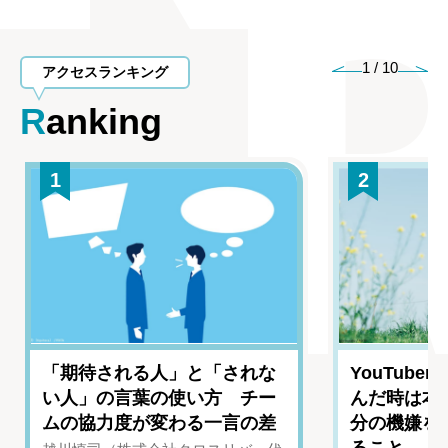
1
/
10
アクセスランキング
Ranking
1
2
「期待される人」と「されな
YouTub
い人」の言葉の使い方 チー
んだ時は本
ムの協力度が変わる一言の差
分の機嫌を