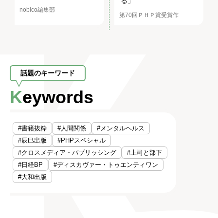
る」
nobico編集部
第70回ＰＨＰ賞受賞作
話題のキーワード
Keywords
#書籍抜粋
#人間関係
#メンタルヘルス
#辰巳出版
#PHPスペシャル
#クロスメディア・パブリッシング
#上司と部下
#日経BP
#ディスカヴァー・トゥエンティワン
#大和出版