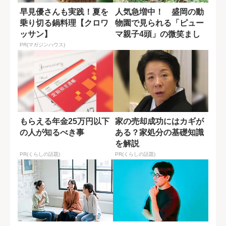
早見優さんも実践！夏を
人気急増中！ 盛岡の動
乗り切る鍋料理【クロワ
物園で見られる「ピュー
ッサン】
マ親子4頭」の微笑まし
い日常
PR(マガジンハウス)
もらえる年金25万円以下
家の売却成功にはカギが
の人が知るべき事
ある？家処分の基礎知識
を解説
PR(くらしの話題)
PR(くらしの話題)