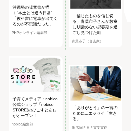
沖縄発の児童書が描
く“本土とは違う日常”
「信じたものを信じ切
「教科書に電車が出てく
る」青葉市子さんが教室
るのが不思議だった」
に馴染めない思春期を過
ごし見つけた軸
PHPオンライン編集部
青葉市子（音楽家）
子育てメディア・nobico
公式ショップ「nobico
「ありがとう」の一言の
STORE(のびこすとあ)」
ために...エッセイ「生き
がオープン！
る」
nobico編集部
第70回ＰＨＰ賞受賞作