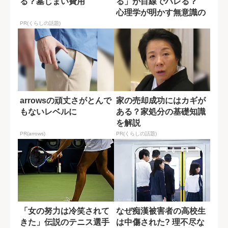
る？墓じまい費用
る」が目線でバレる？
心理学が明かす無意識の
サイン
PR(くらしの話題)
arrowsの頑丈さがとんで
家の売却成功にはカギが
もないレベルに
ある？家処分の基礎知識
を解説
PR(arrows)
PR(くらしの話題)
「女の努力は冷笑されて
なぜ痴漢被害者の高校生
きた」伝説のテニス選手
は中傷された? 理不尽な