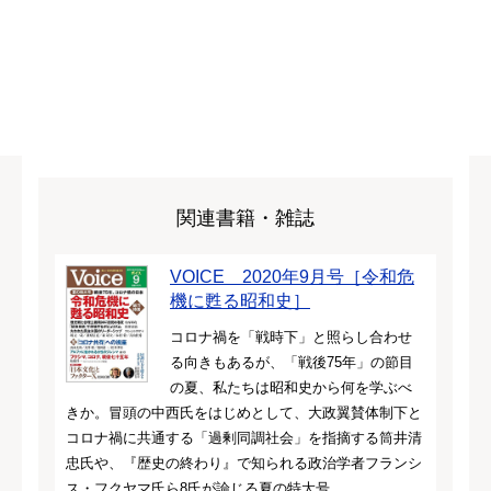
関連書籍・雑誌
VOICE 2020年9月号［令和危
機に甦る昭和史］
コロナ禍を「戦時下」と照らし合わせ
る向きもあるが、「戦後75年」の節目
の夏、私たちは昭和史から何を学ぶべ
きか。冒頭の中西氏をはじめとして、大政翼賛体制下と
コロナ禍に共通する「過剰同調社会」を指摘する筒井清
忠氏や、『歴史の終わり』で知られる政治学者フランシ
ス・フクヤマ氏ら8氏が論じる夏の特大号。