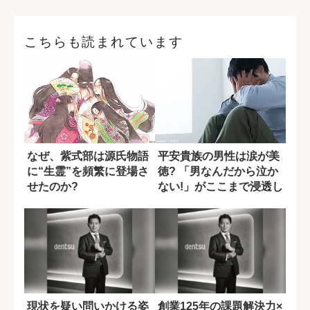
こちらも読まれています
なぜ、紫式部は源氏物語
平安貴族の男性は涙が美
に“生霊”を頻繁に登場さ
徳? 「男なんだから泣か
せたのか?
ない!」がここまで浸透し
た背景
現状を疑い問いかける姿
創業125年の課題解決力×