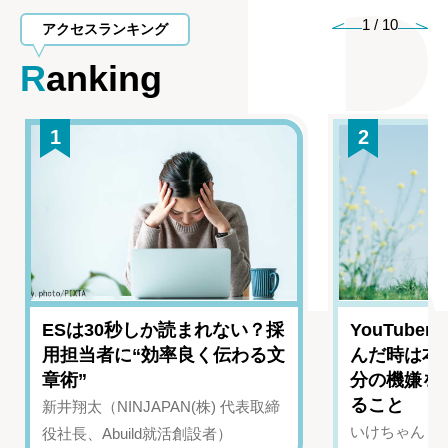
1
/
10
アクセスランキング
Ranking
1
2
ESは30秒しか読まれない？採
YouTub
用担当者に“効率良く伝わる文
んだ時は本
章術”
分の機嫌を
ること
新井翔太（NINJAPAN(株) 代表取締
いけちゃん（Yo
役社長、Abuild就活創設者）