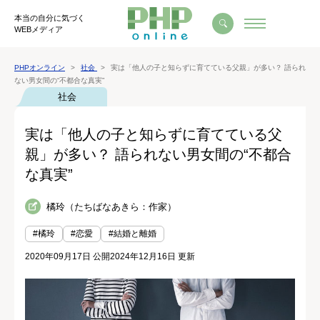
本当の自分に気づく
WEBメディア
PHPオンライン
社会
実は「他人の子と知らずに育てている父親」が多い？ 語られ
ない男女間の“不都合な真実”
社会
実は「他人の子と知らずに育てている父
親」が多い？ 語られない男女間の“不都合
な真実”
橘玲（たちばなあきら：作家）
#橘玲
#恋愛
#結婚と離婚
2020年09月17日 公開
2024年12月16日 更新