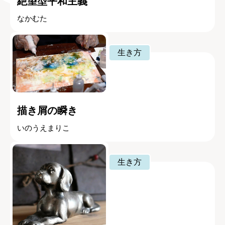
絶望型平和主義
なかむた
生き方
描き屑の瞬き
いのうえまりこ
生き方