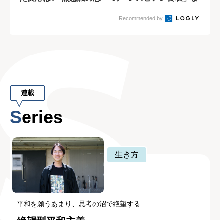
い込み”を学...
での苦悩
Recommended by
連載
Series
生き方
平和を願うあまり、思考の沼で絶望する