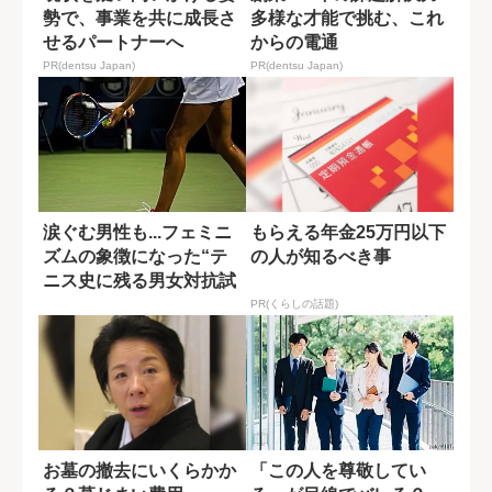
勢で、事業を共に成長さ
多様な才能で挑む、これ
せるパートナーへ
からの電通
PR(dentsu Japan)
PR(dentsu Japan)
涙ぐむ男性も...フェミニ
もらえる年金25万円以下
ズムの象徴になった“テ
の人が知るべき事
ニス史に残る男女対抗試
合”
PR(くらしの話題)
お墓の撤去にいくらかか
「この人を尊敬してい