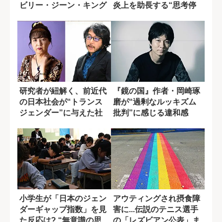
ビリー・ジーン・キング
炎上を助長する“思考停
が示した性の平...
止した人たち...
研究者が紐解く、前近代
『鏡の国』作者・岡崎琢
の日本社会が“トランス
磨が“過剰なルッキズム
ジェンダー”に与えた社
批判”に感じる違和感
会的役割
小学生が「日本のジェン
アウティングされ摂食障
ダーギャップ指数」を見
害に...伝説のテニス選手
た反応は? “無意識の思
の「レズビアン公表」ま