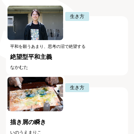
生き方
平和を願うあまり、思考の沼で絶望する
絶望型平和主義
なかむた
生き方
描き屑の瞬き
いのうえまりこ