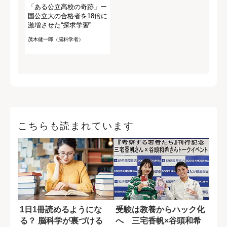
「ある公立高校の奇跡」ー
国公立大の合格者を18倍に
激増させた“探求学習”
茂木健一郎（脳科学者）
こちらも読まれています
1日1冊読めるようにな
受験は教養からハック化
る？ 脳科学が裏づける
へ 三宅香帆×谷頭和希