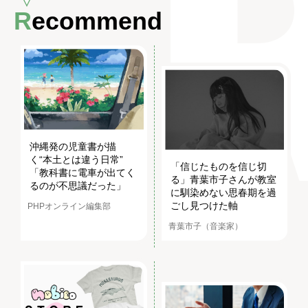
Recommend
沖縄発の児童書が描
く“本土とは違う日常”
「信じたものを信じ切
「教科書に電車が出てく
る」青葉市子さんが教室
るのが不思議だった」
に馴染めない思春期を過
ごし見つけた軸
PHPオンライン編集部
青葉市子（音楽家）