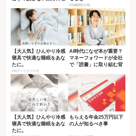
由
PR(國學院大學)
【大人気】ひんやり冷感
AI時代になぜ本が重要？
寝具で快適な睡眠をあな
マネーフォワードが全社
たに。
で「読書」に取り組む背
景
PR(アイリスプラザ)
【大人気】ひんやり冷感
もらえる年金25万円以下
寝具で快適な睡眠をあな
の人が知るべき事
たに。