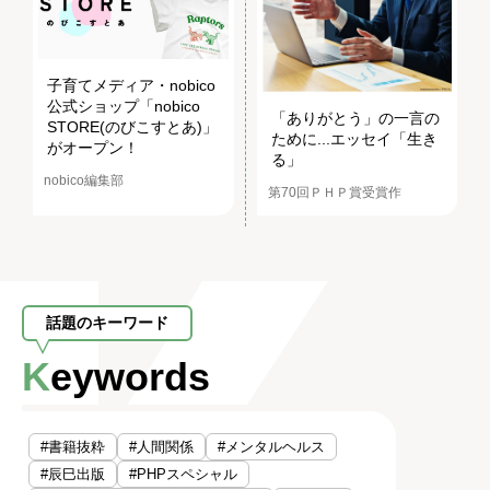
子育てメディア・nobico
公式ショップ「nobico
「ありがとう」の一言の
STORE(のびこすとあ)」
ために...エッセイ「生き
がオープン！
る」
nobico編集部
第70回ＰＨＰ賞受賞作
話題のキーワード
Keywords
#書籍抜粋
#人間関係
#メンタルヘルス
#辰巳出版
#PHPスペシャル