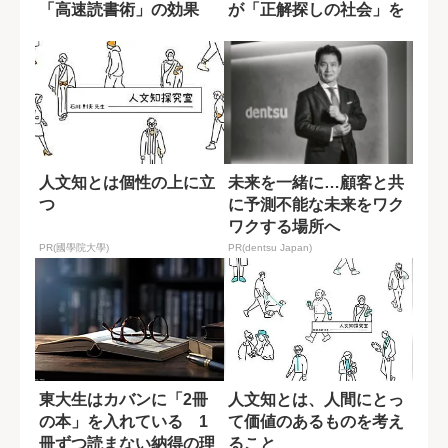
「高速読書術」の効果
が「正解探しの社会」を
語る
人文知とは個性の上に立
未来を一緒に…顧客と共
つ
に予測不能な未来をワク
ワクする場所へ
PR(國學院大學)
PR(dentsu Japan)
東大生はカバンに「2冊
人文知とは、人間にとっ
の本」を入れている 1
て価値のあるものを考え
冊ずつ読まない納得の理
ること