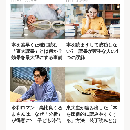
PR(アイリスプラザ)
PR(くらしの話題)
本を素早く正確に読む
本を読まずして成功しな
「東大読書」とは何か？
い? 読書が苦手な人の4
効果を最大限にする事前
つの誤解
準備
令和ロマン・高比良くる
東大生が編み出した「本
まさんは、なぜ「分析」
を圧倒的に読みやすくす
が得意に? 子ども時代
る」方法 装丁読みとは
に受けた影響
何か？