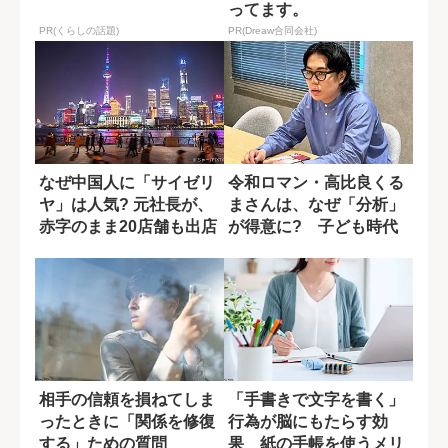
ってます。
PR(くらしの話題)
PR(Dreaw合同会社)
なぜ中国人に「サイゼリ
令和ロマン・高比良くる
ヤ」は人気? 元社長が、
まさんは、なぜ「分析」
赤字のまま20店舗も出店
が得意に? 子ども時代
したワケ
に受けた影響
相手の信頼を損ねてしま
「手書きで文字を書く」
ったときに「関係を修復
行為が脳にもたらす効
する」ための質問
果 紙の手帳を使うメリ