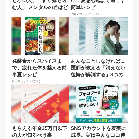
しない人」「すぐ落ち込
い！夏を心地よく過ごす
む人」 メンタルの差はど
簡単レシピ
う生まれるの...
PR(マガジンハウス)
発酵食からスパイスま
あんなことしなければ...
で、疲れた体を整える簡
医師が教える「消えない
単夏レシピ
後悔が解消する」3つの
質問
PR(マガジンハウス)
もらえる年金25万円以下
SNSアカウントを着実に
の人が知るべき事
成長。実はみんなココ使