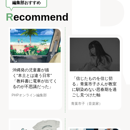
編集部おすすめ
Recommend
沖縄発の児童書が描
く“本土とは違う日常”
「信じたものを信じ切
「教科書に電車が出てく
る」青葉市子さんが教室
るのが不思議だった」
に馴染めない思春期を過
ごし見つけた軸
PHPオンライン編集部
青葉市子（音楽家）