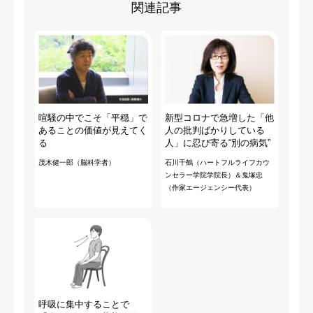
関連記事
喧騒の中でこそ「平穏」で
新型コロナで急増した「他
あることの価値が見えてく
人の批判ばかりしている
る
人」に忍び寄る“別の病気”
茂木健一郎（脳科学者）
石川千鶴（ハートフルライフカウ
ンセラー学院学院長）＆鬼塚忠
（作家エージェンシー代表）
呼吸に集中することで