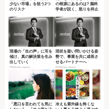
少ない市場」を狙う2つ
の根源にあるのは? 脳科
のリスク
学者が説く、怒りを抑止
する方法
現場の「生の声」に耳を
現状を疑い問いかける姿
傾け、真の解決策を生み
勢で、事業を共に成長さ
出していく
せるパートナーへ
PR(dentsu Japan)
PR(dentsu Japan)
「悪口を言われても気に
冷えも紫外線も怖くな