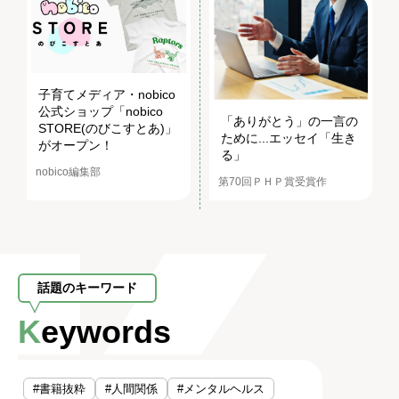
子育てメディア・nobico
公式ショップ「nobico
「ありがとう」の一言の
STORE(のびこすとあ)」
ために...エッセイ「生き
がオープン！
る」
nobico編集部
第70回ＰＨＰ賞受賞作
話題のキーワード
Keywords
#書籍抜粋
#人間関係
#メンタルヘルス