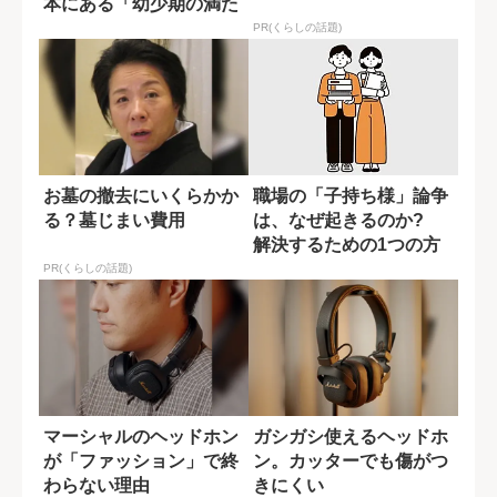
本にある「幼少期の満た
されない願い...
PR(くらしの話題)
お墓の撤去にいくらかか
職場の「子持ち様」論争
る？墓じまい費用
は、なぜ起きるのか?
解決するための1つの方
法
PR(くらしの話題)
マーシャルのヘッドホン
ガシガシ使えるヘッドホ
が「ファッション」で終
ン。カッターでも傷がつ
わらない理由
きにくい