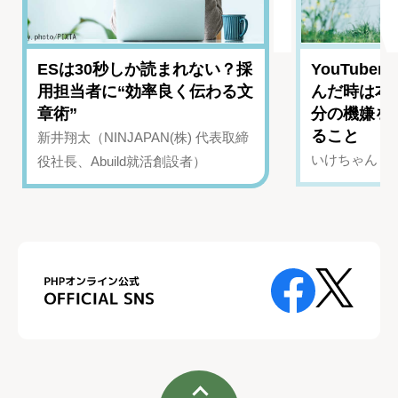
ESは30秒しか読まれない？採
YouTub
用担当者に“効率良く伝わる文
んだ時は本
章術”
分の機嫌を
ること
新井翔太（NINJAPAN(株) 代表取締
いけちゃん（Yo
役社長、Abuild就活創設者）