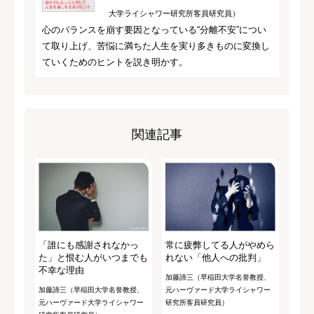
大学ライシャワー研究所客員研究員）
心のバランスを崩す要因となっている“分離不安”につい
て取り上げ、苦悩に満ちた人生を実り多きものに変換し
ていくためのヒントを説き明かす。
関連記事
「誰にも感謝されなかっ
常に疲弊してる人がやめら
た」と恨む人がいつまでも
れない「他人への批判」
不幸な理由
加藤諦三（早稲田大学名誉教授、
加藤諦三（早稲田大学名誉教授、
元ハーヴァード大学ライシャワー
元ハーヴァード大学ライシャワー
研究所客員研究員）