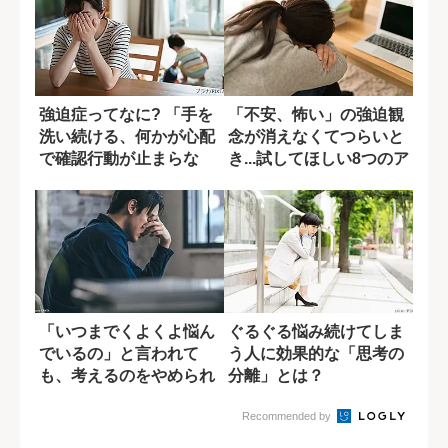
強迫症ってなに? 「手を
「不安、怖い」の強迫観
洗い続ける、何かが心配
念が消えなくてつらいと
で確認行動が止まらな
き...試してほしい8つのア
い」心理の正...
イデア
「いつまでくよくよ悩ん
ぐるぐる悩み続けてしま
でいるの」と言われて
う人に効果的な「思考の
も、考えるのをやめられ
分離」とは？
ない根本原因
Recommended by