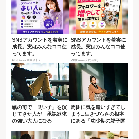
SNSアカウントを着実に
SNSアカウントを着実に
成長。実はみんなココ使
成長。実はみんなココ使
ってます。
ってます。
PR(Dreaw合同会社)
PR(Dreaw合同会社)
親の前で「良い子」を演
周囲に気を遣いすぎてし
じてきた人が、承認欲求
まう...生きづらさの根本
の強い大人になる
にある「幼少期の親子関
係」