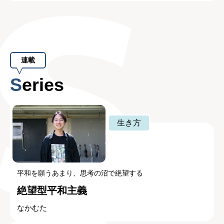
連載
Series
生き方
平和を願うあまり、思考の沼で絶望する
絶望型平和主義
なかむた