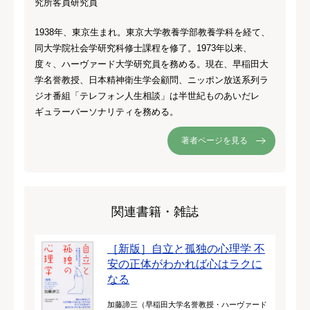
究所客員研究員
1938年、東京生まれ。東京大学教養学部教養学科を経て、
同大学院社会学研究科修士課程を修了。1973年以来、
度々、ハーヴァード大学研究員を務める。現在、早稲田大
学名誉教授、日本精神衛生学会顧問、ニッポン放送系列ラ
ジオ番組「テレフォン人生相談」は半世紀ものあいだレ
ギュラーパーソナリティを務める。
著者ページを見る
関連書籍・雑誌
［新版］自立と孤独の心理学 不
安の正体がわかれば心はラクに
なる
加藤諦三（早稲田大学名誉教授・ハーヴァード