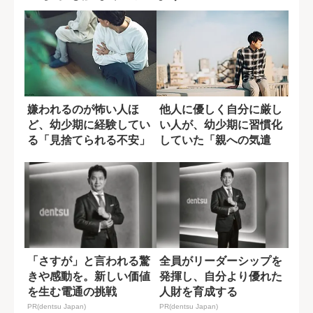
嫌われるのが怖い人ほ
他人に優しく自分に厳し
ど、幼少期に経験してい
い人が、幼少期に習慣化
る「見捨てられる不安」
していた「親への気遣
い」
「さすが」と言われる驚
全員がリーダーシップを
きや感動を。新しい価値
発揮し、自分より優れた
を生む電通の挑戦
人財を育成する
PR(dentsu Japan)
PR(dentsu Japan)