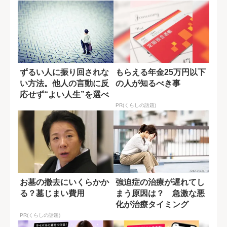
ずるい人に振り回されな
もらえる年金25万円以下
い方法。他人の言動に反
の人が知るべき事
応せず“よい人生”を選べ
PR(くらしの話題)
お墓の撤去にいくらかか
強迫症の治療が遅れてし
る？墓じまい費用
まう原因は？ 急激な悪
化が治療タイミング
PR(くらしの話題)