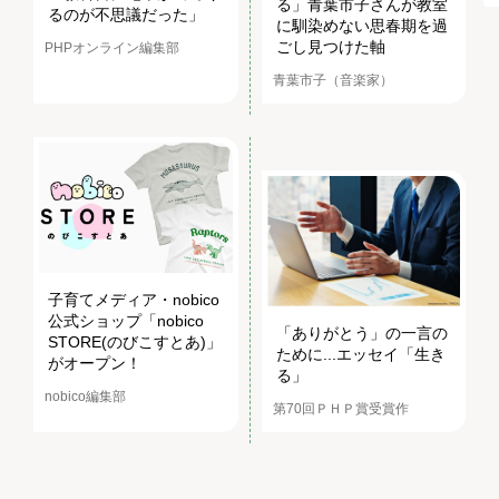
る」青葉市子さんが教室
るのが不思議だった」
に馴染めない思春期を過
ごし見つけた軸
PHPオンライン編集部
青葉市子（音楽家）
子育てメディア・nobico
公式ショップ「nobico
「ありがとう」の一言の
STORE(のびこすとあ)」
ために...エッセイ「生き
がオープン！
る」
nobico編集部
第70回ＰＨＰ賞受賞作