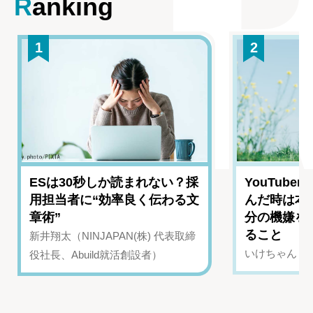
Ranking
1
2
ESは30秒しか読まれない？採
YouTub
用担当者に“効率良く伝わる文
んだ時は本
章術”
分の機嫌を
ること
新井翔太（NINJAPAN(株) 代表取締
いけちゃん（Yo
役社長、Abuild就活創設者）