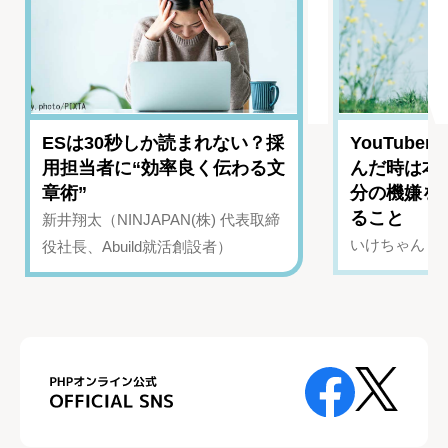
ESは30秒しか読まれない？採
YouTub
用担当者に“効率良く伝わる文
んだ時は本
章術”
分の機嫌を
ること
新井翔太（NINJAPAN(株) 代表取締
いけちゃん（Yo
役社長、Abuild就活創設者）