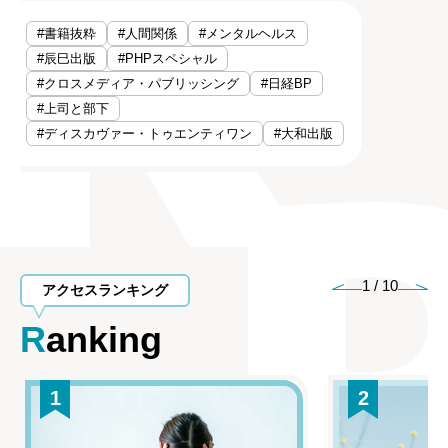
#書籍抜粋
#人間関係
#メンタルヘルス
#辰巳出版
#PHPスペシャル
#クロスメディア・パブリッシング
#日経BP
#上司と部下
#ディスカヴァー・トゥエンティワン
#大和出版
1
/
10
アクセスランキング
Ranking
1
2