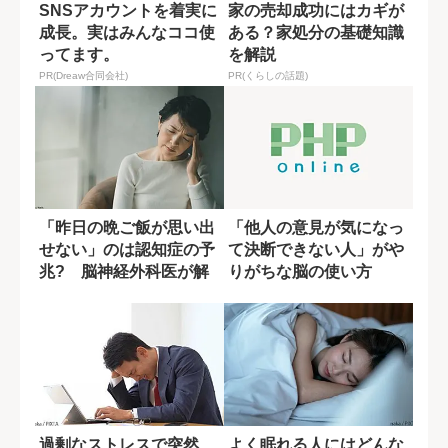
SNSアカウントを着実に
家の売却成功にはカギが
成長。実はみんなココ使
ある？家処分の基礎知識
ってます。
を解説
PR(Dreaw合同会社)
PR(くらしの話題)
「昨日の晩ご飯が思い出
「他人の意見が気になっ
せない」のは認知症の予
て決断できない人」がや
兆? 脳神経外科医が解
りがちな脳の使い方
説
過剰なストレスで突然
よく眠れる人にはどんな