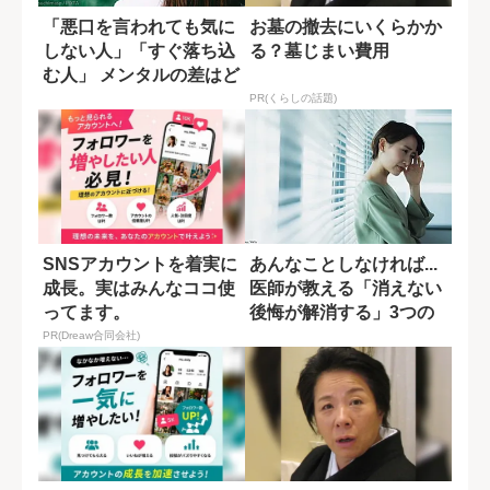
「悪口を言われても気に
お墓の撤去にいくらかか
しない人」「すぐ落ち込
る？墓じまい費用
む人」 メンタルの差はど
う生まれるの...
PR(くらしの話題)
SNSアカウントを着実に
あんなことしなければ...
成長。実はみんなココ使
医師が教える「消えない
ってます。
後悔が解消する」3つの
質問
PR(Dreaw合同会社)