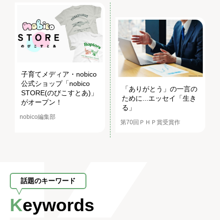
子育てメディア・nobico
公式ショップ「nobico
「ありがとう」の一言の
STORE(のびこすとあ)」
ために...エッセイ「生き
がオープン！
る」
nobico編集部
第70回ＰＨＰ賞受賞作
話題のキーワード
Keywords