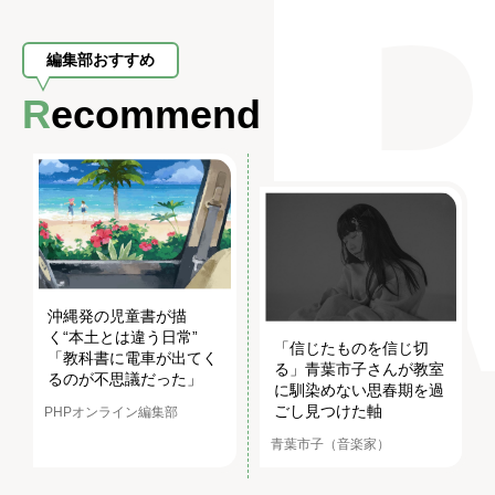
編集部おすすめ
Recommend
沖縄発の児童書が描
く“本土とは違う日常”
「信じたものを信じ切
「教科書に電車が出てく
る」青葉市子さんが教室
るのが不思議だった」
に馴染めない思春期を過
ごし見つけた軸
PHPオンライン編集部
青葉市子（音楽家）