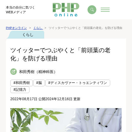
本当の自分に気づく
WEBメディア
PHPオンライン
くらし
ツイッターでつぶやくと「前頭葉の老化」を防げる理由
くらし
ツイッターでつぶやくと「前頭葉の老
化」を防げる理由
和田秀樹（精神科医）
#和田秀樹
#脳
#ディスカヴァー・トゥエンティワン
#記憶力
2022年08月17日 公開
2024年12月16日 更新