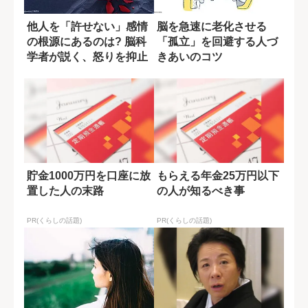
他人を「許せない」感情
脳を急速に老化させる
の根源にあるのは? 脳科
「孤立」を回避する人づ
学者が説く、怒りを抑止
きあいのコツ
する方法
貯金1000万円を口座に放
もらえる年金25万円以下
置した人の末路
の人が知るべき事
PR(くらしの話題)
PR(くらしの話題)