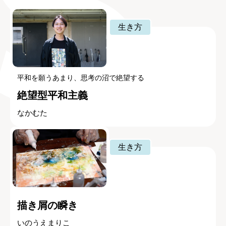
生き方
平和を願うあまり、思考の沼で絶望する
絶望型平和主義
なかむた
生き方
描き屑の瞬き
いのうえまりこ