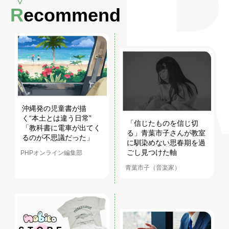
Recommend
沖縄発の児童書が描
く“本土とは違う日常”
「信じたものを信じ切
「教科書に電車が出てく
る」青葉市子さんが教室
るのが不思議だった」
に馴染めない思春期を過
ごし見つけた軸
PHPオンライン編集部
青葉市子（音楽家）