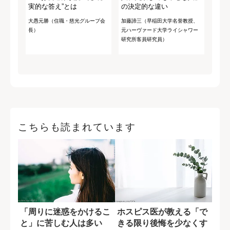
実的な答え”とは
の決定的な違い
大愚元勝（住職・慈光グループ会
加藤諦三（早稲田大学名誉教授、
長）
元ハーヴァード大学ライシャワー
研究所客員研究員）
こちらも読まれています
「周りに迷惑をかけるこ
ホスピス医が教える「で
と」に苦しむ人は多い
きる限り後悔を少なくす