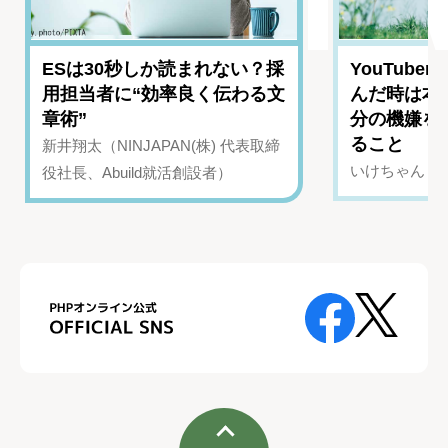
ESは30秒しか読まれない？採
YouTub
用担当者に“効率良く伝わる文
んだ時は本
章術”
分の機嫌を
ること
新井翔太（NINJAPAN(株) 代表取締
いけちゃん（Yo
役社長、Abuild就活創設者）