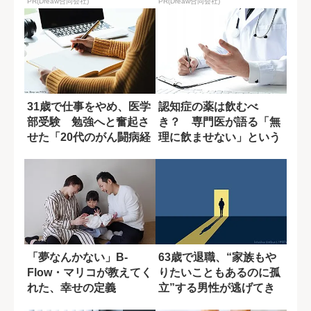
PR(Dreaw合同会社)
PR(Dreaw合同会社)
31歳で仕事をやめ、医学
認知症の薬は飲むべ
部受験 勉強へと奮起さ
き？ 専門医が語る「無
せた「20代のがん闘病経
理に飲ませない」という
験」
選択肢
「夢なんかない」B-
63歳で退職、“家族もや
Flow・マリコが教えてく
りたいこともあるのに孤
れた、幸せの定義
立”する男性が逃げてき
たこととは?