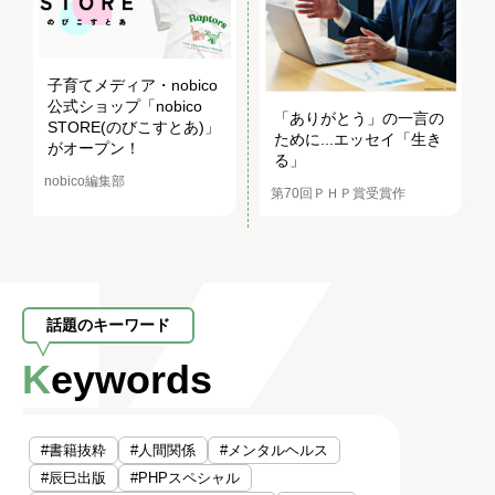
子育てメディア・nobico
公式ショップ「nobico
「ありがとう」の一言の
STORE(のびこすとあ)」
ために...エッセイ「生き
がオープン！
る」
nobico編集部
第70回ＰＨＰ賞受賞作
話題のキーワード
Keywords
#書籍抜粋
#人間関係
#メンタルヘルス
#辰巳出版
#PHPスペシャル