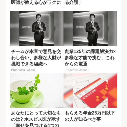
医師が教える心がラクに
る介護」
なる一つの方法
チームが本音で意見を交
創業125年の課題解決力×
わし合い、多様な人財が
多様な才能で挑む、これ
挑戦できる組織へ
からの電通
PR(dentsu Japan)
PR(dentsu Japan)
あなたにとって大切なも
もらえる年金25万円以下
のは? ホスピス医が示す
の人が知るべき事
「幸せを見つける4つの