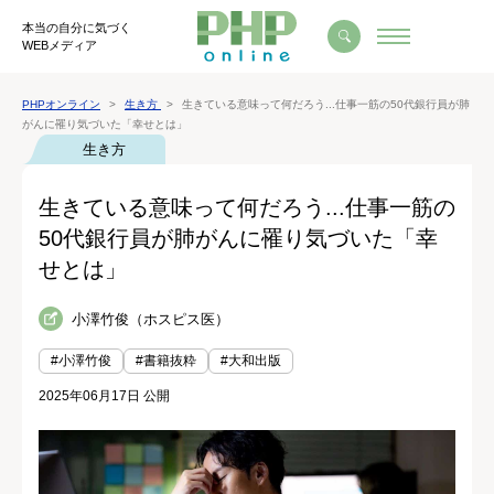
本当の自分に気づく
WEBメディア
PHPオンライン
生き方
生きている意味って何だろう...仕事一筋の50代銀行員が肺
がんに罹り気づいた「幸せとは」
生き方
生きている意味って何だろう...仕事一筋の
50代銀行員が肺がんに罹り気づいた「幸
せとは」
小澤竹俊（ホスピス医）
#小澤竹俊
#書籍抜粋
#大和出版
2025年06月17日 公開