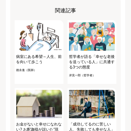
関連記事
病室にある希望～人生、前
哲学者が語る「幸せな老後
を向いて歩こう
を送っている人」に共通す
る3つの態度
徳永進（医師）
岸見一郎（哲学者）
お金がないと幸せになれな
「成功してるのに苦しい
い? お釈迦様が説いた“現
人、失敗しても幸せな人」