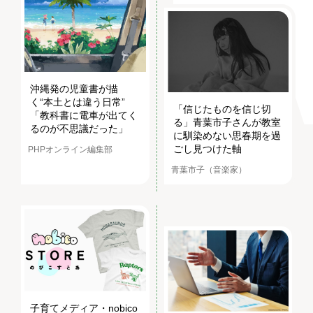
沖縄発の児童書が描
く“本土とは違う日常”
「信じたものを信じ切
「教科書に電車が出てく
る」青葉市子さんが教室
るのが不思議だった」
に馴染めない思春期を過
ごし見つけた軸
PHPオンライン編集部
青葉市子（音楽家）
子育てメディア・nobico