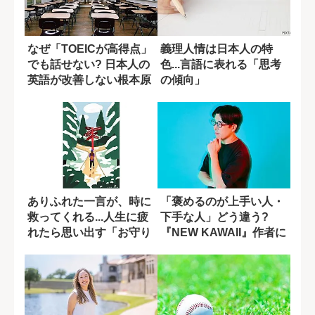
なぜ「TOEICが高得点」
義理人情は日本人の特
でも話せない? 日本人の
色...言語に表れる「思考
英語が改善しない根本原
の傾向」
因
ありふれた一言が、時に
「褒めるのが上手い人・
救ってくれる...人生に疲
下手な人」どう違う?
れたら思い出す「お守り
『NEW KAWAII』作者に
のような言...
聞いた...