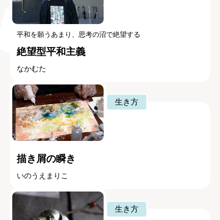
平和を願うあまり、思考の沼で絶望する
絶望型平和主義
なかむた
生き方
描き屑の瞬き
いのうえまりこ
生き方