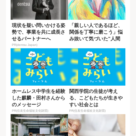
現状を疑い問いかける姿
「親しい人であるほど、
勢で、事業を共に成長さ
関係を丁寧に磨こう」悩
せるパートナーへ
み抜いて気づいた“人間
関係で大切なこ...
PR(dentsu Japan)
ホームレス中学生を経験
関西学院の生徒が考え
した麒麟・田村さんから
る、こどもたちが生きや
のメッセージ
すい社会とは
PR(住友生命福祉文化財団)
PR(住友生命福祉文化財団)