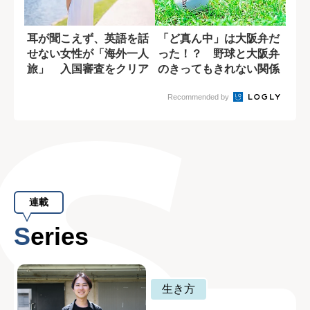
耳が聞こえず、英語を話
「ど真ん中」は大阪弁だ
せない女性が「海外一人
った！？ 野球と大阪弁
旅」 入国審査をクリア
のきってもきれない関係
できた一つの作...
Recommended by
連載
Series
生き方