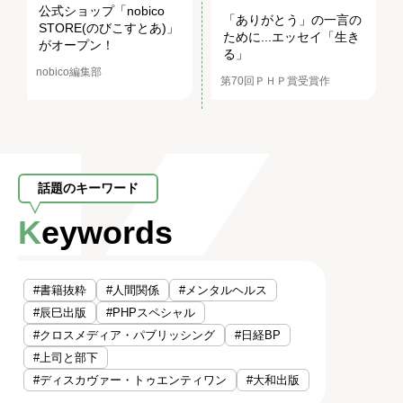
公式ショップ「nobico
「ありがとう」の一言の
STORE(のびこすとあ)」
ために...エッセイ「生き
がオープン！
る」
nobico編集部
第70回ＰＨＰ賞受賞作
話題のキーワード
Keywords
#書籍抜粋
#人間関係
#メンタルヘルス
#辰巳出版
#PHPスペシャル
#クロスメディア・パブリッシング
#日経BP
#上司と部下
#ディスカヴァー・トゥエンティワン
#大和出版