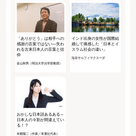
「ありがとう」は相手への
インド出身の女性が国際結
感謝の言葉ではない―失わ
婚して痛感した「日本とイ
れる古来日本人の言葉と信
スラム社会の違い」
仰
塩谷サルフィマクスーダ
金山秋男（明治大学法学部教授）
おかしな日本語あるある～
日本人の９割が間違えてい
る！？
本郷陽二（作家／幸運社代表）