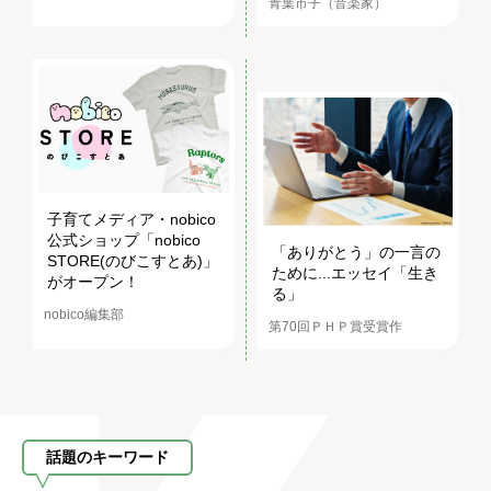
青葉市子（音楽家）
子育てメディア・nobico
公式ショップ「nobico
「ありがとう」の一言の
STORE(のびこすとあ)」
ために...エッセイ「生き
がオープン！
る」
nobico編集部
第70回ＰＨＰ賞受賞作
話題のキーワード