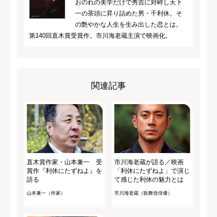
おのれの美学だけで秀吉に対峙し天下
一の茶頭に昇り詰めた男・千利休。そ
の艶やかな人生を生み出した恋とは。
第140回直木賞受賞作。市川海老蔵主演で映画化。
関連記事
直木賞作家・山本兼一 受
市川海老蔵が語る／映画
賞作『利休にたずねよ』を
「利休にたずねよ」で演じ
語る
て感じた利休の魅力とは
山本兼一（作家）
市川海老蔵（歌舞伎俳優）