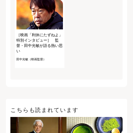
［映画「利休にたずねよ」
特別インタビュー］ 監
督・田中光敏が語る熱い思
い
田中光敏（映画監督）
こちらも読まれています