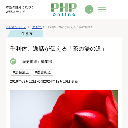
本当の自分に気づく
WEBメディア
PHPオンライン
生き方
千利休、逸話が伝える「茶の湯の道」
生き方
千利休、逸話が伝える「茶の湯の道」
『歴史街道』編集部
#加藤清正
#歴史街道
2019年09月12日 公開
2024年12月16日 更新