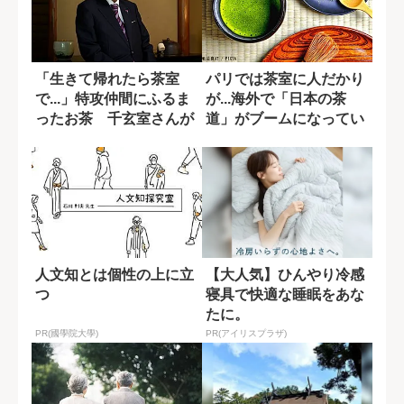
「生きて帰れたら茶室
パリでは茶室に人だかり
で...」特攻仲間にふるま
が...海外で「日本の茶
ったお茶 千玄室さんが
道」がブームになってい
忘れられない...
る理由
人文知とは個性の上に立
【大人気】ひんやり冷感
つ
寝具で快適な睡眠をあな
たに。
PR(國學院大學)
PR(アイリスプラザ)