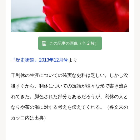
この記事の画像（全 2 枚）
『歴史街道』2013年12月号
より
千利休の生涯についての確実な史料は乏しい。しかし没
後すぐから、利休についての逸話が様々な形で書き残さ
れてきた。脚色された部分もあるだろうが、利休の人と
なりや茶の湯に対する考えを伝えてくれる。（各文末の
カッコ内は出典）