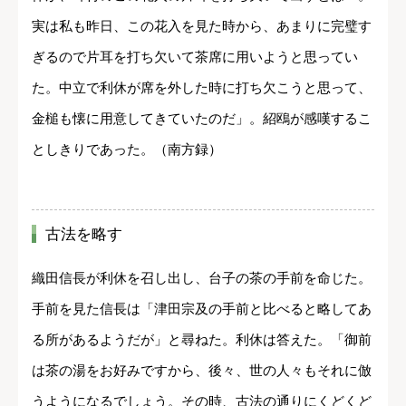
実は私も昨日、この花入を見た時から、あまりに完璧す
ぎるので片耳を打ち欠いて茶席に用いようと思ってい
た。中立で利休が席を外した時に打ち欠こうと思って、
金槌も懐に用意してきていたのだ」。紹鴎が感嘆するこ
としきりであった。（南方録）
古法を略す
織田信長が利休を召し出し、台子の茶の手前を命じた。
手前を見た信長は「津田宗及の手前と比べると略してあ
る所があるようだが」と尋ねた。利休は答えた。「御前
は茶の湯をお好みですから、後々、世の人々もそれに倣
うようになるでしょう。その時、古法の通りにくどくど