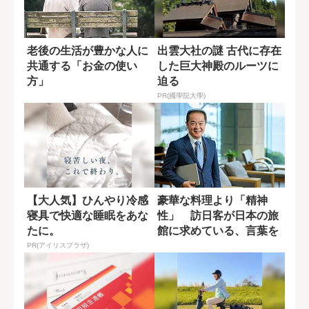
老後の生活が豊かな人に
出雲大社の謎 古代に存在
共通する「お金の使い
した巨大神殿のルーツに
方」
迫る
PR(國學院大學)
【大人気】ひんやり冷感
豪華な料理より「精神
寝具で快適な睡眠をあな
性」 訪日客が日本の旅
たに。
館に求めている、言葉を
超えた“一期一会...
PR(アイリスプラザ)