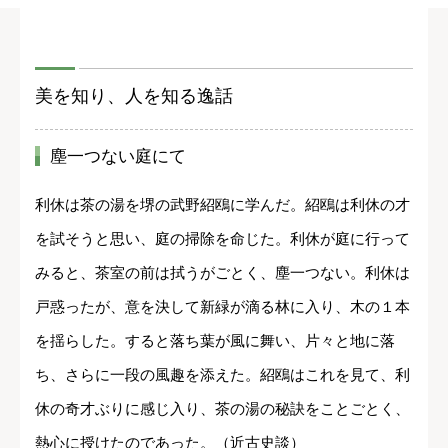
美を知り、人を知る逸話
塵一つない庭にて
利休は茶の湯を堺の武野紹鴎に学んだ。紹鴎は利休の才
を試そうと思い、庭の掃除を命じた。利休が庭に行って
みると、茶室の前は拭うがごとく、塵一つない。利休は
戸惑ったが、意を決して新緑が滴る林に入り、木の１本
を揺らした。すると落ち葉が風に舞い、片々と地に落
ち、さらに一段の風趣を添えた。紹鴎はこれを見て、利
休の奇才ぶりに感じ入り、茶の湯の秘訣をことごとく、
熱心に授けたのであった。（近古史談）