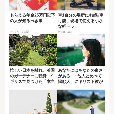
もらえる年金25万円以下
車1台分の場所に4台駐車
の人が知るべき事
可能。現場で使える小さ
な軽トラ
PR(くらしの話題)
PR(BLAZE)
忙しい日本を離れ、英国
あなたにはあなたの良さ
のガーデナーに転身...イ
がある...「他人と比べて
ギリスで見つけた「本当
悩む人」にキリスト教が
の豊かさ」
示す答え