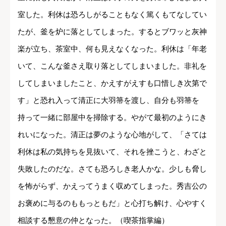
室した。利休は恐ろしがることもなく篤くもてなしてい
たが、釜を炉に落としてしまった。するとブワッと灰神
楽が立ち、茶室中、何も見えなくなった。利休は「年老
いて、こんな釜さえ取り落としてしまいました。非礼を
してしまいましたこと、かえすがえすも口惜しき次第で
す」と恐れ入って清正に大羽箒を渡し、自分も羽箒を
持って一緒に部屋中を掃除する。やがて最初のようにき
れいになった。清正は夢のような心地がして、「さては
利休は私の気持ちを見抜いて、それを挫こうと、わざと
失敗したのだな。さても恐ろしき老人かな。少しも脅し
を怖がらず、かえってうまく収めてしまった。秀吉公の
お褒めに与るのももっともだ」と心打ち解け、心やすく
相談する懇意の仲となった。（喫茶指掌編）