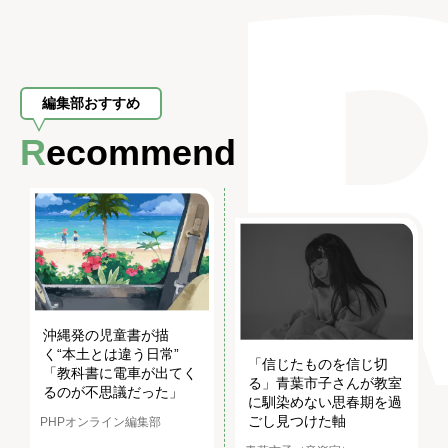
編集部おすすめ
Recommend
沖縄発の児童書が描
く“本土とは違う日常”
「信じたものを信じ切
「教科書に電車が出てく
る」青葉市子さんが教室
るのが不思議だった」
に馴染めない思春期を過
ごし見つけた軸
PHPオンライン編集部