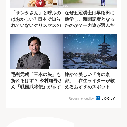
「サンタさん」と呼ぶの
なぜ五冠棋士は早稲田に
はおかしい? 日本で知ら
進学し、新聞記者となっ
れていないクリスマスの
たのか？一力遼が選んだ
逸話
二刀流という生...
毛利元就「三本の矢」も
静かで美しい「冬の京
折れるはず？ 今村翔吾さ
都」 在住ライターが教
ん『戦国武将伝』が示す
えるおすすめスポット
新解釈
Recommended by