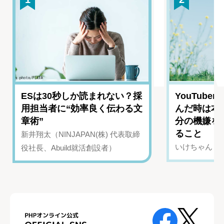
ESは30秒しか読まれない？採
YouTub
用担当者に“効率良く伝わる文
んだ時は本
章術”
分の機嫌を
ること
新井翔太（NINJAPAN(株) 代表取締
いけちゃん（Yo
役社長、Abuild就活創設者）