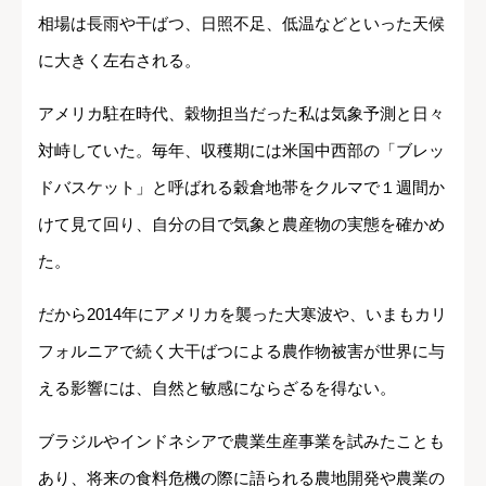
相場は長雨や干ばつ、日照不足、低温などといった天候
に大きく左右される。
アメリカ駐在時代、穀物担当だった私は気象予測と日々
対峙していた。毎年、収穫期には米国中西部の「ブレッ
ドバスケット」と呼ばれる穀倉地帯をクルマで１週間か
けて見て回り、自分の目で気象と農産物の実態を確かめ
た。
だから2014年にアメリカを襲った大寒波や、いまもカリ
フォルニアで続く大干ばつによる農作物被害が世界に与
える影響には、自然と敏感にならざるを得ない。
ブラジルやインドネシアで農業生産事業を試みたことも
あり、将来の食料危機の際に語られる農地開発や農業の