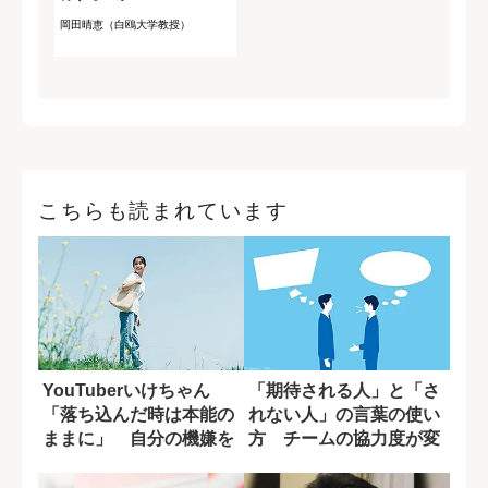
岡田晴恵（白鴎大学教授）
こちらも読まれています
YouTuberいけちゃん
「期待される人」と「さ
「落ち込んだ時は本能の
れない人」の言葉の使い
ままに」 自分の機嫌を
方 チームの協力度が変
取るために...
わる一言の差