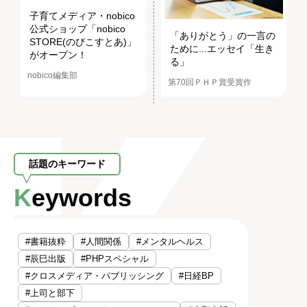
子育てメディア・nobico
公式ショップ「nobico
「ありがとう」の一言の
STORE(のびこすとあ)」
ために...エッセイ「生き
がオープン！
る」
nobico編集部
第70回ＰＨＰ賞受賞作
話題のキーワード
Keywords
#書籍抜粋
#人間関係
#メンタルヘルス
#辰巳出版
#PHPスペシャル
#クロスメディア・パブリッシング
#日経BP
#上司と部下