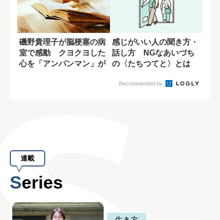
磯野貴理子が脳梗塞の病
感じがいい人の聞き方・
室で感動 クヨクヨした
話し方 NGなあいづち
心を「アンパンマン」が
の〈たちつてと〉とは
変えてくれた
Recommended by
連載
Series
生き方