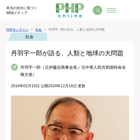
本当の自分に気づく
WEBメディア
PHPオンライン
社会
丹羽宇一郎が語る、人類と地球の大問題
社会
丹羽宇一郎が語る、人類と地球の大問題
丹羽宇一郎（元伊藤忠商事会長／元中華人民共和国特命全
権大使）
2016年02月10日 公開
2024年12月16日 更新