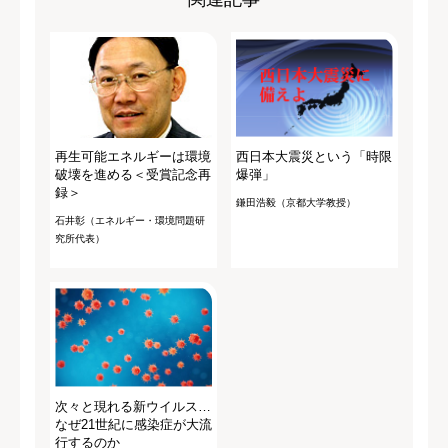
再生可能エネルギーは環境
西日本大震災という「時限
破壊を進める＜受賞記念再
爆弾」
録＞
鎌田浩毅（京都大学教授）
石井彰（エネルギー・環境問題研
究所代表）
次々と現れる新ウイルス…
なぜ21世紀に感染症が大流
行するのか