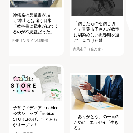
沖縄発の児童書が描
く“本土とは違う日常”
「信じたものを信じ切
「教科書に電車が出てく
る」青葉市子さんが教室
るのが不思議だった」
に馴染めない思春期を過
ごし見つけた軸
PHPオンライン編集部
青葉市子（音楽家）
子育てメディア・nobico
公式ショップ「nobico
「ありがとう」の一言の
STORE(のびこすとあ)」
ために...エッセイ「生き
がオープン！
る」