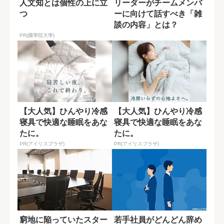
人文知とは個性の上に立
リーダーがチームメンバ
つ
ーに向けて話すべき「雑
談の内容」とは？
PR(國學院大學)
【大人気】ひんやり冷感
【大人気】ひんやり冷感
寝具で快適な睡眠をあな
寝具で快適な睡眠をあな
たに。
たに。
PR(アイリスプラザ)
PR(アイリスプラザ)
窮地に陥っていたスター
若手社員がどんどん辞め