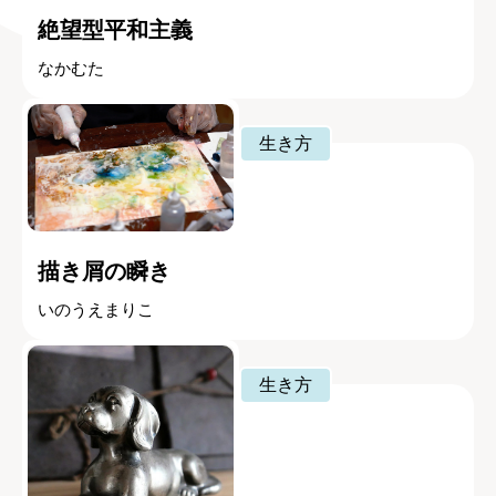
絶望型平和主義
なかむた
生き方
描き屑の瞬き
いのうえまりこ
生き方