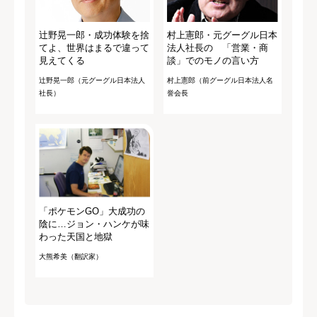
辻野晃一郎・成功体験を捨
村上憲郎・元グーグル日本
てよ、世界はまるで違って
法人社長の 「営業・商
見えてくる
談」でのモノの言い方
辻野晃一郎（元グーグル日本法人
村上憲郎（前グーグル日本法人名
社長）
誉会長
「ポケモンGO」大成功の
陰に…ジョン・ハンケが味
わった天国と地獄
大熊希美（翻訳家）