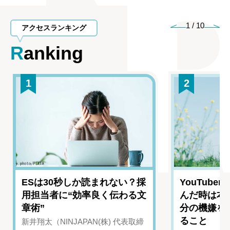
1
/
10
アクセスランキング
Ranking
1
2
ESは30秒しか読まれない？採
YouTub
用担当者に“効率良く伝わる文
んだ時は本
章術”
分の機嫌を
ること
新井翔太（NINJAPAN(株) 代表取締