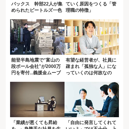
バックス 幹部22人が集
ていく原因をつくる「管
められたビートルズ一色
理職の特徴」
の部屋の意味
能登半島地震で“富山の
有望な経営者が、社員に
段ボール会社”が2000万
疎まれ「孤独な人」にな
円を寄付...義援金ムーブ
っていくのは何故なの
メント...
か?
「業績が悪くても昇給
「自由に発言してくれて
を...」身勝手な社員を生
いいよ」では不十分…上