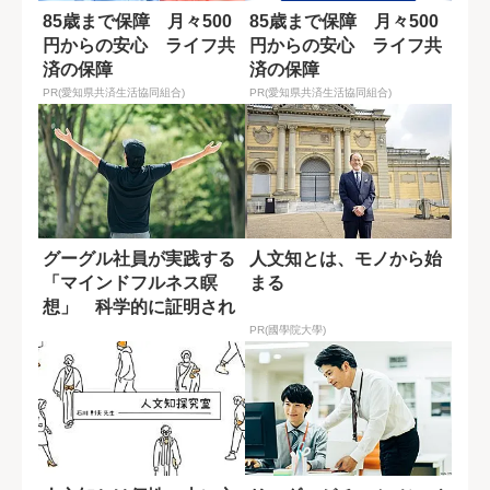
85歳まで保障 月々500
85歳まで保障 月々500
円からの安心 ライフ共
円からの安心 ライフ共
済の保障
済の保障
PR(愛知県共済生活協同組合)
PR(愛知県共済生活協同組合)
グーグル社員が実践する
人文知とは、モノから始
「マインドフルネス瞑
まる
想」 科学的に証明され
た効果
PR(國學院大學)