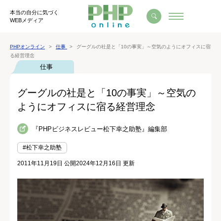
本当の自分に気づく
WEBメディア
PHPオンライン
仕事
グーグルの社是と「10の事実」～空気のようにオフィスに宿
る経営理念
仕事
グーグルの社是と「10の事実」～空気の
ようにオフィスに宿る経営理念
『PHPビジネスレビュー松下幸之助塾』編集部
#松下幸之助塾
2011年11月19日 公開
2024年12月16日 更新