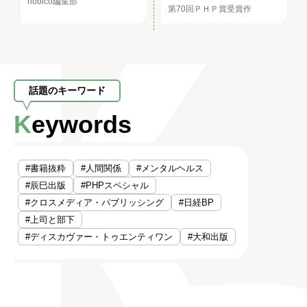
nobico編集部
第70回ＰＨＰ賞受賞作
話題のキーワード
Keywords
#書籍抜粋
#人間関係
#メンタルヘルス
#辰巳出版
#PHPスペシャル
#クロスメディア・パブリッシング
#日経BP
#上司と部下
#ディスカヴァー・トゥエンティワン
#大和出版