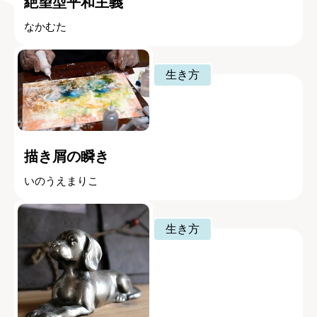
絶望型平和主義
なかむた
生き方
描き屑の瞬き
いのうえまりこ
生き方