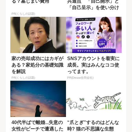
る？墓じまい費用
共通点 「自己開示」と
「自己呈示」を使い分け
る技術
PR(くらしの話題)
家の売却成功にはカギが
SNSアカウントを着実に
ある？家処分の基礎知識
成長。実はみんなココ使
を解説
ってます。
PR(くらしの話題)
PR(Dreaw合同会社)
40代半ばで離婚...失意の
“爪とぎ”するのはどんな
女性がビーチで遭遇した
時? 猫の不思議な生態