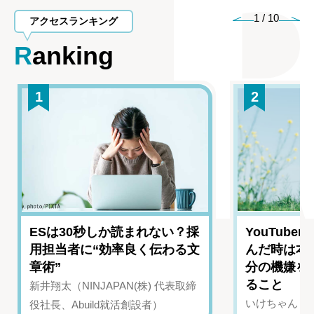
1
/
10
アクセスランキング
Ranking
1
2
ESは30秒しか読まれない？採
YouTub
用担当者に“効率良く伝わる文
んだ時は本
章術”
分の機嫌を
ること
新井翔太（NINJAPAN(株) 代表取締
いけちゃん（Yo
役社長、Abuild就活創設者）