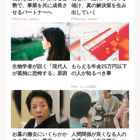
勢で、事業を共に成長さ
傾け、真の解決策を生み
せるパートナーへ
出していく
PR(dentsu Japan)
PR(dentsu Japan)
生物学者が説く「現代人
もらえる年金25万円以下
が孤独に恐怖する」原因
の人が知るべき事
PR(くらしの話題)
お墓の撤去にいくらかか
人間関係が良くなる人の