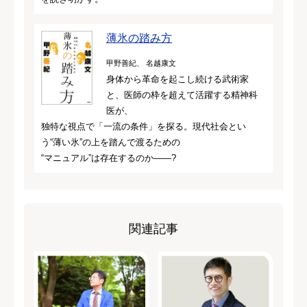
薄氷の踏み方
甲野善紀、 名越康文
身体から革命を起こし続ける武術家
と、医師の枠を超えて活躍する精神科
医が、
独特な視点で「一流の条件」を探る。現代社会とい
う“薄い氷”の上を踏んで渡るための
“マニュアル”は存在するのか――?
関連記事