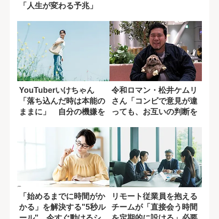
「人生が変わる予兆」
YouTuberいけちゃん
令和ロマン・松井ケムリ
「落ち込んだ時は本能の
さん「コンビで意見が違
ままに」 自分の機嫌を
っても、お互いの判断を
取るために...
信頼している」
「始めるまでに時間がか
リモート従業員を抱える
かる」を解決する"5秒ル
チームが「直接会う時間
ール" 今すぐ動けるシ
を定期的に設ける」必要