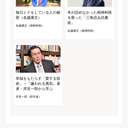
毎日トクをしている人の秘
本が読めなかった精神科医
密（名越康文）
を救った「三角読み読書
術」
名越康文（精神科医）
名越康文（精神科医）
幸福をもたらす「愛する技
術」～『嫌われる勇気』著
者・岸見一郎から学ぶ
岸見一郎（哲学者）