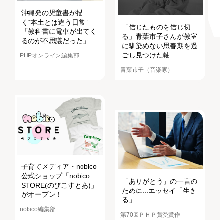
沖縄発の児童書が描
く“本土とは違う日常”
「信じたものを信じ切
「教科書に電車が出てく
る」青葉市子さんが教室
るのが不思議だった」
に馴染めない思春期を過
ごし見つけた軸
PHPオンライン編集部
青葉市子（音楽家）
子育てメディア・nobico
公式ショップ「nobico
「ありがとう」の一言の
STORE(のびこすとあ)」
ために...エッセイ「生き
がオープン！
る」
nobico編集部
第70回ＰＨＰ賞受賞作