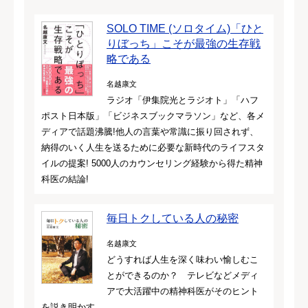
SOLO TIME (ソロタイム)「ひと
りぼっち」こそが最強の生存戦
略である
名越康文
ラジオ「伊集院光とラジオト」「ハフ
ポスト日本版」「ビジネスブックマラソン」など、各メ
ディアで話題沸騰!他人の言葉や常識に振り回されず、
納得のいく人生を送るために必要な新時代のライフスタ
イルの提案! 5000人のカウンセリング経験から得た精神
科医の結論!
毎日トクしている人の秘密
名越康文
どうすれば人生を深く味わい愉しむこ
とができるのか？ テレビなどメディ
アで大活躍中の精神科医がそのヒント
を説き明かす。