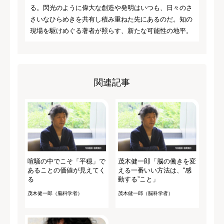
る。閃光のように偉大な創造や発明はいつも、日々のさ
さいなひらめきを共有し積み重ねた先にあるのだ。知の
現場を駆けめぐる著者が照らす、新たな可能性の地平。
関連記事
喧騒の中でこそ「平穏」で
茂木健一郎「脳の働きを変
あることの価値が見えてく
える一番いい方法は、“感
る
動する”こと」
茂木健一郎（脳科学者）
茂木健一郎（脳科学者）