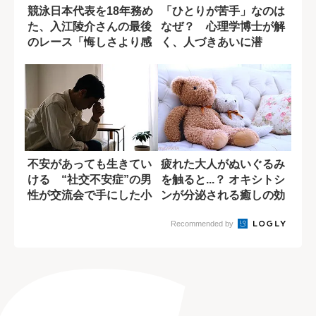
競泳日本代表を18年務め
「ひとりが苦手」なのは
た、入江陵介さんの最後
なぜ？ 心理学博士が解
のレース「悔しさより感
く、人づきあいに潜
じたのは.....
む“無意識の不安”
不安があっても生きてい
疲れた大人がぬいぐるみ
ける “社交不安症”の男
を触ると...？ オキシトシ
性が交流会で手にした小
ンが分泌される癒しの効
さな自信
果
Recommended by