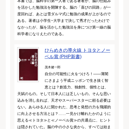
本書では、脳科学の第一人者である著者が、脳の仕組み
を活かした勉強法を開陳する。脳の「喜びの回路」が一
度回れば、あとは雪ダルマ式に勉強の成果が上がるので
ある。著者は小学生~大学まで決して秀才だったわけで
なかったが、脳を活かした勉強法を身につけ第一線の脳
科学者になりえたのである。
ひらめきの導火線 トヨタとノー
ベル賞 (PHP新書)
茂木健一郎
自分の可能性に火をつけろ！――薄闇
にさまよう平成ニッポンで生き抜く智
恵とは？創造力、独創性、個性とは、
天賦のもの。そして日本人には乏しいもの。そんな思い
込みを消し去れば、天才やスーパースターに頼る必要は
ない。あらゆる人に開かれた、思考と発想の力を飛躍的
に向上させる方法とは？……一見かけ離れたかのように
思える≪トヨタ≫と≪ノーベル賞≫の共通点に、ヒント
は隠されていた。脳の中の小さな炎から、すべては始ま