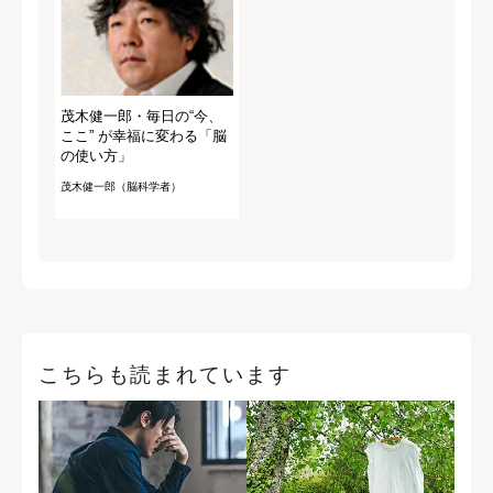
茂木健一郎・毎日の“今、
ここ” が幸福に変わる「脳
の使い方」
茂木健一郎（脳科学者）
こちらも読まれています