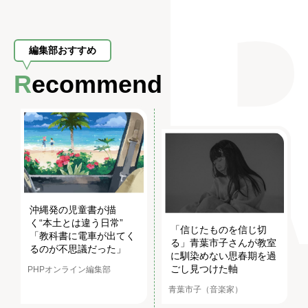
編集部おすすめ
Recommend
沖縄発の児童書が描
く“本土とは違う日常”
「信じたものを信じ切
「教科書に電車が出てく
る」青葉市子さんが教室
るのが不思議だった」
に馴染めない思春期を過
ごし見つけた軸
PHPオンライン編集部
青葉市子（音楽家）