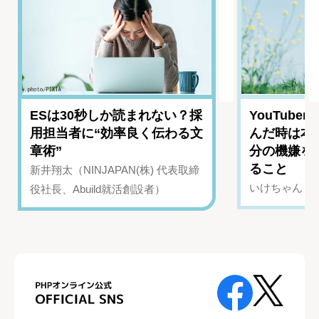
ESは30秒しか読まれない？採
YouTub
用担当者に“効率良く伝わる文
んだ時は本
章術”
分の機嫌を
ること
新井翔太（NINJAPAN(株) 代表取締
いけちゃん（Yo
役社長、Abuild就活創設者）