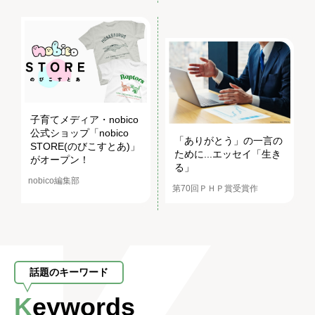
子育てメディア・nobico
公式ショップ「nobico
「ありがとう」の一言の
STORE(のびこすとあ)」
ために...エッセイ「生き
がオープン！
る」
nobico編集部
第70回ＰＨＰ賞受賞作
話題のキーワード
Keywords