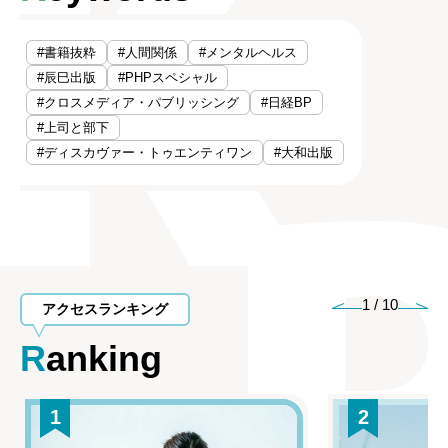
#書籍抜粋
#人間関係
#メンタルヘルス
#辰巳出版
#PHPスペシャル
#クロスメディア・パブリッシング
#日経BP
#上司と部下
#ディスカヴァー・トゥエンティワン
#大和出版
1
/
10
アクセスランキング
Ranking
1
2