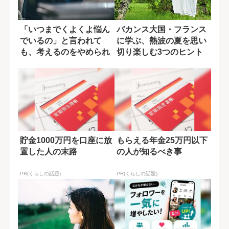
「いつまでくよくよ悩ん
バカンス大国・フランス
でいるの」と言われて
に学ぶ、熱波の夏を思い
も、考えるのをやめられ
切り楽しむ3つのヒント
ない根本原因
貯金1000万円を口座に放
もらえる年金25万円以下
置した人の末路
の人が知るべき事
PR(くらしの話題)
PR(くらしの話題)