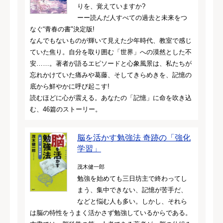
りを、覚えていますか?
ーー読んだ人すべての過去と未来をつ
なぐ“青春の書"決定版!
なんでもないものが輝いて見えた少年時代、教室で感じ
ていた焦り。自分を取り囲む「世界」への漠然とした不
安……。著者が語るエピソードと心象風景は、私たちが
忘れかけていた痛みや葛藤、そしてきらめきを、記憶の
底から鮮やかに呼び起こす!
読むほどに心が震える。あなたの「記憶」に命を吹き込
む、46篇のストーリー。
脳を活かす勉強法 奇跡の「強化
学習」
茂木健一郎
勉強を始めても三日坊主で終わってし
まう、集中できない、記憶が苦手だ、
などと悩む人も多い。しかし、それら
は脳の特性をうまく活かさず勉強しているからである。