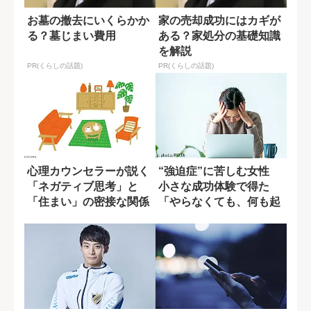
お墓の撤去にいくらかか
家の売却成功にはカギが
る？墓じまい費用
ある？家処分の基礎知識
を解説
PR(くらしの話題)
PR(くらしの話題)
心理カウンセラーが説く
“強迫症”に苦しむ女性
「ネガティブ思考」と
小さな成功体験で得た
「住まい」の密接な関係
「やらなくても、何も起
きなかった」安...