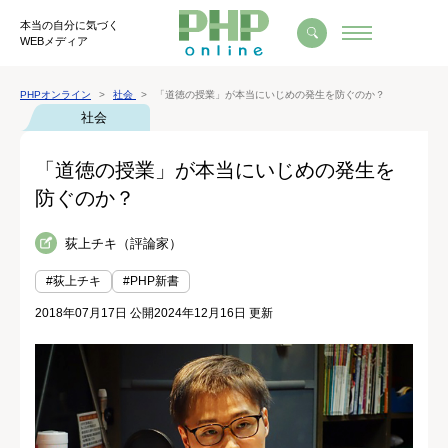
本当の自分に気づく
WEBメディア
PHPオンライン
社会
「道徳の授業」が本当にいじめの発生を防ぐのか？
社会
「道徳の授業」が本当にいじめの発生を
防ぐのか？
荻上チキ（評論家）
#荻上チキ
#PHP新書
2018年07月17日 公開
2024年12月16日 更新