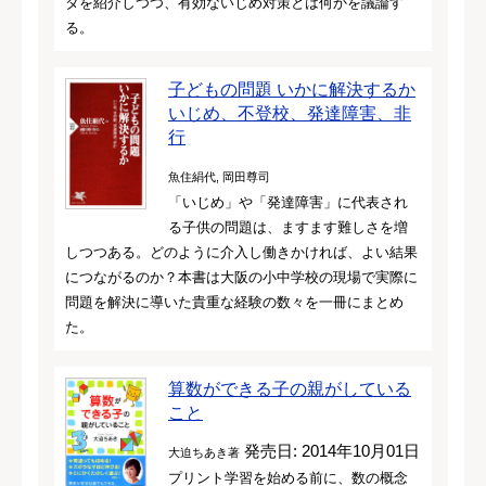
タを紹介しつつ、有効ないじめ対策とは何かを議論す
る。
子どもの問題 いかに解決するか
いじめ、不登校、発達障害、非
行
魚住絹代, 岡田尊司
「いじめ」や「発達障害」に代表され
る子供の問題は、ますます難しさを増
しつつある。どのように介入し働きかければ、よい結果
につながるのか？本書は大阪の小中学校の現場で実際に
問題を解決に導いた貴重な経験の数々を一冊にまとめ
た。
算数ができる子の親がしている
こと
発売日: 2014年10月01日
大迫ちあき著
プリント学習を始める前に、数の概念