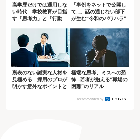
高学歴だけでは通用しな
「事例をネットで公開し
い時代 学校教育が目指
て...」話の通じない部下
す「思考力」と「行動
が生む“令和のパワハラ”
力」の育成
裏表のない誠実な人材を
極端な思考、ミスへの恐
見極める 採用のプロが
怖...若者が抱える“職場の
明かす意外なポイントと
困難”のリアル
は？
Recommended by