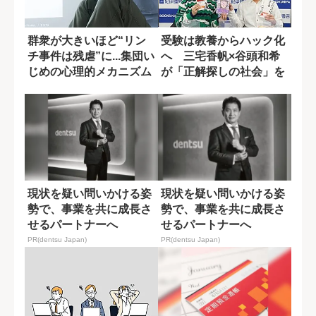
群衆が大きいほど“リン
受験は教養からハック化
チ事件は残虐”に...集団い
へ 三宅香帆×谷頭和希
じめの心理的メカニズム
が「正解探しの社会」を
語る
現状を疑い問いかける姿
現状を疑い問いかける姿
勢で、事業を共に成長さ
勢で、事業を共に成長さ
せるパートナーへ
せるパートナーへ
PR(dentsu Japan)
PR(dentsu Japan)