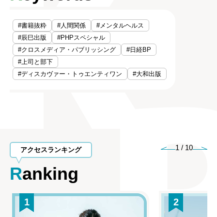
#書籍抜粋
#人間関係
#メンタルヘルス
#辰巳出版
#PHPスペシャル
#クロスメディア・パブリッシング
#日経BP
#上司と部下
#ディスカヴァー・トゥエンティワン
#大和出版
1
/
10
アクセスランキング
Ranking
1
2