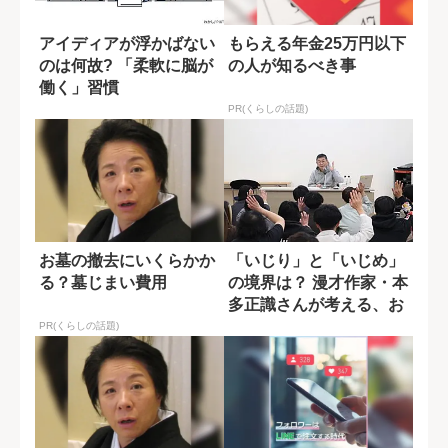
アイディアが浮かばない
もらえる年金25万円以下
のは何故? 「柔軟に脳が
の人が知るべき事
働く」習慣
PR(くらしの話題)
お墓の撤去にいくらかか
「いじり」と「いじめ」
る？墓じまい費用
の境界は？ 漫才作家・本
多正識さんが考える、お
笑いに不要な...
PR(くらしの話題)