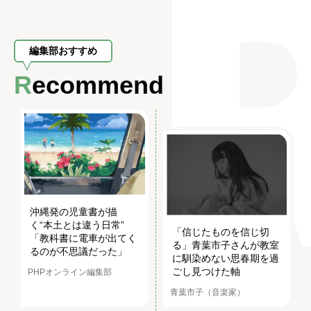
編集部おすすめ
Recommend
沖縄発の児童書が描
く“本土とは違う日常”
「信じたものを信じ切
「教科書に電車が出てく
る」青葉市子さんが教室
るのが不思議だった」
に馴染めない思春期を過
ごし見つけた軸
PHPオンライン編集部
青葉市子（音楽家）