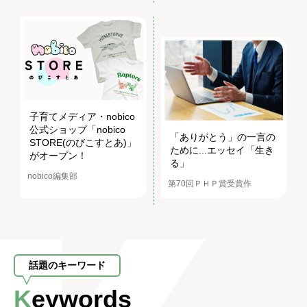
子育てメディア・nobico
公式ショップ「nobico
「ありがとう」の一言の
STORE(のびこすとあ)」
ために...エッセイ「生き
がオープン！
る」
nobico編集部
第70回ＰＨＰ賞受賞作
話題のキーワード
Keywords