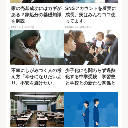
家の売却成功にはカギが
SNSアカウントを着実に
ある？家処分の基礎知識
成長。実はみんなココ使
を解説
ってます。
PR(くらしの話題)
PR(Dreaw合同会社)
不幸にしがみつく人の考
少子化にも関わらず過熱
え方「幸せになりたいよ
化する中学受験 学習塾
り、不安を避けたい」
と学校との新たな関係と
は？