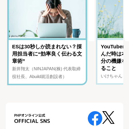
ESは30秒しか読まれない？採
YouTub
用担当者に“効率良く伝わる文
んだ時は本
章術”
分の機嫌を
ること
新井翔太（NINJAPAN(株) 代表取締
いけちゃん（Yo
役社長、Abuild就活創設者）