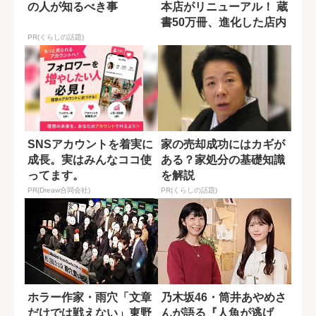
の人が知るべき事
本店がリニューアル！ 蔵
書50万冊、進化した店内
の見どころ...
PR(くらしの話題)
SNSアカウントを着実に
家の売却成功にはカギが
成長。実はみんなココ使
ある？家処分の基礎知識
ってます。
を解説
PR(Dreaw合同会社)
PR(くらしの話題)
ホラー作家・雨穴「文章
乃木坂46・筒井あやめさ
だけでは戦えない」東野
んが語る『人魚が逃げ