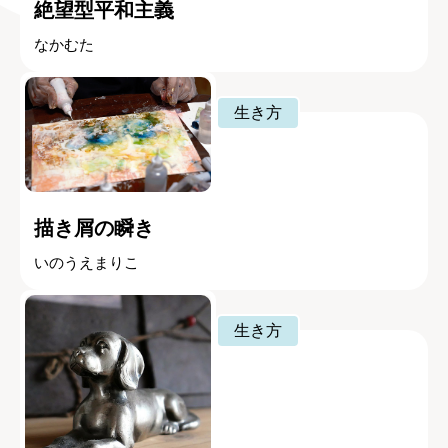
絶望型平和主義
なかむた
生き方
描き屑の瞬き
いのうえまりこ
生き方