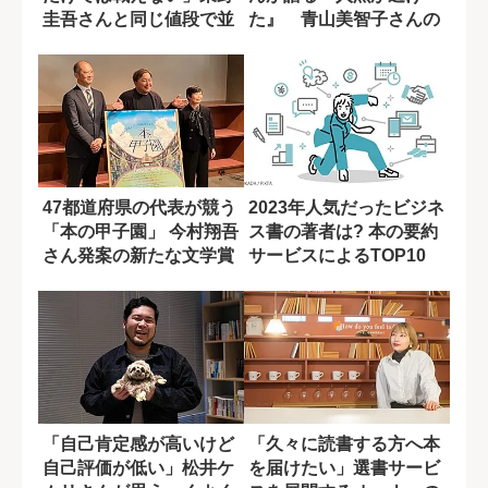
圭吾さんと同じ値段で並
た』 青山美智子さんの
ぶ現実
作品の魅力とは...
47都道府県の代表が競う
2023年人気だったビジネ
「本の甲子園」 今村翔吾
ス書の著者は? 本の要約
さん発案の新たな文学賞
サービスによるTOP10
とは？
「自己肯定感が高いけど
「久々に読書する方へ本
自己評価が低い」松井ケ
を届けたい」選書サービ