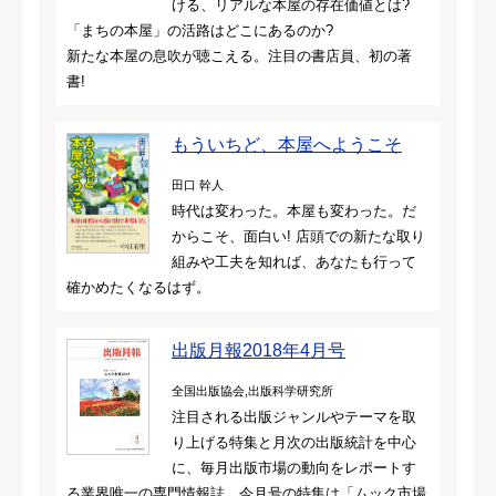
ける、リアルな本屋の存在価値とは?
「まちの本屋」の活路はどこにあるのか?
新たな本屋の息吹が聴こえる。注目の書店員、初の著
書!
もういちど、本屋へようこそ
田口 幹人
時代は変わった。本屋も変わった。だ
からこそ、面白い! 店頭での新たな取り
組みや工夫を知れば、あなたも行って
確かめたくなるはず。
出版月報2018年4月号
全国出版協会,出版科学研究所
注目される出版ジャンルやテーマを取
り上げる特集と月次の出版統計を中心
に、毎月出版市場の動向をレポートす
る業界唯一の専門情報誌。今月号の特集は「ムック市場