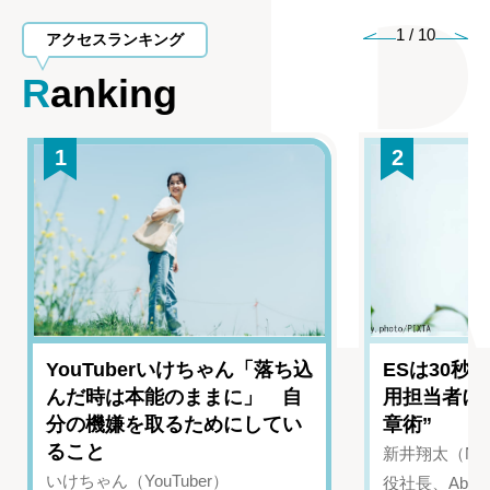
1
/
10
アクセスランキング
Ranking
1
2
YouTuberいけちゃん「落ち込
ESは30秒
んだ時は本能のままに」 自
用担当者に
分の機嫌を取るためにしてい
章術”
ること
新井翔太（NIN
いけちゃん（YouTuber）
役社長、Abui