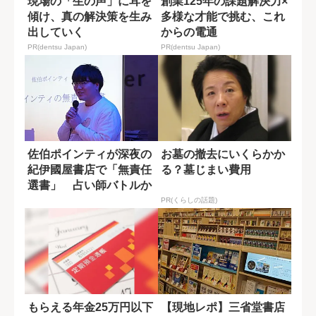
現場の「生の声」に耳を
創業125年の課題解決力×
傾け、真の解決策を生み
多様な才能で挑む、これ
出していく
からの電通
PR(dentsu Japan)
PR(dentsu Japan)
佐伯ポインティが深夜の
お墓の撤去にいくらかか
紀伊國屋書店で「無責任
る？墓じまい費用
選書」 占い師バトルか
ら叶恭子の恋愛...
PR(くらしの話題)
もらえる年金25万円以下
【現地レポ】三省堂書店