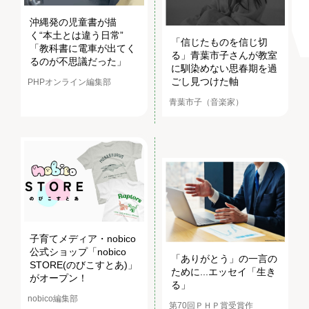
沖縄発の児童書が描
く“本土とは違う日常”
「信じたものを信じ切
「教科書に電車が出てく
る」青葉市子さんが教室
るのが不思議だった」
に馴染めない思春期を過
ごし見つけた軸
PHPオンライン編集部
青葉市子（音楽家）
子育てメディア・nobico
公式ショップ「nobico
「ありがとう」の一言の
STORE(のびこすとあ)」
ために...エッセイ「生き
がオープン！
る」
nobico編集部
第70回ＰＨＰ賞受賞作