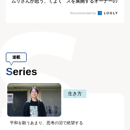
ムリさんが思う、くよく
スを展開するオーナーの
よの抜け出し方
思い
Recommended by
連載
Series
生き方
平和を願うあまり、思考の沼で絶望する