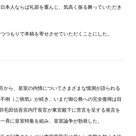
。日本人ならば礼節を重んじ、気高く振る舞っていただき
つつもりで本稿を寄せさせていただくことにした。
言から、皇室の内情についてさまざまな憶測が語られる
御不例（ご病気）が続き、いまだ御公務への完全復帰は目
に羽毛田信吾宮内庁長官が東宮殿下に苦言を呈する発言を
は一斉に皇室特集を組み、皇室論争が勃発した。