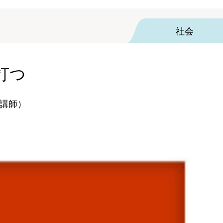
社会
打つ
講師）