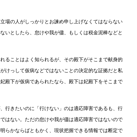
立場の人がしっかりとお諫め申し上げなくてはならない
でないとしたら、怠けや我が儘、もしくは税金泥棒などと
れることはよく知られるが、その殿下がそこまで献身的
下がけっして仮病などではないことの決定的な証拠だと私
し妃殿下が仮病であられたなら、殿下は妃殿下をそこまで
、行きたいのに「行けない」のは適応障害であるも、行
害ではない。ただの怠けや我が儘は適応障害ではないので
と明らかならばともかく、現状把握できる情報では断定で