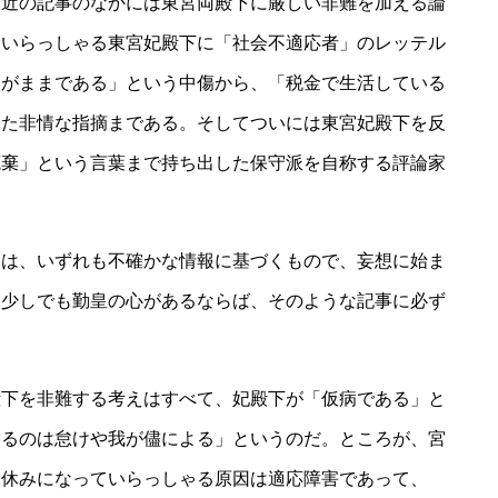
近の記事のなかには東宮両殿下に厳しい非難を加える論
ていらっしゃる東宮妃殿下に「社会不適応者」のレッテル
わがままである」という中傷から、「税金で生活している
った非情な指摘まである。そしてついには東宮妃殿下を反
廃棄」という言葉まで持ち出した保守派を自称する評論家
は、いずれも不確かな情報に基づくもので、妄想に始ま
。少しでも勤皇の心があるならば、そのような記事に必ず
下を非難する考えはすべて、妃殿下が「仮病である」と
いるのは怠けや我が儘による」というのだ。ところが、宮
お休みになっていらっしゃる原因は適応障害であって、