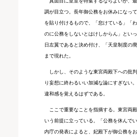
真面目に皇室を特集するならよいが、最
調が目立つ。長年御公務をお休みになっ
を貼り付けるもので、「怠けている」「
のに公務をしないとはけしからん」とい
日左翼であると決め付け、「天皇制度の
まで現れた。
しかし、そのような東宮両殿下への批判
り妄想に終わるいい加減な論にすぎない
違和感を覚えるはずである。
ここで重要なことを指摘する。東宮両殿
いう前提に立っている。「公務を休んで
内庁の発表によると、妃殿下が御公務を