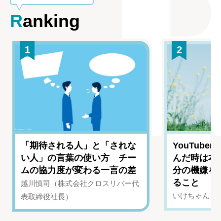
Ranking
1
2
「期待される人」と「されな
YouTub
い人」の言葉の使い方 チー
んだ時は本
ムの協力度が変わる一言の差
分の機嫌を
ること
越川慎司（株式会社クロスリバー代
いけちゃん（Yo
表取締役社長）