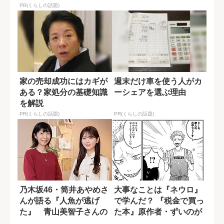
ら叶恭子の恋愛...
PR(くらしの話題)
家の売却成功にはカギが
週末だけ車を使う人がカ
ある？家処分の基礎知識
ーシェアを選ぶ理由
を解説
PR(くらしの話題)
PR(くらしの話題)
乃木坂46・筒井あやめさ
大事なことは『ネウロ』
んが語る『人魚が逃げ
で学んだ？ 『税金で買っ
た』 青山美智子さんの
た本』原作者・ずいのが
作品の魅力とは...
影響を受けた...