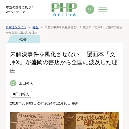
本当の自分に気づく
WEBメディア
PHPオンライン
社会
未解決事件を風化させない！ 覆面本「文庫X」が盛岡の書店
から全国に波及した理由
社会
未解決事件を風化させない！ 覆面本「文
庫X」が盛岡の書店から全国に波及した理
由
田口幹人
#田口幹人
2018年08月03日 公開
2024年12月16日 更新