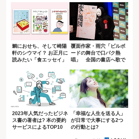
鯛におせち、そして崎陽
覆面作家・雨穴「ビルボ
軒のシウマイ？ お正月に
ードの舞台で口パク熱
読みたい「食エッセイ」
唱」 全国の書店へ歌で
３冊
感謝を伝える
2023年人気だったビジネ
「幸福な人生を送る人」
ス書の著者は? 本の要約
が日常で大事にする2つ
サービスによるTOP10
の行動とは?