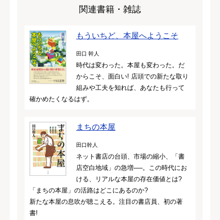
関連書籍・雑誌
もういちど、本屋へようこそ
田口 幹人
時代は変わった。本屋も変わった。だ
からこそ、面白い! 店頭での新たな取り
組みや工夫を知れば、あなたも行って
確かめたくなるはず。
まちの本屋
田口幹人
ネット書店の台頭、市場の縮小、「書
店空白地域」の急増──。この時代にお
ける、リアルな本屋の存在価値とは?
「まちの本屋」の活路はどこにあるのか?
新たな本屋の息吹が聴こえる。注目の書店員、初の著
書!