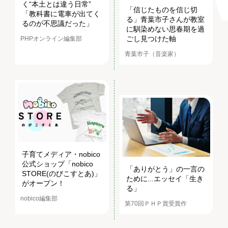
く“本土とは違う日常”
「信じたものを信じ切
「教科書に電車が出てく
る」青葉市子さんが教室
るのが不思議だった」
に馴染めない思春期を過
ごし見つけた軸
PHPオンライン編集部
青葉市子（音楽家）
子育てメディア・nobico
公式ショップ「nobico
「ありがとう」の一言の
STORE(のびこすとあ)」
ために...エッセイ「生き
がオープン！
る」
nobico編集部
第70回ＰＨＰ賞受賞作