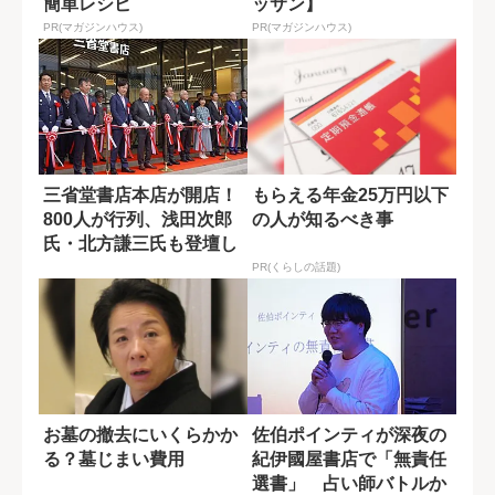
簡単レシピ
ッサン】
PR(マガジンハウス)
PR(マガジンハウス)
三省堂書店本店が開店！
もらえる年金25万円以下
800人が行列、浅田次郎
の人が知るべき事
氏・北方謙三氏も登壇し
た式典をレ...
PR(くらしの話題)
お墓の撤去にいくらかか
佐伯ポインティが深夜の
る？墓じまい費用
紀伊國屋書店で「無責任
選書」 占い師バトルか