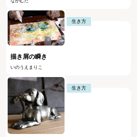
なかむた
生き方
描き屑の瞬き
いのうえまりこ
生き方