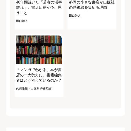
40年間続いた「若者の活字
盛岡の小さな書店が出版社
離れ」。書店店長が今、思
の熱視線を集める理由
うこと
田口幹人
田口幹人
「マンガでわかる」本が書
店の一大勢力に。書籍編集
者はどう考えているのか？
久保雅暖（出版科学研究所）