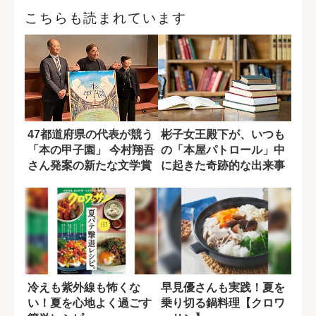
こちらも読まれています
47都道府県の代表が競う
彬子女王殿下が、いつも
「本の甲子園」 今村翔吾
の「本屋パトロール」中
さん発案の新たな文学賞
に起きた奇跡的な出来事
とは？
〈特別寄稿〉
冷えも紫外線も怖くな
早見優さんも実践！夏を
い！夏を心地よく過ごす
乗り切る鍋料理【クロワ