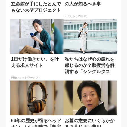
立命館が手にしたとんで
の人が知るべき事
もない大型プロジェクト
PR(くらしの話題)
1日だけ働きたい、を叶
私たちはなぜ心の疲れを
える求人サイト
感じるのか？脳疲労を解
消する「シングルタス
ク」の重要性
PR(ショットワークス)
64年の歴史が宿るヘッド
お墓の撤去にいくらかか
ホン、いい意味で「想定
る？墓じまい費用