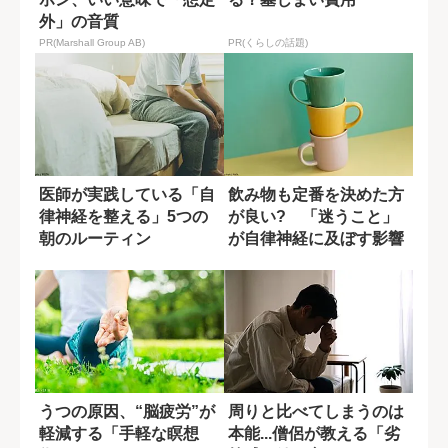
外」の音質
PR(Marshall Group AB)
PR(くらしの話題)
医師が実践している「自
飲み物も定番を決めた方
律神経を整える」5つの
が良い? 「迷うこと」
朝のルーティン
が自律神経に及ぼす影響
うつの原因、“脳疲労”が
周りと比べてしまうのは
軽減する「手軽な瞑想
本能...僧侶が教える「劣