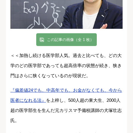
この記事の画像（全 1 枚）
＜＜加熱し続ける医学部人気。過去と比べても、どの大
学のどの医学部であっても超高倍率の状態が続き、狭き
門はさらに狭くなっているのが現状だ。
『偏差値24でも、中高年でも、お金がなくても、今から
医者になれる法』
を上梓し、500人超の東大生、2000人
超の医学部生を生んだ元カリスマ予備校講師の犬塚壮志
氏。