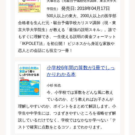
犬塚壮志（元駿台予備校化学講師、東京大学大
発売日: 2018年04月17日
学院生）
500人以上の東大、2000人以上の医学部
合格者を生んだ元・駿台予備学校カリスマ講師（現・東
京大学大学院生）が教える「最強の説明スキル」。誰で
もすぐに理解でき、一生使える説明の黄金フォーマット
「IKPOLET法」を初公開！ ビジネスから身近な家族や
恋人との会話にも役立つ一冊！
小学校6年間の算数が1冊でしっ
かりわかる本
小杉 拓也
今、小学校では算数をどんな風に教え
ているのか、どう教えればお子さんが
理解しやすいのか、ポイントをまとめて解説します。小
学生や中学生には、つまずきやすいところを省略せず解
説しているだけでなく、学校ではなかなか学べない「テ
ストで確実に点数をとるコツ」までわかります。