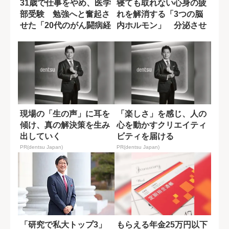
31歳で仕事をやめ、医学
寝ても取れない心身の疲
部受験 勉強へと奮起さ
れを解消する「3つの脳
せた「20代のがん闘病経
内ホルモン」 分泌させ
験」
るための習慣と...
現場の「生の声」に耳を
「楽しさ」を感じ、人の
傾け、真の解決策を生み
心を動かすクリエイティ
出していく
ビティを届ける
PR(dentsu Japan)
PR(dentsu Japan)
「研究で私大トップ3」
もらえる年金25万円以下