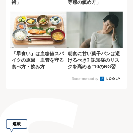
術」
等感の鎮め方」
「早食い」は血糖値スパ
朝食に甘い菓子パンは避
イクの原因 血管を守る
けるべき? 認知症のリス
食べ方・飲み方
クを高める“10のNG習
慣”
Recommended by
連載