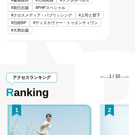
#書籍抜粋
#人間関係
#メンタルヘルス
#辰巳出版
#PHPスペシャル
#クロスメディア・パブリッシング
#上司と部下
#日経BP
#ディスカヴァー・トゥエンティワン
#大和出版
1
/
10
アクセスランキング
Ranking
1
2