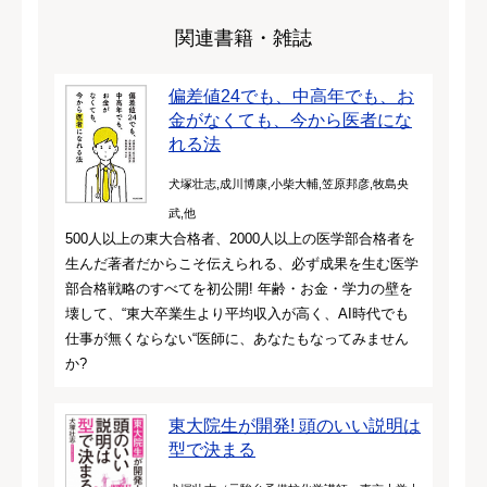
関連書籍・雑誌
偏差値24でも、中高年でも、お
金がなくても、今から医者にな
れる法
犬塚壮志,成川博康,小柴大輔,笠原邦彦,牧島央
武,他
500人以上の東大合格者、2000人以上の医学部合格者を
生んだ著者だからこそ伝えられる、必ず成果を生む医学
部合格戦略のすべてを初公開! 年齢・お金・学力の壁を
壊して、“東大卒業生より平均収入が高く、AI時代でも
仕事が無くならない“医師に、あなたもなってみません
か?
東大院生が開発! 頭のいい説明は
型で決まる