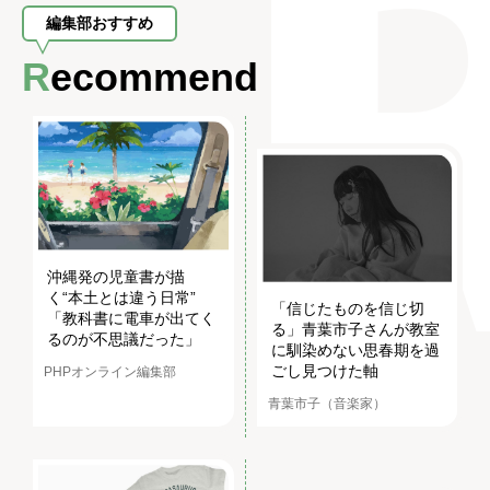
編集部おすすめ
Recommend
沖縄発の児童書が描
く“本土とは違う日常”
「信じたものを信じ切
「教科書に電車が出てく
る」青葉市子さんが教室
るのが不思議だった」
に馴染めない思春期を過
ごし見つけた軸
PHPオンライン編集部
青葉市子（音楽家）