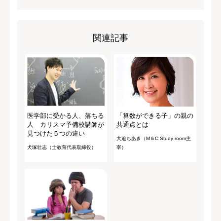
関連記事
医学部に受かる人、落ちる
「算数ができる子」の親の
人 カリスマ予備校講師が
共通点とは
見つけた５つの違い
大迫ちあき（M＆C Study room主
犬塚壮志（士教育代表取締役）
宰）