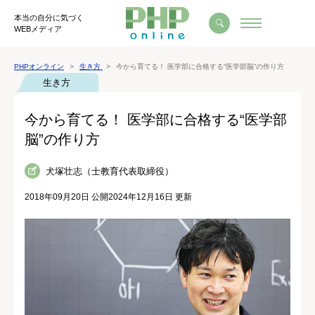
本当の自分に気づく
WEBメディア
PHPオンライン
生き方
今から育てる！ 医学部に合格する“医学部脳”の作り方
生き方
今から育てる！ 医学部に合格する“医学部
脳”の作り方
犬塚壮志（士教育代表取締役）
2018年09月20日 公開
2024年12月16日 更新