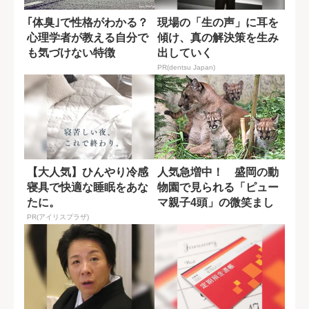
｢体臭｣で性格がわかる？
現場の「生の声」に耳を
心理学者が教える自分で
傾け、真の解決策を生み
も気づけない特徴
出していく
PR(dentsu Japan)
【大人気】ひんやり冷感
人気急増中！ 盛岡の動
寝具で快適な睡眠をあな
物園で見られる「ピュー
たに。
マ親子4頭」の微笑まし
い日常
PR(アイリスプラザ)