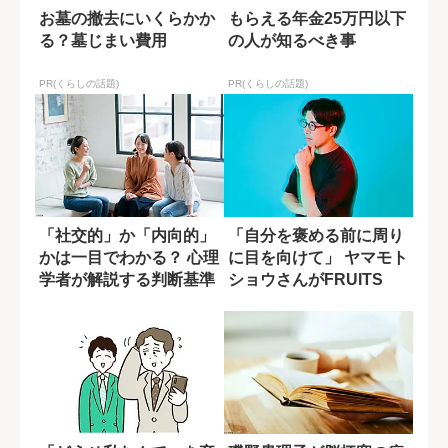
お墓の撤去にいくらかか
もらえる年金25万円以下
る？墓じまい費用
の人が知るべき事
PR(くらしの話題)
PR(くらしの話題)
「社交的」か「内向的」
「自分を褒める前に周り
かは一目でわかる？ 心理
に目を向けて」 ヤマモト
学者が解説する判断基準
ショウさんがFRUITS
ZIPP...