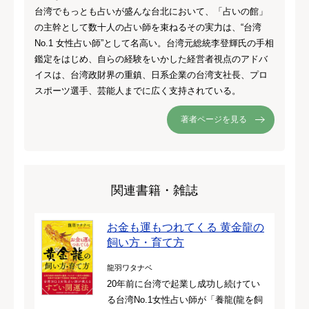
台湾でもっとも占いが盛んな台北において、「占いの館」
の主幹として数十人の占い師を束ねるその実力は、“台湾
No.1 女性占い師”として名高い。台湾元総統李登輝氏の手相
鑑定をはじめ、自らの経験をいかした経営者視点のアドバ
イスは、台湾政財界の重鎮、日系企業の台湾支社長、プロ
スポーツ選手、芸能人までに広く支持されている。
著者ページを見る
関連書籍・雑誌
お金も運もつれてくる 黄金龍の
飼い方・育て方
龍羽ワタナベ
20年前に台湾で起業し成功し続けてい
る台湾No.1女性占い師が「養龍(龍を飼