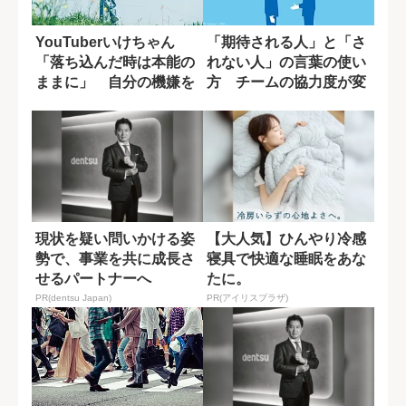
YouTuberいけちゃん
「期待される人」と「さ
「落ち込んだ時は本能の
れない人」の言葉の使い
ままに」 自分の機嫌を
方 チームの協力度が変
取るために...
わる一言の差
現状を疑い問いかける姿
【大人気】ひんやり冷感
勢で、事業を共に成長さ
寝具で快適な睡眠をあな
せるパートナーへ
たに。
PR(dentsu Japan)
PR(アイリスプラザ)