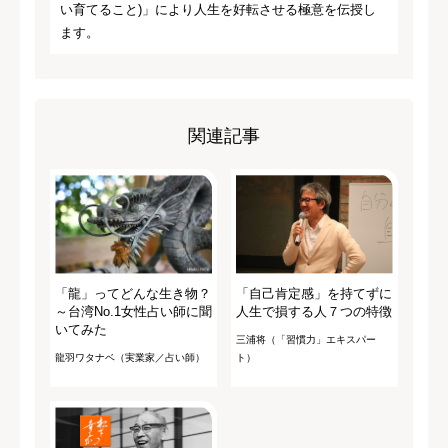
い育てること)」により人生を好転させる極意を伝授し
ます。
関連記事
「龍」ってどんな生き物？
「自己肯定感」を持てずに
～台湾No.1女性占い師に聞
人生で損する人７つの特徴
いてみた
三浦将（「習慣力」エキスパー
龍羽ワタナベ（実業家／占い師）
ト）