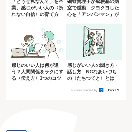
「どうせ私なんて」を卒
磯野貴理子が脳梗塞の病
業。感じがいい人の〈折
室で感動 クヨクヨした
れない自信〉の育て方
心を「アンパンマン」が
変えてくれた
感じのいい人は何が違
感じがいい人の聞き方・
う？人間関係をラクにす
話し方 NGなあいづち
る〈伝え方〉3つのコツ
の〈たちつてと〉とは
Recommended by