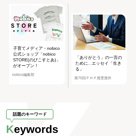
子育てメディア・nobico
公式ショップ「nobico
「ありがとう」の一言の
STORE(のびこすとあ)」
ために...エッセイ「生き
がオープン！
る」
nobico編集部
第70回ＰＨＰ賞受賞作
話題のキーワード
Keywords