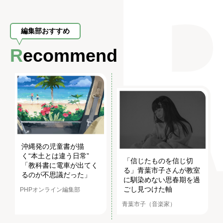
編集部おすすめ
Recommend
沖縄発の児童書が描
く“本土とは違う日常”
「信じたものを信じ切
「教科書に電車が出てく
る」青葉市子さんが教室
るのが不思議だった」
に馴染めない思春期を過
ごし見つけた軸
PHPオンライン編集部
青葉市子（音楽家）