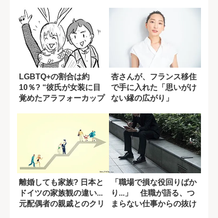
作品の魅力とは...
り越えた共同生活
LGBTQ+の割合は約
杏さんが、フランス移住
10％? “彼氏が女装に目
で手に入れた「思いがけ
覚めたアラフォーカップ
ない縁の広がり」
ル”のリア...
離婚しても家族? 日本と
「職場で損な役回りばか
ドイツの家族観の違い...
り...」 住職が語る、つ
元配偶者の親戚とのクリ
まらない仕事からの抜け
スマス
出し方