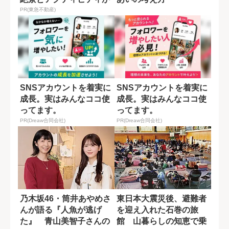
揃う「ニセコ東...
PR(東急不動産)
SNSアカウントを着実に
SNSアカウントを着実に
成長。実はみんなココ使
成長。実はみんなココ使
ってます。
ってます。
PR(Dreaw合同会社)
PR(Dreaw合同会社)
乃木坂46・筒井あやめさ
東日本大震災後、避難者
んが語る『人魚が逃げ
を迎え入れた石巻の旅
た』 青山美智子さんの
館 山暮らしの知恵で乗