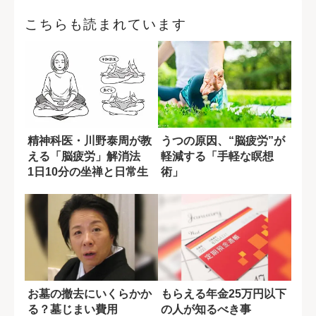
こちらも読まれています
精神科医・川野泰周が教
うつの原因、“脳疲労”が
える「脳疲労」解消法
軽減する「手軽な瞑想
1日10分の坐禅と日常生
術」
活でできる瞑...
お墓の撤去にいくらかか
もらえる年金25万円以下
る？墓じまい費用
の人が知るべき事