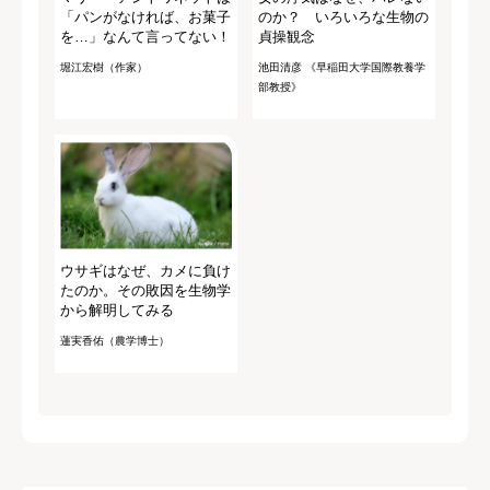
「パンがなければ、お菓子
のか？ いろいろな生物の
を…」なんて言ってない！
貞操観念
堀江宏樹（作家）
池田清彦 《早稲田大学国際教養学
部教授》
ウサギはなぜ、カメに負け
たのか。その敗因を生物学
から解明してみる
蓮実香佑（農学博士）