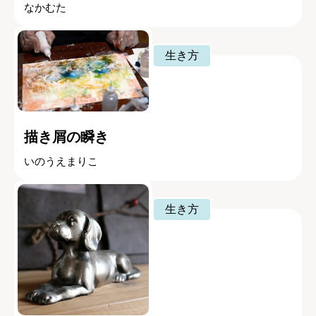
なかむた
生き方
描き屑の瞬き
いのうえまりこ
生き方