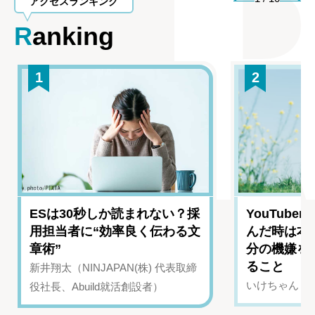
アクセスランキング
Ranking
1
2
ESは30秒しか読まれない？採
YouTub
用担当者に“効率良く伝わる文
んだ時は本
章術”
分の機嫌を
ること
新井翔太（NINJAPAN(株) 代表取締
いけちゃん（Yo
役社長、Abuild就活創設者）