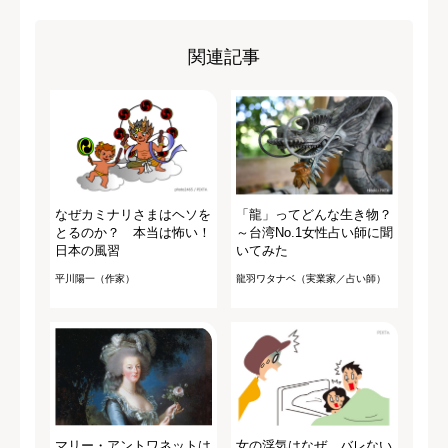
関連記事
なぜカミナリさまはヘソを
「龍」ってどんな生き物？
とるのか？ 本当は怖い！
～台湾No.1女性占い師に聞
日本の風習
いてみた
平川陽一（作家）
龍羽ワタナベ（実業家／占い師）
マリー・アントワネットは
女の浮気はなぜ、バレない