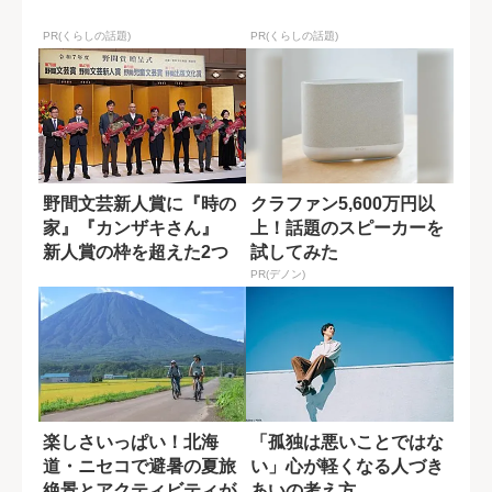
PR(くらしの話題)
PR(くらしの話題)
野間文芸新人賞に『時の
クラファン5,600万円以
家』『カンザキさん』
上！話題のスピーカーを
新人賞の枠を超えた2つ
試してみた
の作品
PR(デノン)
楽しさいっぱい！北海
「孤独は悪いことではな
道・ニセコで避暑の夏旅
い」心が軽くなる人づき
絶景とアクティビティが
あいの考え方