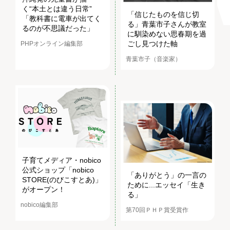
く“本土とは違う日常”
「信じたものを信じ切
「教科書に電車が出てく
る」青葉市子さんが教室
るのが不思議だった」
に馴染めない思春期を過
ごし見つけた軸
PHPオンライン編集部
青葉市子（音楽家）
子育てメディア・nobico
公式ショップ「nobico
「ありがとう」の一言の
STORE(のびこすとあ)」
ために...エッセイ「生き
がオープン！
る」
nobico編集部
第70回ＰＨＰ賞受賞作