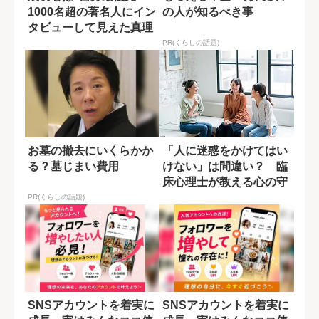
1000名超の著名人にイン
の人が知るべき事
タビューして見えた真理
PR(くらしの話題)
お墓の撤去にいくらかか
「人に迷惑をかけてはい
る？墓じまい費用
けない」は間違い？ 臨
床心理士が教える心の守
り方
PR(くらしの話題)
SNSアカウントを着実に
SNSアカウントを着実に