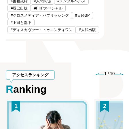
#書籍抜粋
#人間関係
#メンタルヘルス
#辰巳出版
#PHPスペシャル
#クロスメディア・パブリッシング
#日経BP
#上司と部下
#ディスカヴァー・トゥエンティワン
#大和出版
1
/
10
アクセスランキング
Ranking
1
2