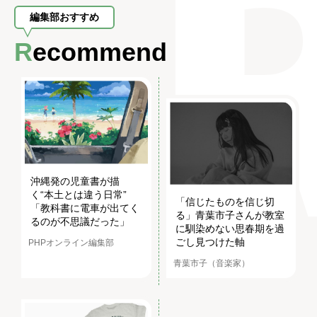
編集部おすすめ
Recommend
沖縄発の児童書が描
く“本土とは違う日常”
「信じたものを信じ切
「教科書に電車が出てく
る」青葉市子さんが教室
るのが不思議だった」
に馴染めない思春期を過
ごし見つけた軸
PHPオンライン編集部
青葉市子（音楽家）