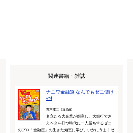
関連書籍・雑誌
ナニワ金融道 なんでもゼニ儲け
や!
青木雄二（漫画家）
名立たる大企業が倒産し、大銀行でさ
えヘタを打つ時代に一人勝ちするゼニ
のプロ「金融屋」の生きた知恵に学び、いかにうまくゼ