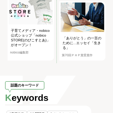
子育てメディア・nobico
公式ショップ「nobico
「ありがとう」の一言の
STORE(のびこすとあ)」
ために...エッセイ「生き
がオープン！
る」
nobico編集部
第70回ＰＨＰ賞受賞作
話題のキーワード
Keywords