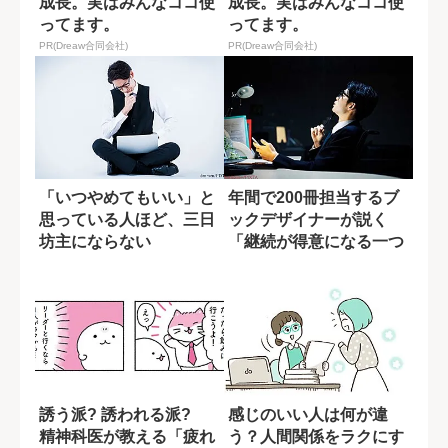
成長。実はみんなココ使
成長。実はみんなココ使
ってます。
ってます。
PR(Dreaw合同会社)
PR(Dreaw合同会社)
「いつやめてもいい」と
年間で200冊担当するブ
思っている人ほど、三日
ックデザイナーが説く
坊主にならない
「継続が得意になる一つ
の方法」
誘う派? 誘われる派?
感じのいい人は何が違
精神科医が教える「疲れ
う？人間関係をラクにす