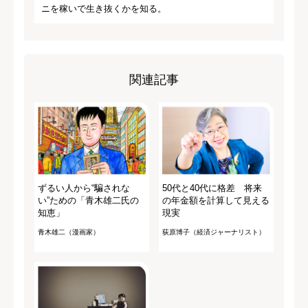
ニを稼いで生き抜くかを知る。
関連記事
ずるい人から“騙されな
50代と40代に格差 将来
い”ための「青木雄二氏の
の年金額を計算して見える
知恵」
現実
青木雄二（漫画家）
荻原博子（経済ジャーナリスト）