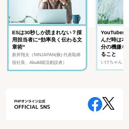
ESは30秒しか読まれない？採
YouTub
用担当者に“効率良く伝わる文
んだ時は本
章術”
分の機嫌を
ること
新井翔太（NINJAPAN(株) 代表取締
いけちゃん（Yo
役社長、Abuild就活創設者）