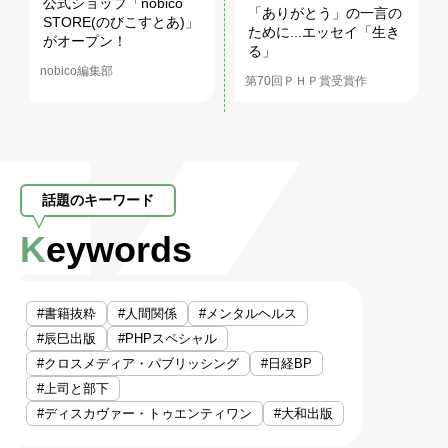
公式ショップ「nobico
「ありがとう」の一言の
STORE(のびこすとあ)」
ために...エッセイ「生き
がオープン！
る」
nobico編集部
第70回ＰＨＰ賞受賞作
話題のキーワード
Keywords
#書籍抜粋
#人間関係
#メンタルヘルス
#辰巳出版
#PHPスペシャル
#クロスメディア・パブリッシング
#日経BP
#上司と部下
#ディスカヴァー・トゥエンティワン
#大和出版