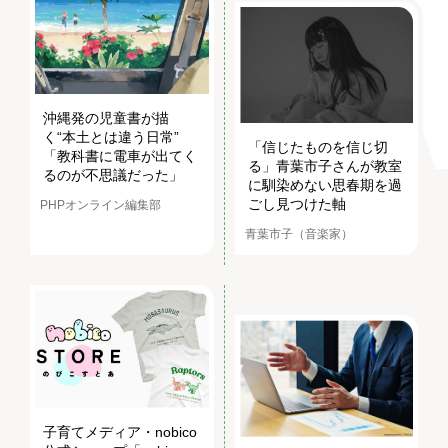
沖縄発の児童書が描
く“本土とは違う日常”
「信じたものを信じ切
「教科書に電車が出てく
る」青葉市子さんが教室
るのが不思議だった」
に馴染めない思春期を過
ごし見つけた軸
PHPオンライン編集部
青葉市子（音楽家）
子育てメディア・nobico