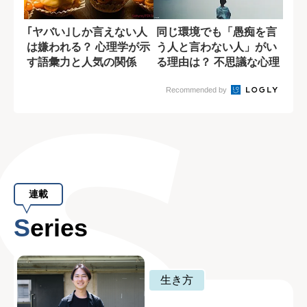
｢ヤバい｣しか言えない人
同じ環境でも「愚痴を言
は嫌われる？ 心理学が示
う人と言わない人」がい
す語彙力と人気の関係
る理由は？ 不思議な心理
メカニズム
Recommended by
連載
Series
生き方