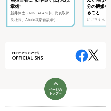
用担当者に“効率良く伝わる文
んだ時は本
章術”
分の機嫌を
ること
新井翔太（NINJAPAN(株) 代表取締
いけちゃん（Yo
役社長、Abuild就活創設者）
ページの
トップへ