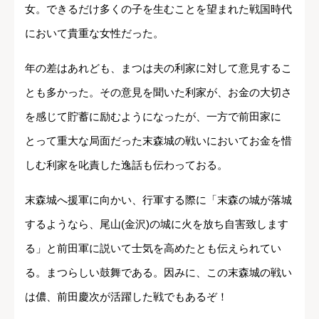
女。できるだけ多くの子を生むことを望まれた戦国時代
において貴重な女性だった。
年の差はあれども、まつは夫の利家に対して意見するこ
とも多かった。その意見を聞いた利家が、お金の大切さ
を感じて貯蓄に励むようになったが、一方で前田家に
とって重大な局面だった末森城の戦いにおいてお金を惜
しむ利家を叱責した逸話も伝わっておる。
末森城へ援軍に向かい、行軍する際に「末森の城が落城
するようなら、尾山(金沢)の城に火を放ち自害致します
る」と前田軍に説いて士気を高めたとも伝えられてい
る。まつらしい鼓舞である。因みに、この末森城の戦い
は儂、前田慶次が活躍した戦でもあるぞ！