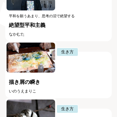
平和を願うあまり、思考の沼で絶望する
絶望型平和主義
なかむた
生き方
描き屑の瞬き
いのうえまりこ
生き方