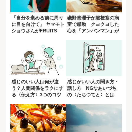
「自分を褒める前に周り
磯野貴理子が脳梗塞の病
に目を向けて」 ヤマモト
室で感動 クヨクヨした
ショウさんがFRUITS
心を「アンパンマン」が
ZIPP...
変えてくれた
感じのいい人は何が違
感じがいい人の聞き方・
う？人間関係をラクにす
話し方 NGなあいづち
る〈伝え方〉3つのコツ
の〈たちつてと〉とは