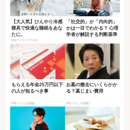
【大人気】ひんやり冷感
「社交的」か「内向的」
寝具で快適な睡眠をあな
かは一目でわかる？ 心理
たに。
学者が解説する判断基準
PR(アイリスプラザ)
もらえる年金25万円以下
お墓の撤去にいくらかか
の人が知るべき事
る？墓じまい費用
PR(くらしの話題)
PR(くらしの話題)