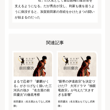
石」の大名として豊臣政権の屋台骨を
支えるようになる。だが秀吉が没し、利家も後を追うよ
うに病没すると、加賀前田家の存続をかけたまつの闘い
が始まるのだった
関連記事
まるで忍者!? 『麒麟がく
“眼帯の伊達政宗”を決定づ
る』がさりげなく描いた三
けた!? 大河ドラマ『独眼
河兵の強さ "名古屋の前
竜政宗』が与えた“大きす
田慶次”の徹底考察
ぎる影響”
前田慶次（名古屋おもてなし武将
前田慶次（名古屋おもてなし武将
隊）
隊）