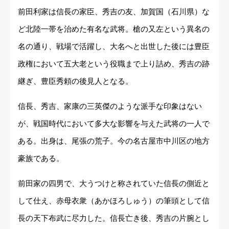
前田利家は信長の家臣、秀吉の友、加賀国（石川県）な
ど北陸一帯を治めた有名な武将。槍の又左という異名の
名の通り、戦場で活躍し、大名へと出世した後には豊臣
政権において五大老という役職まで上り詰め、秀吉の跡
継ぎ、豊臣秀頼の後見人となる。
信長、秀吉、家康の三英傑のような派手な印象はない
が、戦国時代において多大な影響を与えた武将の一人で
ある。出身は、尾張の荒子。今の名古屋市中川区の地方
豪族である。
前田家の四男で、大うつけと称されていた信長の側近と
して仕え、赤母衣衆（あかほろしゅう）の筆頭として信
長の天下布武に尽力した。信長亡き後、秀吉の片腕とし