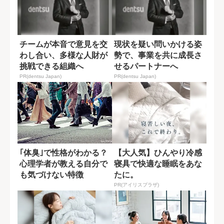
チームが本音で意見を交
現状を疑い問いかける姿
わし合い、多様な人財が
勢で、事業を共に成長さ
挑戦できる組織へ
せるパートナーへ
PR(dentsu Japan)
PR(dentsu Japan)
｢体臭｣で性格がわかる？
【大人気】ひんやり冷感
心理学者が教える自分で
寝具で快適な睡眠をあな
も気づけない特徴
たに。
PR(アイリスプラザ)