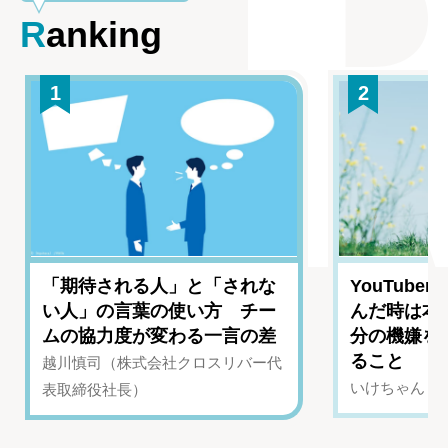
Ranking
1
2
「期待される人」と「されな
YouTub
い人」の言葉の使い方 チー
んだ時は本
ムの協力度が変わる一言の差
分の機嫌を
ること
越川慎司（株式会社クロスリバー代
いけちゃん（Yo
表取締役社長）