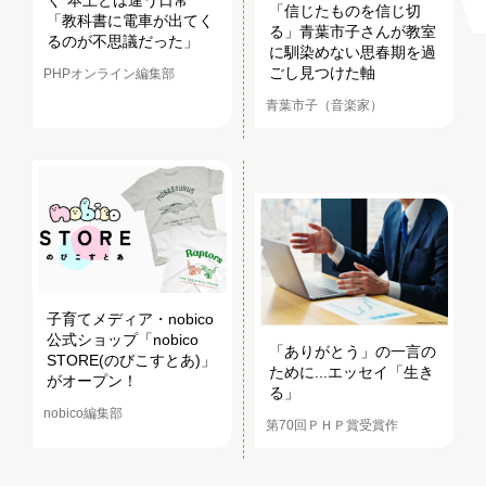
「信じたものを信じ切
「教科書に電車が出てく
る」青葉市子さんが教室
るのが不思議だった」
に馴染めない思春期を過
ごし見つけた軸
PHPオンライン編集部
青葉市子（音楽家）
子育てメディア・nobico
公式ショップ「nobico
「ありがとう」の一言の
STORE(のびこすとあ)」
ために...エッセイ「生き
がオープン！
る」
nobico編集部
第70回ＰＨＰ賞受賞作