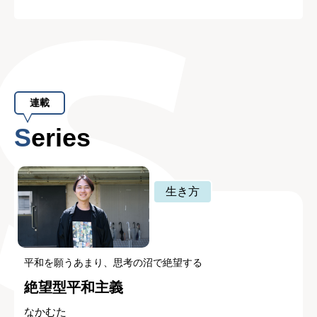
連載
Series
生き方
平和を願うあまり、思考の沼で絶望する
絶望型平和主義
なかむた