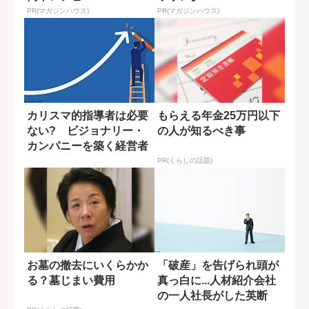
PR(マガジンハウス)
PR(マガジンハウス)
カリスマ的指導者は必要
もらえる年金25万円以下
ない? ビジョナリー・
の人が知るべき事
カンパニーを築く経営者
の素質
PR(くらしの話題)
お墓の撤去にいくらかか
「破産」を告げられ頭が
る？墓じまい費用
真っ白に...人材紹介会社
の一人社長がした英断