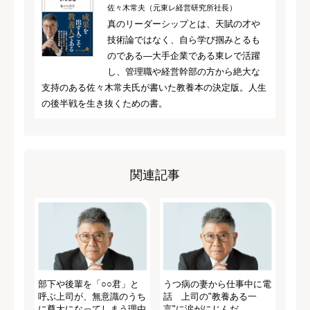
佐々木常夫（元東レ経営研究所社長）
真のリーダーシップとは、天賦の才や
技術論ではなく、自ら学び掴みとるも
のである―大手企業である東レで活躍
し、管理職や経営幹部の方から絶大な
支持のある佐々木常夫氏が書いた教養本の決定版。人生
の後半戦を生き抜くための書。
関連記事
部下や後輩を「○○君」と
うつ病の妻から仕事中に電
呼ぶ上司が、無意識のうち
話 上司の"教養ある一
に尊大になってしまう理由
言"に涙がにじんだ