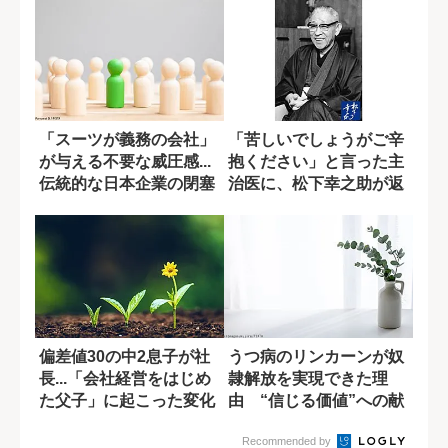
「スーツが義務の会社」
「苦しいでしょうがご辛
が与える不要な威圧感...
抱ください」と言った主
伝統的な日本企業の閉塞
治医に、松下幸之助が返
感の原因
した最期の言葉
偏差値30の中2息子が社
うつ病のリンカーンが奴
長...「会社経営をはじめ
隷解放を実現できた理
た父子」に起こった変化
由 “信じる価値”への献
身
Recommended by