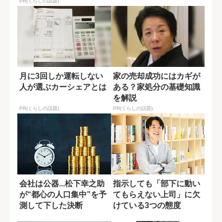
PR(くらしの話題)
月に3回しか運転しない
家の売却成功にはカギが
人が選ぶカーシェアとは
ある？家処分の基礎知識
を解説
PR(くらしの話題)
PR(くらしの話題)
会社は公器...松下幸之助
指示しても「部下に動い
が“都心の人口集中”を予
てもらえない上司」に欠
測して下した決断
けている3つの態度