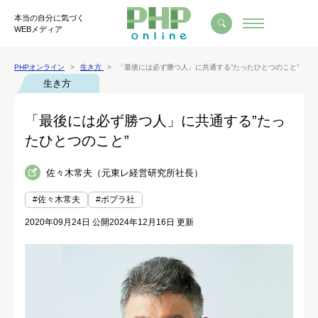
本当の自分に気づく
WEBメディア
PHPオンライン
生き方
「最後には必ず勝つ人」に共通する”たったひとつのこと”
生き方
「最後には必ず勝つ人」に共通する”たっ
たひとつのこと”
佐々木常夫（元東レ経営研究所社長）
#佐々木常夫
#ポプラ社
2020年09月24日 公開
2024年12月16日 更新