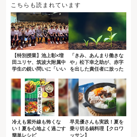
こちらも読まれています
【特別授業】池上彰×増
「きみ、あんまり働きな
田ユリヤ、筑波大附属中
や」松下幸之助が、赤字
学生の鋭い問いに「いい
を出した責任者に放った
質問ですね」
言葉の真意
冷えも紫外線も怖くな
早見優さんも実践！夏を
い！夏を心地よく過ごす
乗り切る鍋料理【クロワ
簡単レシピ
ッサン】