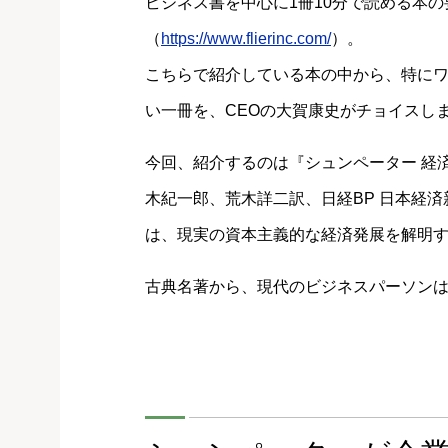
ビジネス書を中心に1冊10分で読める本の
（
https://www.flierinc.com/
）。
こちらで紹介している本の中から、特に
い一冊を、CEOの大賀康史がチョイスし
今回、紹介するのは『シュンペーター 経
木紀一郎、荒木詳二訳、日経BP 日本経
は、現実の資本主義的な経済発展を解明
古典名著から、現代のビジネスパーソン