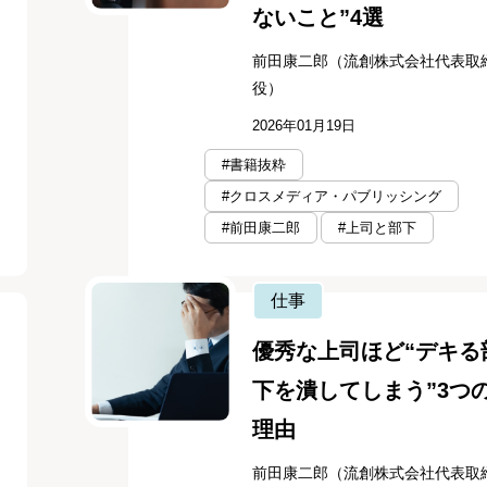
ないこと”4選
前田康二郎（流創株式会社代表取
役）
2026年01月19日
#書籍抜粋
#クロスメディア・パブリッシング
#前田康二郎
#上司と部下
仕事
優秀な上司ほど“デキる
下を潰してしまう”3つ
理由
前田康二郎（流創株式会社代表取