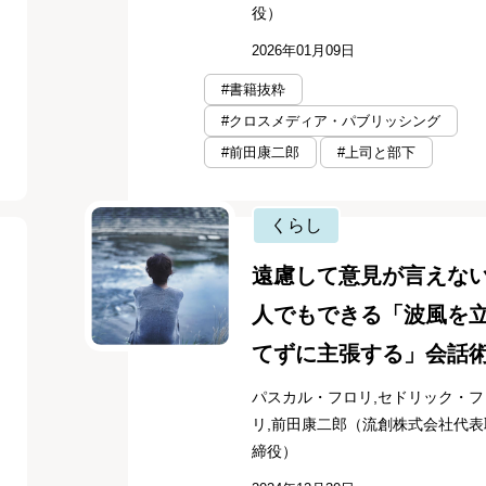
役）
2026年01月09日
#書籍抜粋
#クロスメディア・パブリッシング
#前田康二郎
#上司と部下
くらし
遠慮して意見が言えな
人でもできる「波風を
てずに主張する」会話
パスカル・フロリ,セドリック・フ
リ,前田康二郎（流創株式会社代表
締役）