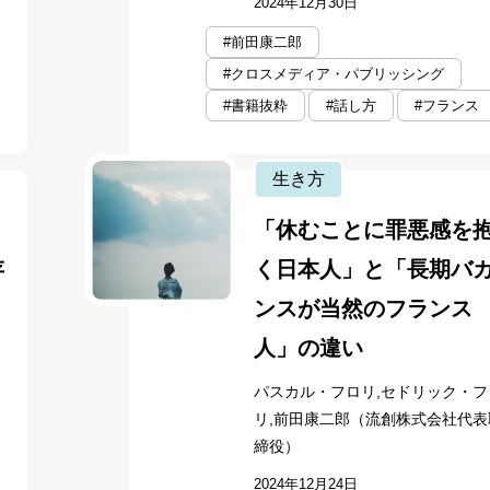
2024年12月30日
#前田康二郎
#クロスメディア・パブリッシング
#書籍抜粋
#話し方
#フランス
生き方
「休むことに罪悪感を
存
く日本人」と「長期バ
ンスが当然のフランス
人」の違い
パスカル・フロリ,セドリック・フ
リ,前田康二郎（流創株式会社代表
締役）
2024年12月24日