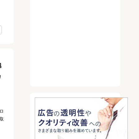
抱
カ
ロ
取