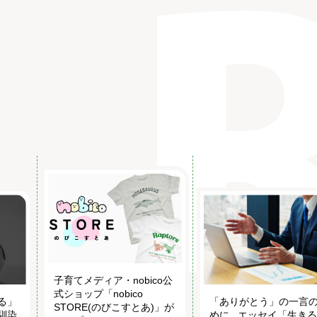
子育てメディア・nobico公
式ショップ「nobico
る」
「ありがとう」の一言
STORE(のびこすとあ)」が
馴染
めに...エッセイ「生き