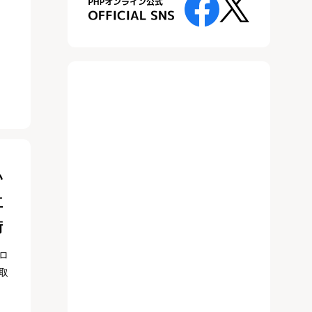
い
立
術
ロ
取