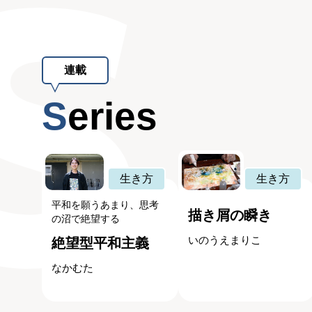
連載
Series
生き方
生き方
平和を願うあまり、思考
描き屑の瞬き
の沼で絶望する
いのうえまりこ
絶望型平和主義
なかむた