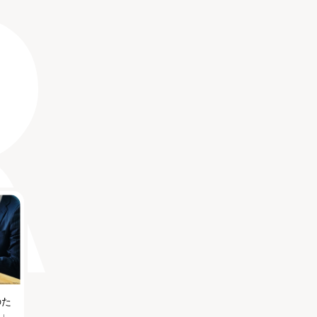
のた
る」