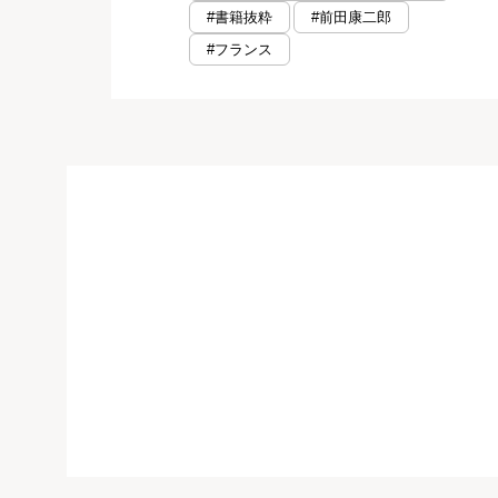
#書籍抜粋
#前田康二郎
#フランス