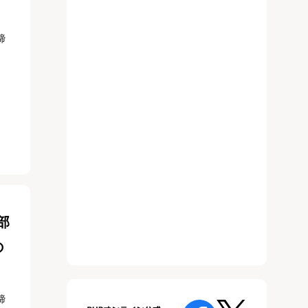
締
部
の
締