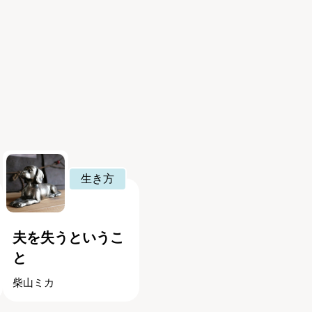
生き方
夫を失うというこ
と
柴山ミカ