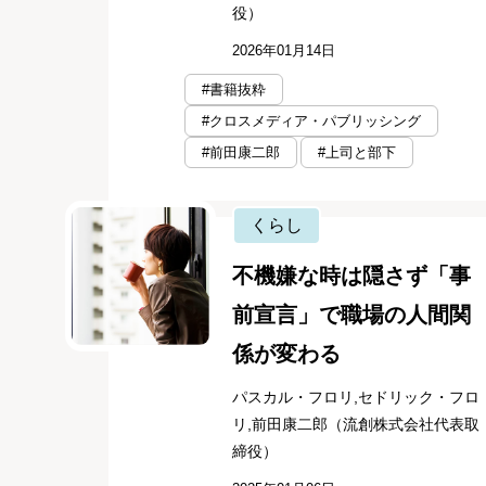
役）
2026年01月14日
#書籍抜粋
#クロスメディア・パブリッシング
#前田康二郎
#上司と部下
くらし
不機嫌な時は隠さず「事
前宣言」で職場の人間関
係が変わる
パスカル・フロリ,セドリック・フロ
リ,前田康二郎（流創株式会社代表取
締役）