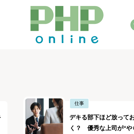
仕事
キ
デキる部下ほど放って
く？ 優秀な上司が“や