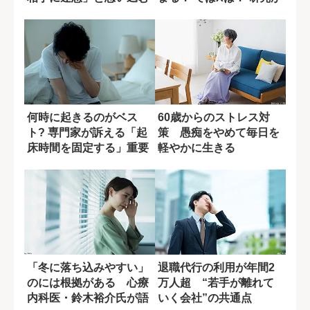
日本人気質
示した...
何時に起きるのがベス
60歳からのストレス対
ト? 専門家が訴える「起
策 愚痴をやめて毎日を
床時間を固定する」重要
軽やかに生きる
性
「冬に落ち込みやすい」
退職代行の利用が年間2
のには根拠がある 心療
万人超 “若手が離れて
内科医・鈴木裕介氏が語
いく会社”の共通点