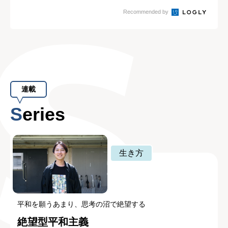
る“適切な休み...
Recommended by
連載
Series
生き方
平和を願うあまり、思考の沼で絶望する
絶望型平和主義