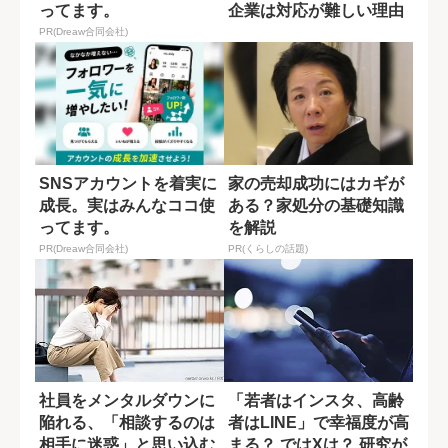
ってます。
企業は対応が難しい理由
PR(Dreaw合同会社)
SNSアカウントを着実に
家の売却成功にはカギが
成長。実はみんなココ使
ある？家処分の基礎知識
ってます。
を解説
PR(Dreaw合同会社)
PR(くらしの話題)
社員をメンタルダウンに
「若者はインスタ、高齢
陥れる、「相談するのは
者はLINE」で幸福度が高
相手に迷惑」と思い込む
まる？ ではXは？ 研究が