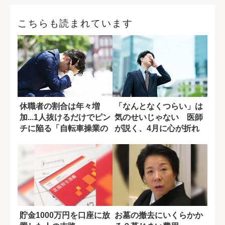
こちらも読まれています
休職者の割合は年々増
「なんとなくつらい」は
加...1人抜けるだけでピン
気のせいじゃない 医師
チに陥る「自転車操業の
が説く、4月に心が折れ
日本の職場...
やすい理由
貯金1000万円を口座に放
お墓の撤去にいくらかか