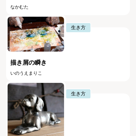
なかむた
生き方
描き屑の瞬き
いのうえまりこ
生き方