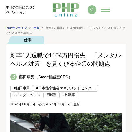
本当の自分に気づく
WEBメディア
PHPオンライン
仕事
新卒1人退職で1104万円損失 「メンタルヘルス対策」を見
くびる企業の問題点
仕事
新卒1人退職で1104万円損失 「メンタル
ヘルス対策」を見くびる企業の問題点
藤田康男（Smart相談室CEO）
#藤田康男
#日本能率協会マネジメントセンター
#メンタルヘルス
#退職
#離職率
2024年08月16日 公開
2024年12月16日 更新