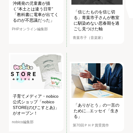
沖縄発の児童書が描
く“本土とは違う日常”
「信じたものを信じ切
「教科書に電車が出てく
る」青葉市子さんが教室
るのが不思議だった」
に馴染めない思春期を過
ごし見つけた軸
PHPオンライン編集部
青葉市子（音楽家）
子育てメディア・nobico
公式ショップ「nobico
「ありがとう」の一言の
STORE(のびこすとあ)」
ために...エッセイ「生き
がオープン！
る」
nobico編集部
第70回ＰＨＰ賞受賞作