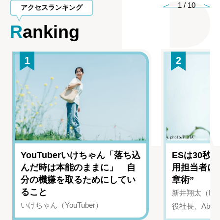
1
/
10
アクセスランキング
Ranking
1
2
YouTuberいけちゃん「落ち込
ESは30秒
んだ時は本能のままに」 自
用担当者に
分の機嫌を取るためにしてい
章術”
ること
新井翔太（NIN
いけちゃん（YouTuber）
役社長、Abui