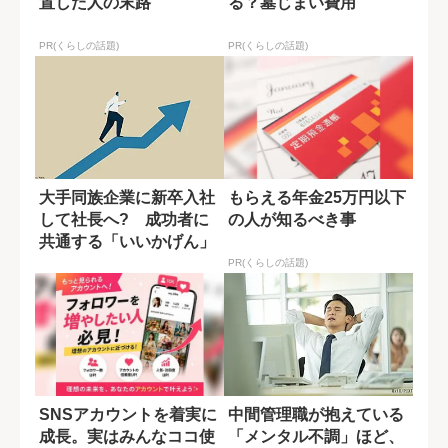
置した人の末路
る？墓じまい費用
PR(くらしの話題)
PR(くらしの話題)
大手同族企業に新卒入社
もらえる年金25万円以下
して社長へ? 成功者に
の人が知るべき事
共通する「いいかげん」
とは
PR(くらしの話題)
SNSアカウントを着実に
中間管理職が抱えている
成長。実はみんなココ使
「メンタル不調」ほど、