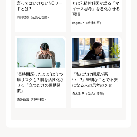
言ってはいけないNGワー
とは? 精神科医が語る「マ
ドとは?
イナス思考」を悪化させる
習慣
前田理香（公認心理師）
kagshun（精神科医）
“長時間座ったまま”はうつ
「私にだけ態度が悪
病リスクも? 脳を活性化さ
い...?」些細なことで不安
せる「立つだけの運動習
になる人の思考のクセ
慣」
舟木彩乃（公認心理師）
西多昌規（精神科医）