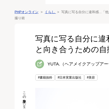
PHPオンライン
くらし
写真に写る自分に違和感...
撮り術
写真に写る自分に違和
と向き合うための自
YUTA.（ヘアメイクアップア
#書籍抜粋
#日本実業出版社
#美容
この記事をシェア