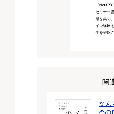
「Neuf
セミナー講
感を集め
イン講座
生を好転さ
関
なん
今の