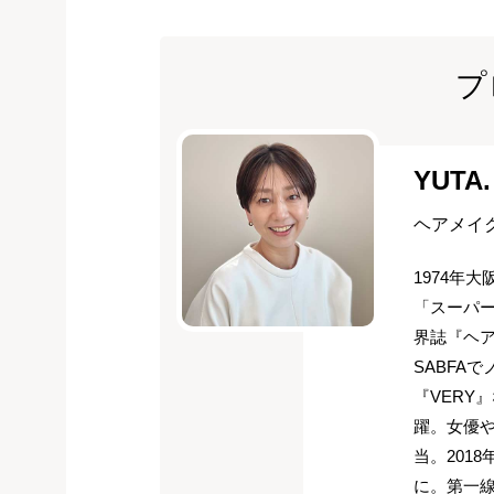
プ
YUTA.
ヘアメイ
1974年
「スーパー
界誌『ヘア
SABFA
『VERY
躍。女優
当。201
に。第一線