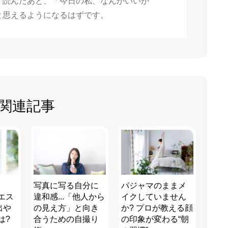
、読んだあと、「今日の私、なんかいいか
と思えるようになるはずです。
関連記事
写真に写る自分に
パジャマのままメ
エス
違和感...「他人から
イクしていません
出や
の見え方」と向き
か? プロが教える顔
は?
合うための自撮り
の印象が変わる“朝