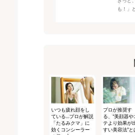
きっと
も！」
いつも疲れ顔をし
プロが推奨す
ている...プロが解説
る、“美顔器や
「たるみクマ」に
テより効果が
効くコンシーラー
すい美容法”と