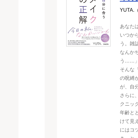
YUTA
あなた
いつか
う。雑
なんか
う……
そんな
の呪縛
が、自
さらに
クニッ
年齢と
けて見
にはコ