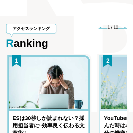
1
/
10
アクセスランキング
Ranking
1
2
ESは30秒しか読まれない？採
YouTub
用担当者に“効率良く伝わる文
んだ時は本
章術”
分の機嫌を