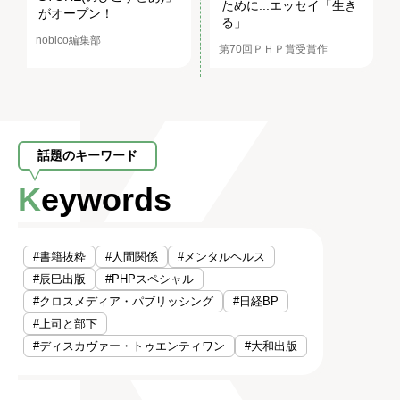
ために...エッセイ「生き
がオープン！
る」
nobico編集部
第70回ＰＨＰ賞受賞作
話題のキーワード
Keywords
#書籍抜粋
#人間関係
#メンタルヘルス
#辰巳出版
#PHPスペシャル
#クロスメディア・パブリッシング
#日経BP
#上司と部下
#ディスカヴァー・トゥエンティワン
#大和出版