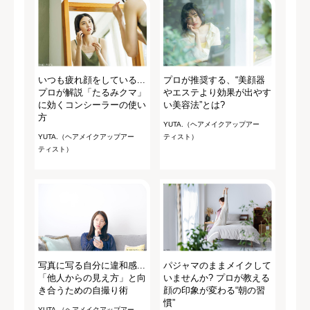
いつも疲れ顔をしている...
プロが推奨する、“美顔器
プロが解説「たるみクマ」
やエステより効果が出やす
に効くコンシーラーの使い
い美容法”とは?
方
YUTA.（ヘアメイクアップアー
YUTA.（ヘアメイクアップアー
ティスト）
ティスト）
写真に写る自分に違和感...
パジャマのままメイクして
「他人からの見え方」と向
いませんか? プロが教える
き合うための自撮り術
顔の印象が変わる“朝の習
慣”
YUTA.（ヘアメイクアップアー