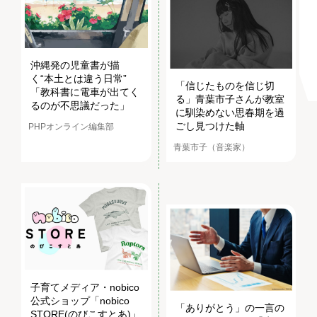
沖縄発の児童書が描
く“本土とは違う日常”
「信じたものを信じ切
「教科書に電車が出てく
る」青葉市子さんが教室
るのが不思議だった」
に馴染めない思春期を過
ごし見つけた軸
PHPオンライン編集部
青葉市子（音楽家）
子育てメディア・nobico
公式ショップ「nobico
「ありがとう」の一言の
STORE(のびこすとあ)」