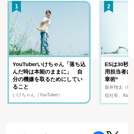
1
2
YouTuberいけちゃん「落ち込
ESは30秒
んだ時は本能のままに」 自
用担当者に
分の機嫌を取るためにしてい
章術”
ること
新井翔太（NIN
いけちゃん（YouTuber）
役社長、Abui