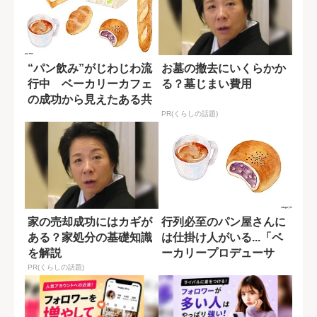
“パン飲み”がじわじわ流
お墓の撤去にいくらかか
行中 ベーカリーカフェ
る？墓じまい費用
の成功から見えたある共
通点
PR(くらしの話題)
家の売却成功にはカギが
行列必至のパン屋さんに
ある？家処分の基礎知識
は仕掛け人がいる...「ベ
を解説
ーカリープロデューサ
ー」の仕事と...
PR(くらしの話題)