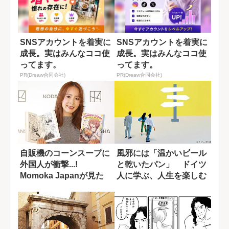
SNSアカウントを着実に
SNSアカウントを着実に
成長。実はみんなココ使
成長。実はみんなココ使
ってます。
ってます。
PR(Dreaw合同会社)
PR(Dreaw合同会社)
自販機のコーンスープに
風邪には「温かいビール
外国人が衝撃...!
と乾いたパン」 ドイツ
Momoka Japanが見た
人に学ぶ、人生を楽しむ
「観光...
コツ