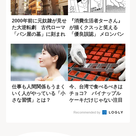
2000年前に元奴隷が見せ
『消費生活者ターさん』
た大逆転劇 古代ローマ
が描くクスっと笑える
「パン屋の墓」に刻まれ
「優良誤認」 メロンパン
たメッセー...
は違反に当たる...
仕事も人間関係もうまく
今、台湾で食べるべきは
いく人がやっている「小
チョコ? パイナップル
さな習慣」とは？
ケーキだけじゃない注目
のお土産
Recommended by