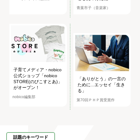
青葉市子（音楽家）
子育てメディア・nobico
公式ショップ「nobico
「ありがとう」の一言の
STORE(のびこすとあ)」
ために...エッセイ「生き
がオープン！
る」
nobico編集部
第70回ＰＨＰ賞受賞作
話題のキーワード