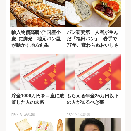
輸入物価高騰で“国産小
パン研究第一人者が生ん
麦”に脚光 地元パン屋
だ「福田パン」...岩手で
が動かす地方創生
77年、変わらぬおいしさ
の理由
貯金1000万円を口座に放
もらえる年金25万円以下
置した人の末路
の人が知るべき事
PR(くらしの話題)
PR(くらしの話題)