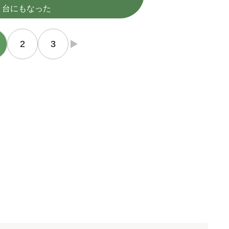
台にもなった
2
3
→