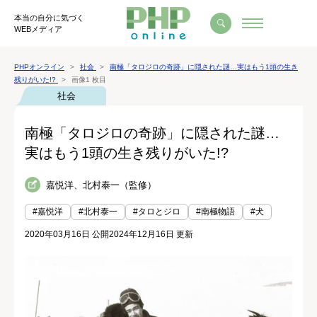
本当の自分に気づく
WEBメディア
PHPオンライン
社会
南極「タロジロの奇跡」に隠された謎…実はもう1頭の生き
残りがいた!?
画像1 枚目
社会
南極「タロジロの奇跡」に隠された謎…
実はもう1頭の生き残りがいた!?
嘉悦洋、北村泰一（監修）
#嘉悦洋
#北村泰一
#タロとジロ
#南極物語
#犬
2020年03月16日 公開
2024年12月16日 更新