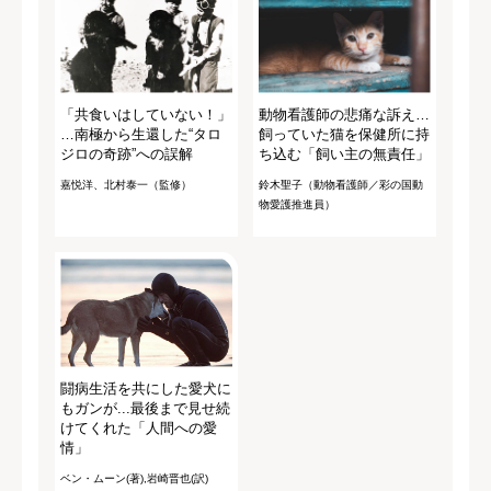
「共食いはしていない！」
動物看護師の悲痛な訴え…
…南極から生還した“タロ
飼っていた猫を保健所に持
ジロの奇跡”への誤解
ち込む「飼い主の無責任」
嘉悦洋、北村泰一（監修）
鈴木聖子（動物看護師／彩の国動
物愛護推進員）
闘病生活を共にした愛犬に
もガンが...最後まで見せ続
けてくれた「人間への愛
情」
ベン・ムーン(著),岩崎晋也(訳)