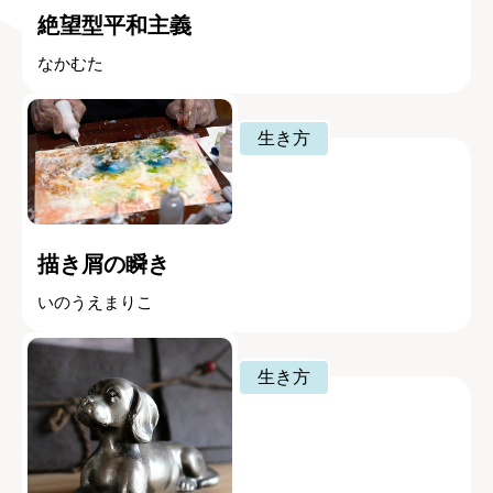
絶望型平和主義
なかむた
生き方
描き屑の瞬き
いのうえまりこ
生き方