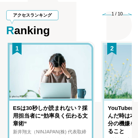
1
/
10
アクセスランキング
Ranking
1
2
ESは30秒しか読まれない？採
YouTub
用担当者に“効率良く伝わる文
んだ時は本
章術”
分の機嫌を
ること
新井翔太（NINJAPAN(株) 代表取締