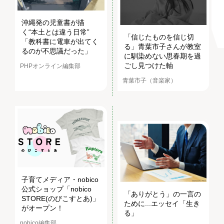
沖縄発の児童書が描
く“本土とは違う日常”
「信じたものを信じ切
「教科書に電車が出てく
る」青葉市子さんが教室
るのが不思議だった」
に馴染めない思春期を過
ごし見つけた軸
PHPオンライン編集部
青葉市子（音楽家）
子育てメディア・nobico
公式ショップ「nobico
「ありがとう」の一言の
STORE(のびこすとあ)」
ために...エッセイ「生き
がオープン！
る」
nobico編集部