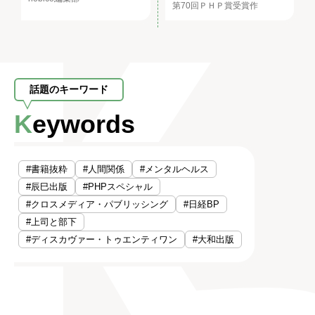
第70回ＰＨＰ賞受賞作
話題のキーワード
Keywords
#書籍抜粋
#人間関係
#メンタルヘルス
#辰巳出版
#PHPスペシャル
#クロスメディア・パブリッシング
#日経BP
#上司と部下
#ディスカヴァー・トゥエンティワン
#大和出版