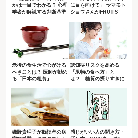
かは一目でわかる？ 心理
に目を向けて」 ヤマモト
学者が解説する判断基準
ショウさんがFRUITS
ZIPP...
老後の食生活で心がける
認知症リスクを高める
べきことは？ 医師が勧め
「果物の食べ方」と
る「日本の粗食」
は？ 糖質の摂りすぎに
潜む盲点
磯野貴理子が脳梗塞の病
感じがいい人の聞き方・