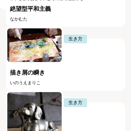
絶望型平和主義
なかむた
生き方
描き屑の瞬き
いのうえまりこ
生き方