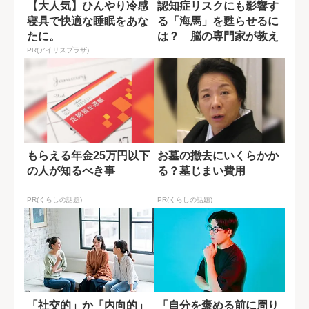
【大人気】ひんやり冷感
認知症リスクにも影響す
寝具で快適な睡眠をあな
る「海馬」を甦らせるに
たに。
は？ 脳の専門家が教え
る運動習慣
PR(アイリスプラザ)
もらえる年金25万円以下
お墓の撤去にいくらかか
の人が知るべき事
る？墓じまい費用
PR(くらしの話題)
PR(くらしの話題)
「社交的」か「内向的」
「自分を褒める前に周り