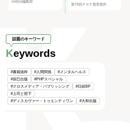
nobico編集部
第70回ＰＨＰ賞受賞作
話題のキーワード
Keywords
#書籍抜粋
#人間関係
#メンタルヘルス
#辰巳出版
#PHPスペシャル
#クロスメディア・パブリッシング
#日経BP
#上司と部下
#ディスカヴァー・トゥエンティワン
#大和出版