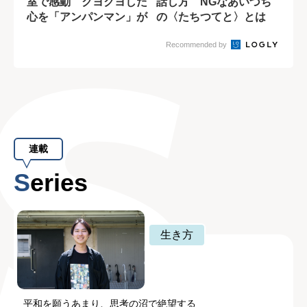
室で感動 クヨクヨした
話し方 NGなあいづち
心を「アンパンマン」が
の〈たちつてと〉とは
変えてくれた
Recommended by
連載
Series
生き方
平和を願うあまり、思考の沼で絶望する