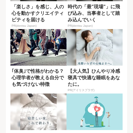
「楽しさ」を感じ、人の
時代の「最"現場"」に飛
心を動かすクリエイティ
び込み、当事者として踏
ビティを届ける
み込んでいく
PR(dentsu Japan)
PR(dentsu Japan)
｢体臭｣で性格がわかる？
【大人気】ひんやり冷感
心理学者が教える自分で
寝具で快適な睡眠をあな
も気づけない特徴
たに。
PR(アイリスプラザ)