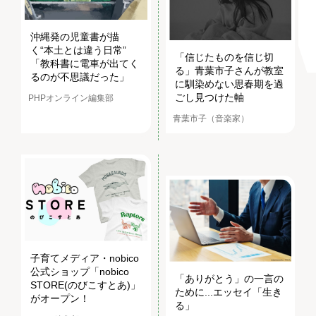
沖縄発の児童書が描
く“本土とは違う日常”
「信じたものを信じ切
「教科書に電車が出てく
る」青葉市子さんが教室
るのが不思議だった」
に馴染めない思春期を過
ごし見つけた軸
PHPオンライン編集部
青葉市子（音楽家）
子育てメディア・nobico
公式ショップ「nobico
「ありがとう」の一言の
STORE(のびこすとあ)」
ために...エッセイ「生き
がオープン！
る」