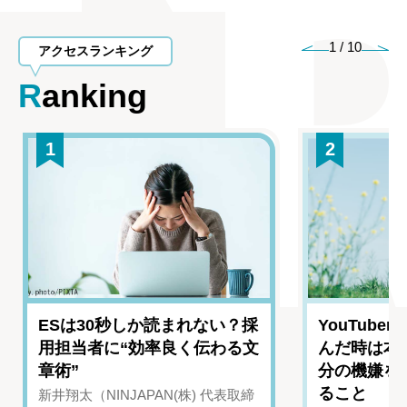
1
/
10
アクセスランキング
Ranking
1
2
ESは30秒しか読まれない？採
YouTub
用担当者に“効率良く伝わる文
んだ時は本
章術”
分の機嫌を
ること
新井翔太（NINJAPAN(株) 代表取締