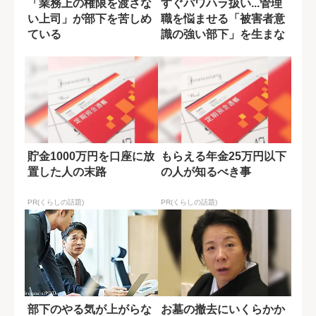
「業務上の権限を渡さな
すぐパワハラ扱い...管理
い上司」が部下を苦しめ
職を悩ませる「被害者意
ている
識の強い部下」を生まな
い方法
貯金1000万円を口座に放
もらえる年金25万円以下
置した人の末路
の人が知るべき事
PR(くらしの話題)
PR(くらしの話題)
部下のやる気が上がらな
お墓の撤去にいくらかか