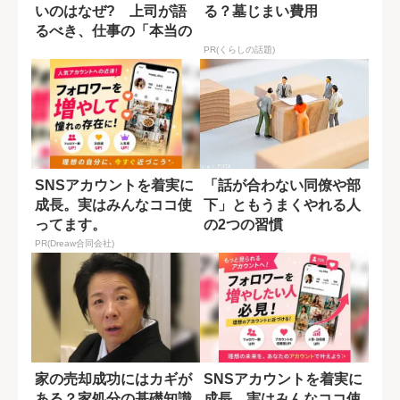
いのはなぜ? 上司が語
る？墓じまい費用
るべき、仕事の「本当の
意味」
PR(くらしの話題)
SNSアカウントを着実に
「話が合わない同僚や部
成長。実はみんなココ使
下」ともうまくやれる人
ってます。
の2つの習慣
PR(Dreaw合同会社)
家の売却成功にはカギが
SNSアカウントを着実に
ある？家処分の基礎知識
成長。実はみんなココ使