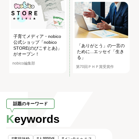
子育てメディア・nobico
公式ショップ「nobico
「ありがとう」の一言の
STORE(のびこすとあ)」
ために...エッセイ「生き
がオープン！
る」
nobico編集部
第70回ＰＨＰ賞受賞作
話題のキーワード
Keywords
#書籍抜粋
#人間関係
#メンタルヘルス