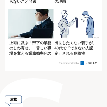
らないこと”4選
の理由
上司に及ぶ「部下の業務
出世したくない若手が、
のしわ寄せ」 苦しい職
40代で「できない人認
場を変える業務効率化の
定」される危険性
ヒント
Recommended by
連載