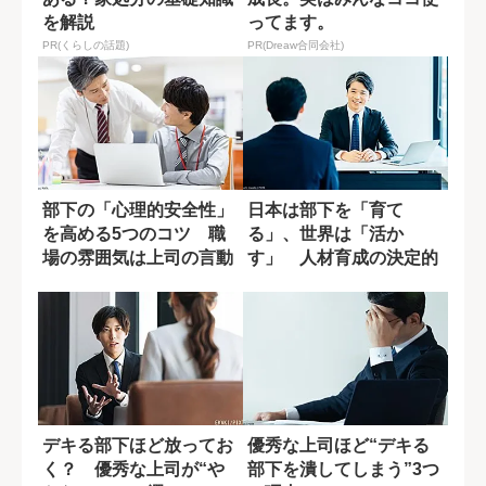
を解説
ってます。
PR(くらしの話題)
PR(Dreaw合同会社)
部下の「心理的安全性」
日本は部下を「育て
を高める5つのコツ 職
る」、世界は「活か
場の雰囲気は上司の言動
す」 人材育成の決定的
で決まる
な違い
デキる部下ほど放ってお
優秀な上司ほど“デキる
く？ 優秀な上司が“や
部下を潰してしまう”3つ