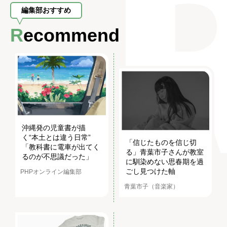
編集部おすすめ
Recommend
沖縄発の児童書が描
く“本土とは違う日常”
「信じたものを信じ切
「教科書に電車が出てく
る」青葉市子さんが教室
るのが不思議だった」
に馴染めない思春期を過
ごし見つけた軸
PHPオンライン編集部
青葉市子（音楽家）