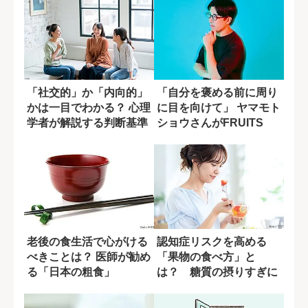
「社交的」か「内向的」
「自分を褒める前に周り
かは一目でわかる？ 心理
に目を向けて」 ヤマモト
学者が解説する判断基準
ショウさんがFRUITS
ZIPP...
老後の食生活で心がける
認知症リスクを高める
べきことは？ 医師が勧め
「果物の食べ方」と
る「日本の粗食」
は？ 糖質の摂りすぎに
潜む盲点