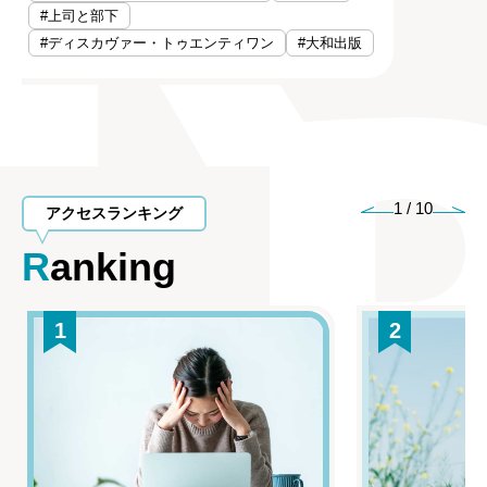
#上司と部下
#ディスカヴァー・トゥエンティワン
#大和出版
1
/
10
アクセスランキング
Ranking
1
2