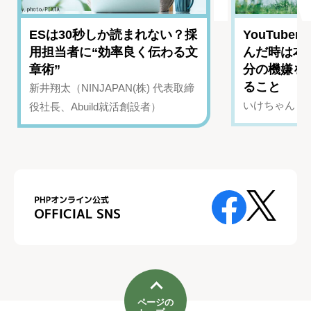
ESは30秒しか読まれない？採
YouTub
用担当者に“効率良く伝わる文
んだ時は本
章術”
分の機嫌を
ること
新井翔太（NINJAPAN(株) 代表取締
いけちゃん（Yo
役社長、Abuild就活創設者）
ページの