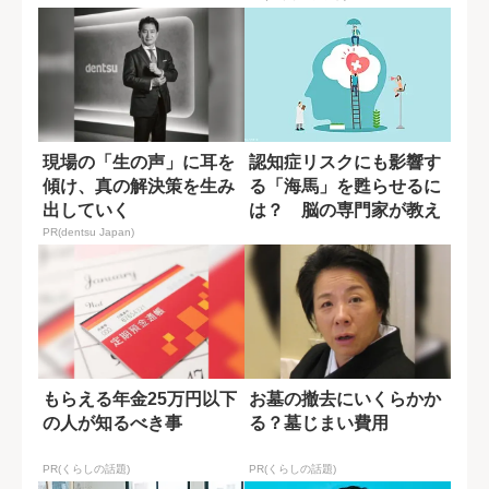
現場の「生の声」に耳を
認知症リスクにも影響す
傾け、真の解決策を生み
る「海馬」を甦らせるに
出していく
は？ 脳の専門家が教え
る運動習慣
PR(dentsu Japan)
もらえる年金25万円以下
お墓の撤去にいくらかか
の人が知るべき事
る？墓じまい費用
PR(くらしの話題)
PR(くらしの話題)