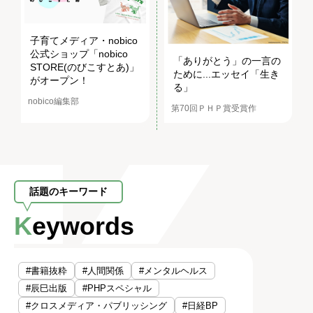
子育てメディア・nobico
公式ショップ「nobico
「ありがとう」の一言の
STORE(のびこすとあ)」
ために...エッセイ「生き
がオープン！
る」
nobico編集部
第70回ＰＨＰ賞受賞作
話題のキーワード
Keywords
#書籍抜粋
#人間関係
#メンタルヘルス
#辰巳出版
#PHPスペシャル
#クロスメディア・パブリッシング
#日経BP