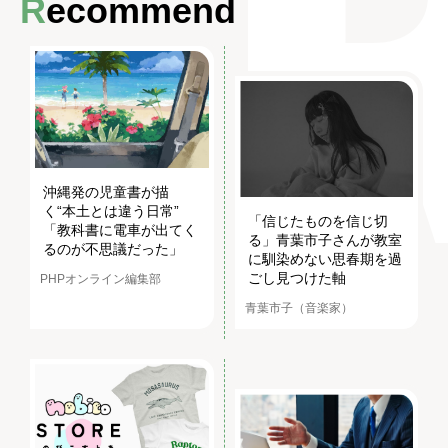
Recommend
沖縄発の児童書が描
く“本土とは違う日常”
「信じたものを信じ切
「教科書に電車が出てく
る」青葉市子さんが教室
るのが不思議だった」
に馴染めない思春期を過
ごし見つけた軸
PHPオンライン編集部
青葉市子（音楽家）