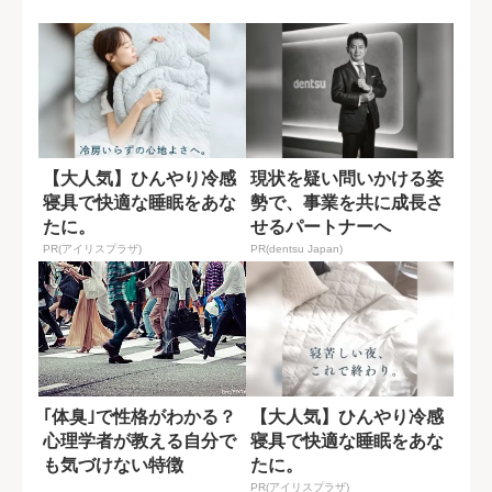
取るために...
わる一言の差
【大人気】ひんやり冷感
現状を疑い問いかける姿
寝具で快適な睡眠をあな
勢で、事業を共に成長さ
たに。
せるパートナーへ
PR(アイリスプラザ)
PR(dentsu Japan)
｢体臭｣で性格がわかる？
【大人気】ひんやり冷感
心理学者が教える自分で
寝具で快適な睡眠をあな
も気づけない特徴
たに。
PR(アイリスプラザ)