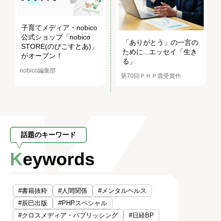
子育てメディア・nobico
公式ショップ「nobico
「ありがとう」の一言の
STORE(のびこすとあ)」
ために...エッセイ「生き
がオープン！
る」
nobico編集部
第70回ＰＨＰ賞受賞作
話題のキーワード
Keywords
#書籍抜粋
#人間関係
#メンタルヘルス
#辰巳出版
#PHPスペシャル
#クロスメディア・パブリッシング
#日経BP