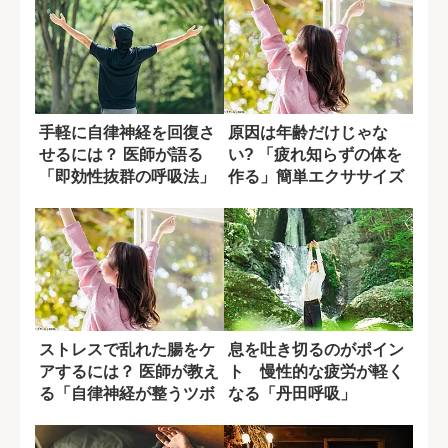
手軽に自律神経を回復さ
原因は年齢だけじゃな
せるには？ 医師が語る
い? 「疲れ知らずの体を
「即効性抜群の呼吸法」
作る」簡単エクササイズ
3選
ストレスで乱れた腸をケ
息を吐き切るのがポイン
アするには？ 医師が教え
ト 慢性的な疲労が軽く
る「自律神経が整うツボ
なる「丹田呼吸」
押し」