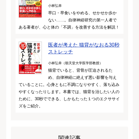
小林弘幸
早口・早食いをやめる、せかせか歩か
ない……。自律神経研究の第一人者で
ある著者が、心と体の「不調」を改善する方法を解説！
医者が考えた 猫背がなおる30秒
ストレッチ
小林弘幸（順天堂大学医学部教授）
猫背でいると、背骨が圧迫されるた
め、自律神経に絶えず悪い影響を与え
ていることに。心身ともに不調になりやすく、落ち込み
やすくなったりします。本書では、猫背を治したい人の
ために、30秒でできる、しかもたった１つのエクササイ
ズをご紹介。
関連記事