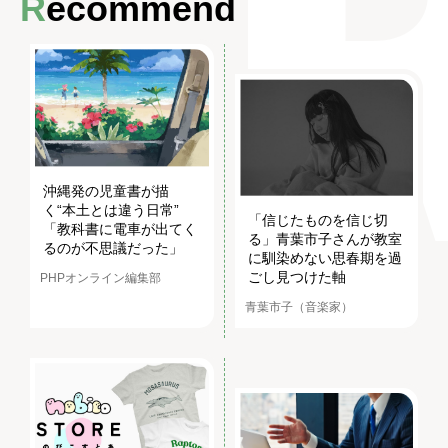
Recommend
沖縄発の児童書が描
く“本土とは違う日常”
「信じたものを信じ切
「教科書に電車が出てく
る」青葉市子さんが教室
るのが不思議だった」
に馴染めない思春期を過
ごし見つけた軸
PHPオンライン編集部
青葉市子（音楽家）