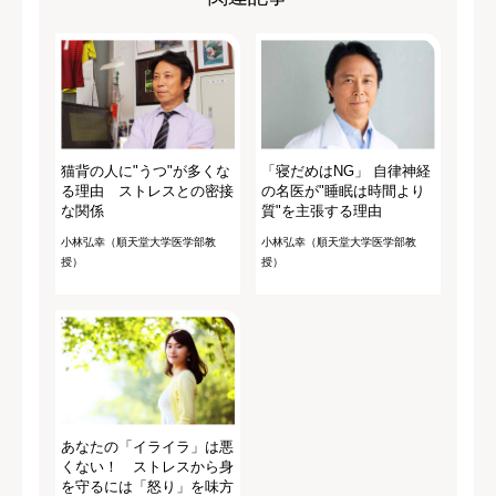
猫背の人に"うつ"が多くな
「寝だめはNG」 自律神経
る理由 ストレスとの密接
の名医が"睡眠は時間より
な関係
質"を主張する理由
小林弘幸（順天堂大学医学部教
小林弘幸（順天堂大学医学部教
授）
授）
あなたの「イライラ」は悪
くない！ ストレスから身
を守るには「怒り」を味方